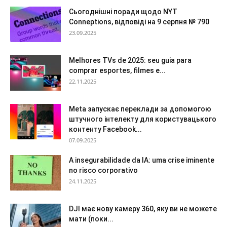
Сьогоднішні поради щодо NYT
Conneptions, відповіді на 9 серпня № 790
23.09.2025
Melhores TVs de 2025: seu guia para
comprar esportes, filmes e...
22.11.2025
Meta запускає переклади за допомогою
штучного інтелекту для користувацького
контенту Facebook...
07.09.2025
A insegurabilidade da IA: uma crise iminente
no risco corporativo
24.11.2025
DJI має нову камеру 360, яку ви не можете
мати (поки...