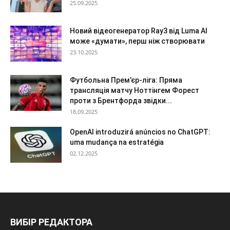
25.09.2025
Новий відеогенератор Ray3 від Luma AI
може «думати», перш ніж створювати
23.10.2025
Футбольна Прем’єр-ліга: Пряма
трансляція матчу Ноттінгем Форест
проти з Брентфорда звідки...
18.09.2025
OpenAI introduzirá anúncios no ChatGPT:
uma mudança na estratégia
02.12.2025
ВИБІР РЕДАКТОРА