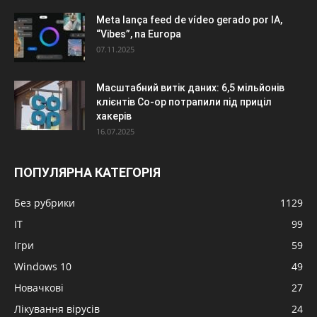
Meta lança feed de vídeo gerado por IA,
“Vibes”, na Europa
07.11.2025
Масштабний витік даних: 6,5 мільйонів
клієнтів Co-op потрапили під приціл
хакерів
16.07.2025
ПОПУЛЯРНА КАТЕГОРІЯ
Без рубрики
1129
IT
99
Ігри
59
Windows 10
49
Новачкові
27
Лікування вірусів
24