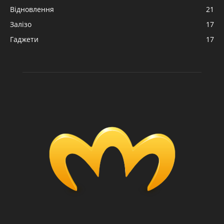
Відновлення
21
Залізо
17
Гаджети
17