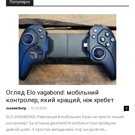
Популярні
Огляд Elo vagabond: мобільний
контролер, який кращий, ніж хребет
maxwelhelp
-
15.10.2025
0
ELO VAGABOND: Революція в мобільних іграх чи просто інший
контролер? За останнє десятиліття мобільні ігри пройшли
довгий шлях. З простих випадкових ігор ми досягли...