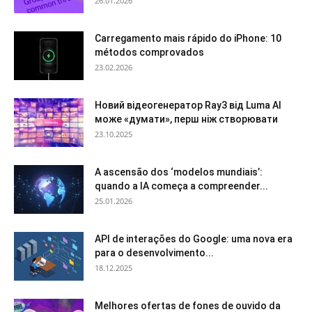
26.01.2026
Carregamento mais rápido do iPhone: 10
métodos comprovados
23.02.2026
Новий відеогенератор Ray3 від Luma AI
може «думати», перш ніж створювати
23.10.2025
A ascensão dos ‘modelos mundiais’:
quando a IA começa a compreender...
25.01.2026
API de interações do Google: uma nova era
para o desenvolvimento...
18.12.2025
Melhores ofertas de fones de ouvido da