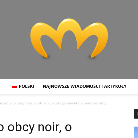
POLSKI
NAJNOWSZE WIADOMOŚCI I ARTYKUŁY
Miranda
ezon 2 to obcy noir, o istnieniu którego nawet nie wiedzieliśmy
 obcy noir, o