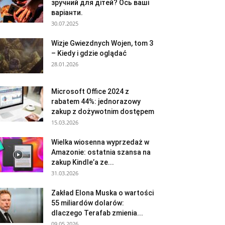
зручний для дітей? Ось ваші
варіанти.
30.07.2025
Wizje Gwiezdnych Wojen, tom 3
– Kiedy i gdzie oglądać
28.01.2026
Microsoft Office 2024 z
rabatem 44%: jednorazowy
zakup z dożywotnim dostępem
15.03.2026
Wielka wiosenna wyprzedaż w
Amazonie: ostatnia szansa na
zakup Kindle’a ze...
31.03.2026
Zakład Elona Muska o wartości
55 miliardów dolarów:
dlaczego Terafab zmienia...
09.05.2026