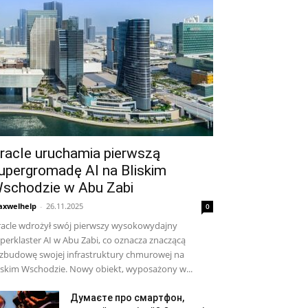
racle uruchamia pierwszą
upergromadę AI na Bliskim
schodzie w Abu Zabi
xwelhelp
-
26.11.2025
0
acle wdrożył swój pierwszy wysokowydajny
perklaster AI w Abu Zabi, co oznacza znaczącą
zbudowę swojej infrastruktury chmurowej na
iskim Wschodzie. Nowy obiekt, wyposażony w...
Думаєте про смартфон,