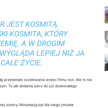
R JEST KOSMITĄ.
KI KOSMITA, KTÓRY
IEMIĘ. A W DROGIM
 WYGLĄDA LEPIEJ NIŻ JA
CAŁE ŻYCIE.
ę przełamało oczekiwania wobec filmu noir. Ale to nie
szym. To jak dodanie lukru do już doskonałego
ej siostry. Motywacją był dla niego smutek.