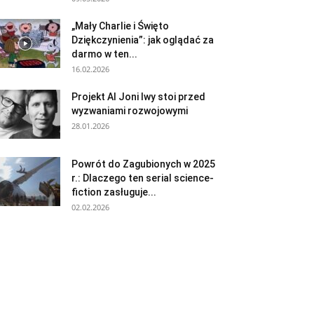
„Mały Charlie i Święto
Dziękczynienia”: jak oglądać za
darmo w ten...
16.02.2026
Projekt AI Joni Iwy stoi przed
wyzwaniami rozwojowymi
28.01.2026
Powrót do Zagubionych w 2025
r.: Dlaczego ten serial science-
fiction zasługuje...
02.02.2026