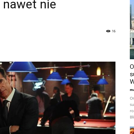
o nawet nie
16
O
s
W
ma
Or
su
ro
Bl