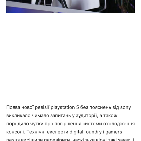
Поява нової ревізії playstation 5 без пояснень від sony
викликало чимало запитань у аудиторії, а також
породило чутки про погіршення системи охолодження
консолі. Технічні експерти digital foundry і gamers
nexus вирішили перевірити, наскільки вірні такі заяви, і