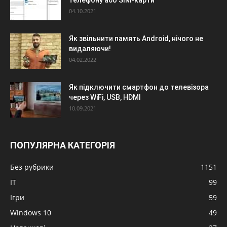
телефону або SIM-карти
04.10.2021
Як звільнити память Android, нічого не
видаляючи!
04.02.2022
Як підключити смартфон до телевізора
через WiFi, USB, HDMI
10.09.2021
ПОПУЛЯРНА КАТЕГОРІЯ
Без рубрики
1151
IT
99
Ігри
59
Windows 10
49