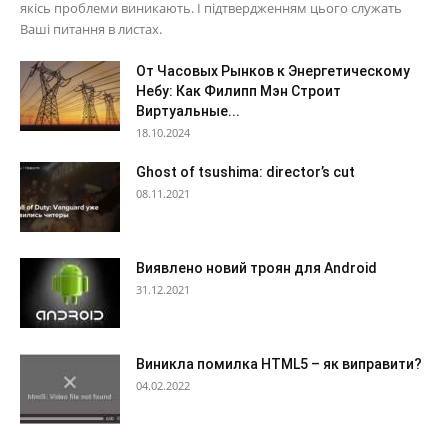
якісь проблеми виникають. І підтвердженням цього служать
Ваші питання в листах.
От Часовых Рынков к Энергетическому
Небу: Как Филипп Мэн Строит
Виртуальные...
18.10.2024
Ghost of tsushima: director’s cut
08.11.2021
Виявлено новий троян для Android
31.12.2021
Виникла помилка HTML5 – як виправити?
04.02.2022