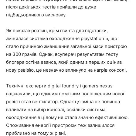
після декількох тестів прийшли до дуже
підбадьорливого висновку.
Як показав розтин, крім гвинта для підставки,
змінилася система охолодження playstation 5, що
стало причиною зменшення загальної маси пристрою
на 300 грамів. Однак, всупереч результатам тесту
блогера остіна еванса, який одним з перших оцінив
нову ревізію, це незначно вплинуло на нагрів консолі.
Технічні експерти digital foundry і gamers nexus
відзначили, що єдиним помітним поліпшенням нової
ревізії став вентилятор. Однак ця зміна не повинна
впливати на вибір консолі, оскільки система
охолодження в цілому не стала значно ефективнішою.
Споживання енергії пристроєм теж залишилося
приблизно на тому ж рівні.