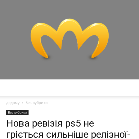
Miranda
додому
Без рубрики
Без рубрики
Нова ревізія ps5 не
гріється сильніше релізної-