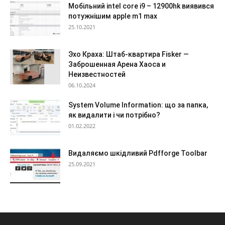
Мобільний intel core i9 – 12900hk виявився
потужнішим apple m1 max
25.10.2021
Эхо Краха: Штаб-квартира Fisker —
Заброшенная Арена Хаоса и
Неизвестностей
06.10.2024
System Volume Information: що за папка,
як видалити і чи потрібно?
01.02.2022
Видаляємо шкідливий Pdfforge Toolbar
25.09.2021