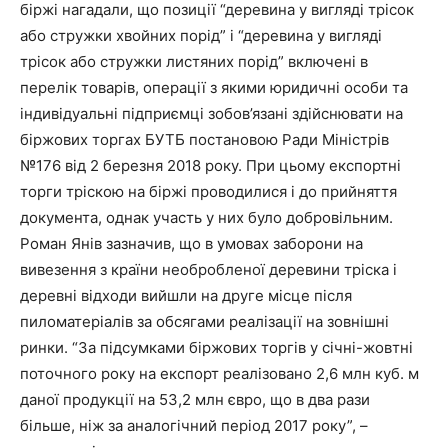
біржі нагадали, що позиції “деревина у вигляді трісок
або стружки хвойних порід” і “деревина у вигляді
трісок або стружки листяних порід” включені в
перелік товарів, операції з якими юридичні особи та
індивідуальні підприємці зобов’язані здійснювати на
біржових торгах БУТБ постановою Ради Міністрів
№176 від 2 березня 2018 року. При цьому експортні
торги тріскою на біржі проводилися і до прийняття
документа, однак участь у них було добровільним.
Роман Янів зазначив, що в умовах заборони на
вивезення з країни необробленої деревини тріска і
деревні відходи вийшли на друге місце після
пиломатеріалів за обсягами реалізації на зовнішні
ринки. “За підсумками біржових торгів у січні-жовтні
поточного року на експорт реалізовано 2,6 млн куб. м
даної продукції на 53,2 млн євро, що в два рази
більше, ніж за аналогічний період 2017 року”, –