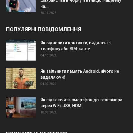
шахрайства в Чорну п’ятницю, націлену
на...
30.11.2025
ПОПУЛЯРНІ ПОВІДОМЛЕННЯ
Як відновити контакти, видалені з
телефону або SIM-карти
04.10.2021
Як звільнити память Android, нічого не
видаляючи!
04.02.2022
Як підключити смартфон до телевізора
через WiFi, USB, HDMI
10.09.2021