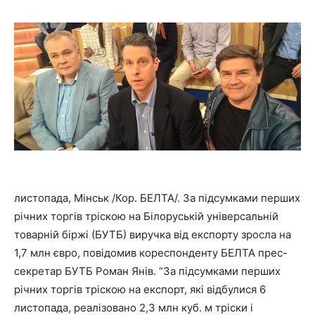
листопада, Мінськ /Кор. БЕЛТА/. За підсумками перших
річних торгів тріскою на Білоруській універсальній
товарній біржі (БУТБ) виручка від експорту зросла на
1,7 млн євро, повідомив кореспонденту БЕЛТА прес-
секретар БУТБ Роман Янів. “За підсумками перших
річних торгів тріскою на експорт, які відбулися 6
листопада, реалізовано 2,3 млн куб. м тріски і