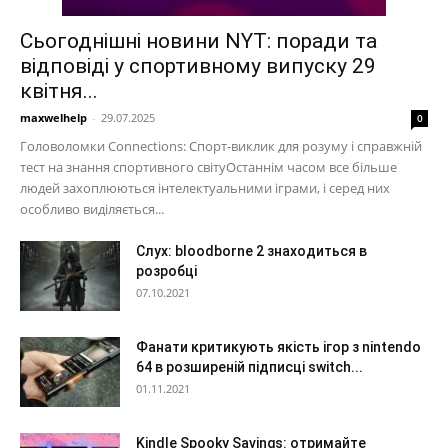
Сьогоднішні новини NYT: поради та
відповіді у спортивному випуску 29
квітня...
maxwelhelp
-
29.07.2025
0
Головоломки Connections: Спорт-виклик для розуму і справжній
тест на знання спортивного світуОстаннім часом все більше
людей захоплюються інтелектуальними іграми, і серед них
особливо виділяється...
Слух: bloodborne 2 знаходиться в
розробці
07.10.2021
Фанати критикують якість ігор з nintendo
64 в розширеній підписці switch...
01.11.2021
Kindle Spooky Savings: отримайте