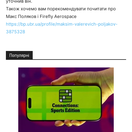
уточнив він.
Також хочемо вам порекомендувати почитати про
Макс Поляков і Firefly Aerospace
https://bp.ubr.ua/profile/maksim-valerevich-poljakov-
3875328
Популярні