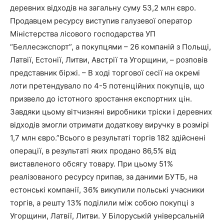
деревних відходів на загальну суму 53,2 млн євро.
Продавцем ресурсу виступив галузевої оператор
Міністерства лісового господарства УП
“Беллесэкспорт”, а покупцями – 26 компаній з Польщі,
Латвії, Естонії, Литви, Австрії та Угорщини, – розповів
представник біржі. – В ході торгової сесії на окремі
лоти претендувало по 4-5 потенційних покупців, що
призвело до істотного зростання експортних цін.
Завдяки цьому вітчизняні виробники тріски і деревних
відходів змогли отримати додаткову виручку в розмірі
1,7 млн євро.”Всього в результаті торгів 182 здійснені
операції, в результаті яких продано 86,5% від
виставленого обсягу товару. При цьому 51%
реалізованого ресурсу припав, за даними БУТБ, на
естонські компанії, 36% викупили польські учасники
торгів, а решту 13% поділили між собою покупці з
Угорщини, Латвії, Литви. У Білоруській універсальній