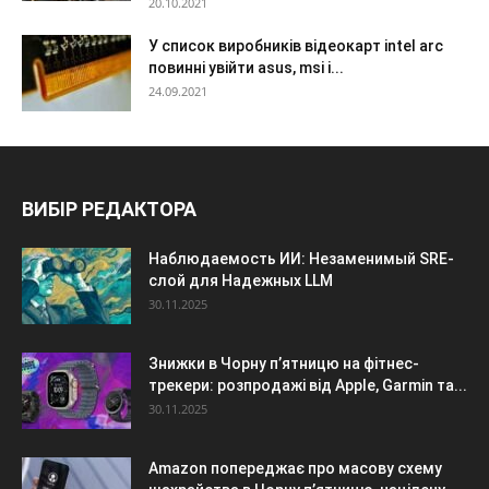
20.10.2021
У список виробників відеокарт intel arc
повинні увійти asus, msi і...
24.09.2021
ВИБІР РЕДАКТОРА
Наблюдаемость ИИ: Незаменимый SRE-
слой для Надежных LLM
30.11.2025
Знижки в Чорну п’ятницю на фітнес-
трекери: розпродажі від Apple, Garmin та...
30.11.2025
Amazon попереджає про масову схему