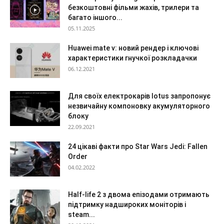
безкоштовні фільми жахів, трилери та
багато іншого...
05.11.2025
Huawei mate v: новий рендер і ключові
характеристики гнучкої розкладачки
06.12.2021
Для своїх електрокарів lotus запропонує
незвичайну компоновку акумуляторного
блоку
22.09.2021
24 цікаві факти про Star Wars Jedi: Fallen
Order
04.02.2022
Half-life 2 з двома епізодами отримають
підтримку надшироких моніторів і
steam...