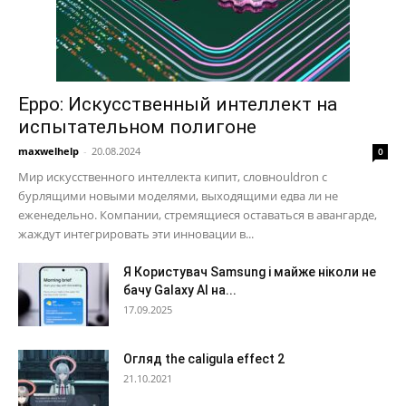
Eppo: Искусственный интеллект на
испытательном полигоне
maxwelhelp
-
20.08.2024
0
Мир искусственного интеллекта кипит, словноuldron с
бурлящими новыми моделями, выходящими едва ли не
еженедельно. Компании, стремящиеся оставаться в авангарде,
жаждут интегрировать эти инновации в...
Я Користувач Samsung і майже ніколи не
бачу Galaxy AI на...
17.09.2025
Огляд the caligula effect 2
21.10.2021