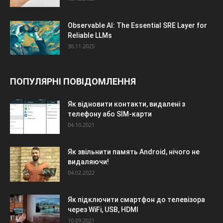
Observable AI: The Essential SRE Layer for
Reliable LLMs
30.11.2025
ПОПУЛЯРНІ ПОВІДОМЛЕННЯ
Як відновити контакти, видалені з
телефону або SIM-карти
04.10.2021
Як звільнити память Android, нічого не
видаляючи!
04.02.2022
Як підключити смартфон до телевізора
через WiFi, USB, HDMI
10.09.2021