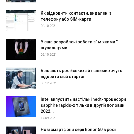
Як відновити контакти, видалені з
телефону або SIM-карти
04.10.2021
У сша розроблені роботи з” м’якими ”
щупальцями
05.10.2021
Більшість російських айтішників хочуть
відкрити свій стартап
05.12.2021
Intel випустить настільні hedt-процесори
sapphire rapids-x тільки в другій половині
2022...
17.09.2021
Нові смартфони серії honor 50 в росії