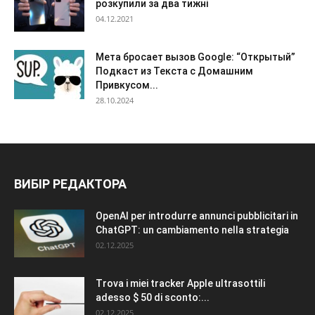
розкупили за два тижні
04.12.2021
Мета бросает вызов Google: “Открытый”
Подкаст из Текста с Домашним
Привкусом...
28.10.2024
ВИБІР РЕДАКТОРА
OpenAI per introdurre annunci pubblicitari in
ChatGPT: un cambiamento nella strategia
02.12.2025
Trova i miei tracker Apple ultrasottili
adesso $ 50 di sconto:...
02.12.2025