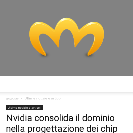
Miranda:
додому
Ultime notizie e articoli
Ultime notizie e articoli
Nvidia consolida il dominio
Analisi
nella progettazione dei chip