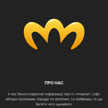
ПРО НАС
У нас багато корисної інформації про іт, інтернет, софт,
обзори программ, поради по windows, та лайфхаки, та ще
багато чого цыкавого.