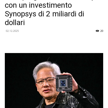
con un investimento
delle
Synopsys di 2 miliardi di
dollari
Novità
02.12.2025
20
Tecnologiche
e
dellIntelligenza