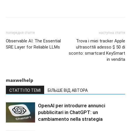
попередня стаття
наступна стаття
Observable AI: The Essential
Trova i miei tracker Apple
SRE Layer for Reliable LLMs
ultrasottili adesso $ 50 di
sconto: smartcard KeySmart
in vendita
maxwelhelp
СТАТТІ ПО ТЕМІ
БІЛЬШЕ ВІД АВТОРА
OpenAI per introdurre annunci
pubblicitari in ChatGPT: un
cambiamento nella strategia