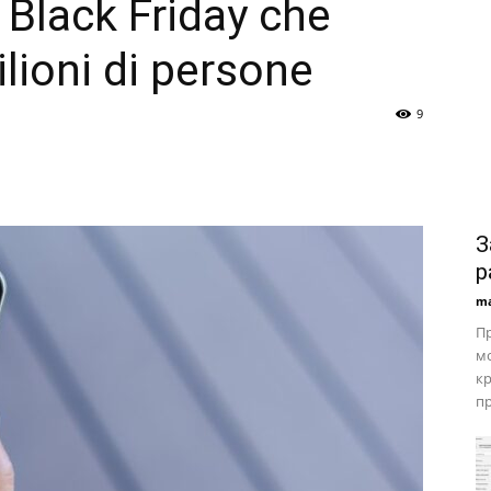
l Black Friday che
lioni di persone
9
З
р
ma
П
мо
кр
пр