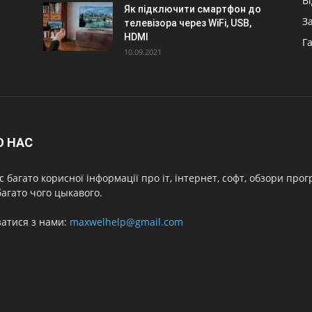
В
Як підключити смартфон до
З
телевізора через WiFi, USB,
HDMI
Г
10.09.2021
О НАС
с багато корисної інформації про іт, інтернет, софт, обзори про
агато чого цыкавого.
затися з нами:
maxwelhelp@gmail.com