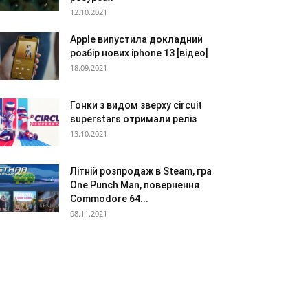
12.10.2021
Apple випустила докладний
розбір нових iphone 13 [відео]
18.09.2021
Гонки з видом зверху circuit
superstars отримали реліз
13.10.2021
Літній розпродаж в Steam, гра
One Punch Man, повернення
Commodore 64...
08.11.2021