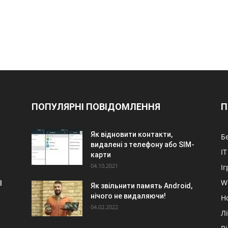
ПОПУЛЯРНІ ПОВІДОМЛЕННЯ
П
Як відновити контакти,
Б
видалені з телефону або SIM-
IT
карти
04.10.2021
Іг
W
l
Як звільнити память Android,
нічого не видаляючи!
Н
04.02.2022
Л