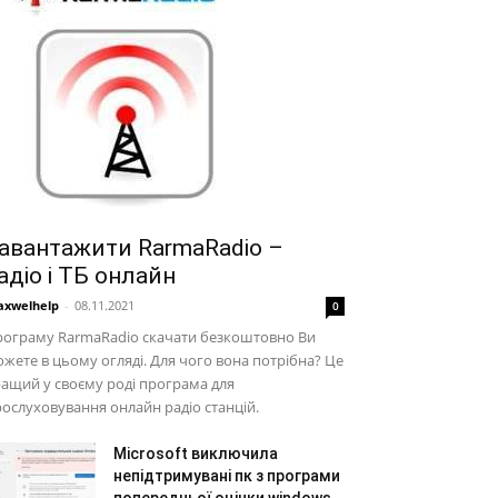
авантажити RarmaRadio –
адіо і ТБ онлайн
xwelhelp
-
08.11.2021
0
рограму RarmaRadio скачати безкоштовно Ви
жете в цьому огляді. Для чого вона потрібна? Це
ащий у своєму роді програма для
ослуховування онлайн радіо станцій.
Microsoft виключила
непідтримувані пк з програми