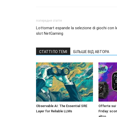
попередня стаття
Lottomart espande la selezione di giochi con l
slot NetGaming
СТАТТІ ПО ТЕМІ
БІЛЬШЕ ВІД АВТОРА
Observable AI: The Essential SRE
Offerte sui 
Layer for Reliable LLMs
Friday: scon
altro