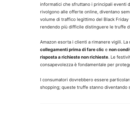
informatici che sfruttano i principali even
rivolgono alle offerte online, diventano semp
volume di traffico legittimo del Black Friday
rendendo più difficile distinguere le truffe 
Amazon esorta i clienti a rimanere vigili. La 
collegamenti prima di fare clic
e
non condiv
risposta a richieste non richieste
. Le festiv
consapevolezza è fondamentale per protegge
I consumatori dovrebbero essere particolar
shopping; queste truffe stanno diventando se