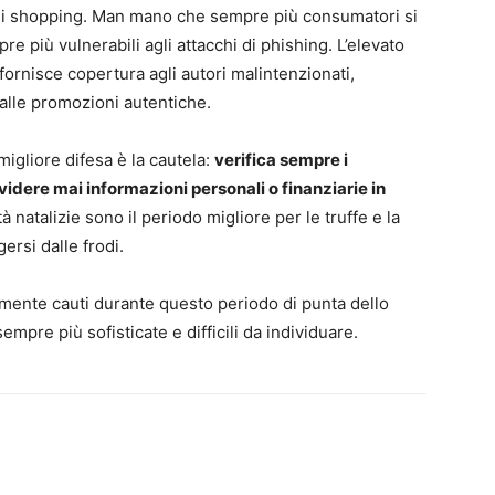
ti di shopping. Man mano che sempre più consumatori si
re più vulnerabili agli attacchi di phishing. L’elevato
 fornisce copertura agli autori malintenzionati,
dalle promozioni autentiche.
migliore difesa è la cautela:
verifica sempre i
idere mai informazioni personali o finanziarie in
ità natalizie sono il periodo migliore per le truffe e la
rsi dalle frodi.
mente cauti durante questo periodo di punta dello
mpre più sofisticate e difficili da individuare.