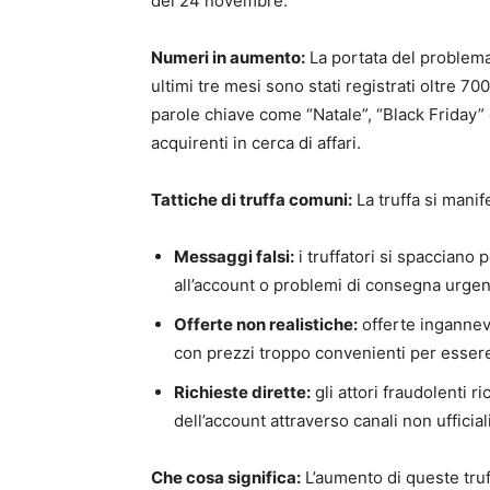
del 24 novembre.
Numeri in aumento:
La portata del problema
ultimi tre mesi sono stati registrati oltre 70
parole chiave come “Natale”, “Black Friday” 
acquirenti in cerca di affari.
Tattiche di truffa comuni:
La truffa si manif
Messaggi falsi:
i truffatori si spacciano
all’account o problemi di consegna urgent
Offerte non realistiche:
offerte ingannevo
con prezzi troppo convenienti per essere
Richieste dirette:
gli attori fraudolenti 
dell’account attraverso canali non ufficiali
Che cosa significa:
L’aumento di queste truf