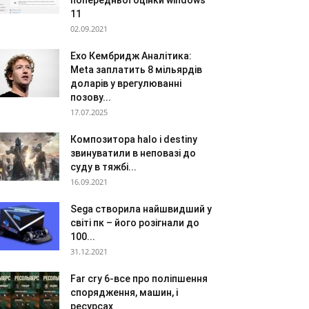
попередньої оцінки windows
11
02.09.2021
Ехо Кембридж Аналітика:
Meta заплатить 8 мільярдів
доларів у врегулюванні
позову...
17.07.2025
Композитора halo і destiny
звинуватили в неповазі до
суду в тяжбі...
16.09.2021
Sega створила найшвидший у
світі пк – його розігнали до
100...
31.12.2021
Far cry 6-все про поліпшення
спорядження, машин, і
ресурсах