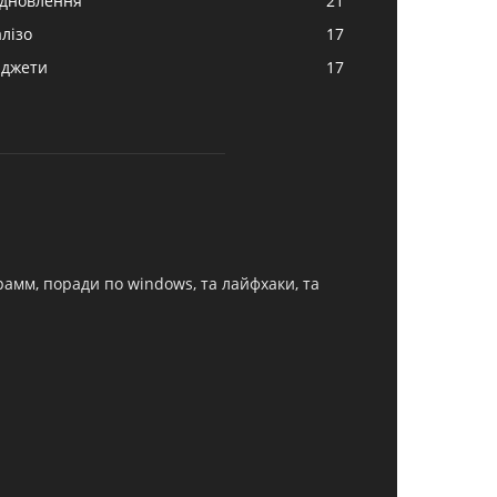
ідновлення
21
алізо
17
аджети
17
грамм, поради по windows, та лайфхаки, та