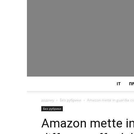
IT
П
додому
Без рубрики
Amazon mette in guardia cont
Без рубрики
Amazon mette in 