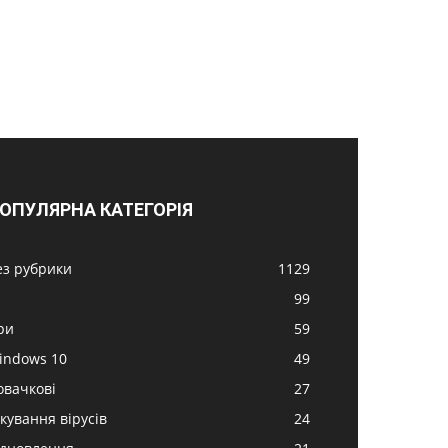
ОПУЛЯРНА КАТЕГОРІЯ
ез рубрики
1129
99
ри
59
indows 10
49
овачкові
27
ікування вірусів
24