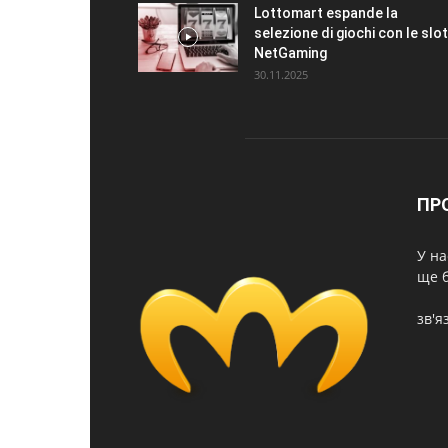
Lottomart espande la
selezione di giochi con le slot
NetGaming
30.11.2025
ПР
У на
ще б
зв'я