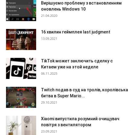
Вирішуємо проблему з встановленням
оновлень Windows 10
21.04.2020
16 хвилин геймплея last judgment
13.09.2021
TikTok может заключить сделку с
Китаем уже на этой неделе
06.11.2025
Twitch подав в суд на тролів, королівська
битва в Super Mario...
29.10.2021
Xiaomi випустила розумний очищувач
повітря з вентилятором
23.09.2021