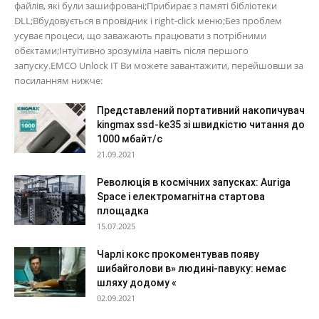
файлів, які були зашифровані;Прибирає з памяті бібліотеки
DLL;Вбудовується в провідник і right-click меню;Без проблем
усуває процеси, що заважають працювати з потрібними
обєктами;Інтуїтивно зрозуміла навіть після першого
запуску.EMCO Unlock IT Ви можете завантажити, перейшовши за
посиланням нижче:
Представлений портативний накопичувач
kingmax ssd-ke35 зі швидкістю читання до
1000 мбайт/с
21.09.2021
Революція в космічних запусках: Auriga
Space і електромагнітна стартова
площадка
15.07.2025
Чарлі кокс прокоментував появу
шибайголови в» людині-павуку: немає
шляху додому «
02.09.2021