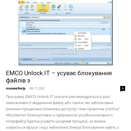
EMCO Unlock IT – усуває блокування
файлів з
maxwelhelp
-
08.11.2021
0
Програму EMCO Unlock IT скачати рекомендується у разі
неможливості видалення файлу або папки, які заблоковані
різними процесами (помилка доступу). Чим примітна утиліта?
Абсолютно безкоштовно з підтримкою російськомовного
інтерфейсу;Здатна усувати шкідливі процеси, за якими
ховаються віруси і інші небезпеки;Знімає блокування навіть з