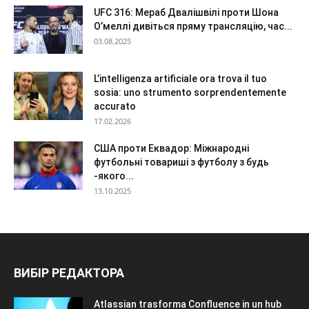
UFC 316: Мераб Двалішвілі проти Шона
О’меллі дивіться пряму трансляцію, час...
03.08.2025
L’intelligenza artificiale ora trova il tuo
sosia: uno strumento sorprendentemente
accurato
17.02.2026
США проти Еквадор: Міжнародні
футбольні товариші з футболу з будь
-якого...
13.10.2025
ВИБІР РЕДАКТОРА
Atlassian trasforma Confluence in un hub