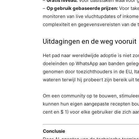
–
Gratis niveau:
Voor basistaken waarvoor g
–
Op gebruik gebaseerde prijzen:
Voor take
monitoren van live vluchtupdates of inkom
complexiteit en gegevensvereisten van de t
Uitdagingen en de weg vooruit
Het pad naar wereldwijde adoptie is niet z
doeleinden op WhatsApp aan banden gelegd
genomen door toezichthouders in de EU, Ita
wateren terwijl hij probeert zijn bereik uit t
Om een ​​community op te bouwen, stimulee
kunnen hun eigen aangepaste recepten bou
cent en $ 1) voor elke gebruiker die zich a
Conclusie