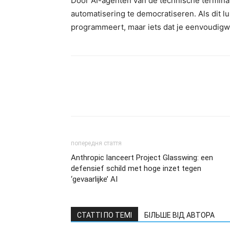
Door AI-agenten van de technische termina
automatisering te democratiseren. Als dit luk
programmeert, maar iets dat je eenvoudigw
попередня стаття
Anthropic lanceert Project Glasswing: een
defensief schild met hoge inzet tegen
‘gevaarlijke’ AI
СТАТТІ ПО ТЕМІ
БІЛЬШЕ ВІД АВТОРА