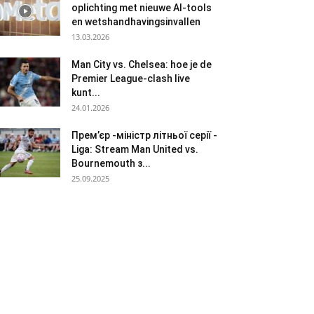
oplichting met nieuwe AI-tools
en wetshandhavingsinvallen
13.03.2026
Man City vs. Chelsea: hoe je de
Premier League-clash live
kunt...
24.01.2026
Прем’єр -міністр літньої серії -
Liga: Stream Man United vs.
Bournemouth з...
25.09.2025