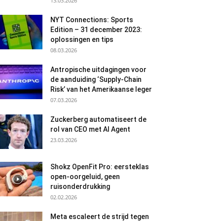
13.03.2026
NYT Connections: Sports
Edition – 31 december 2023:
oplossingen en tips
08.03.2026
Antropische uitdagingen voor
de aanduiding ‘Supply-Chain
Risk’ van het Amerikaanse leger
07.03.2026
Zuckerberg automatiseert de
rol van CEO met AI Agent
23.03.2026
Shokz OpenFit Pro: eersteklas
open-oorgeluid, geen
ruisonderdrukking
02.02.2026
Meta escaleert de strijd tegen