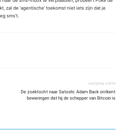
l naar de sms-inbox te verplaatsen, probeert Poke de
t, zal de ‘agentische’ toekomst niet iets zijn dat je
eg sms’t.
наступна стаття
De zoektocht naar Satoshi: Adam Back ontkent
beweringen dat hij de schepper van Bitcoin is