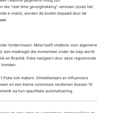
een realtime gegevens nodig zijn.
n die “real-time gevolgtrekking” vereisen (zoals het
ende e-mails), worden de kosten bepaald door de
aak.
onder hindernissen. Meta heeft chatbots voor algemene
, een maatregel die momenteel onder de loep wordt
lië en Brazilië. Poke navigeert door deze regulerende
e breiden.
rt Poke ook makers. Ontwikkelaars en influencers
wen en een kleine commissie verdienen (tussen 10
anmeldt via hun specifieke automatisering.