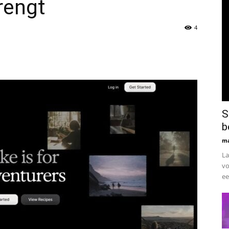
rengt
4
S
b
ma
La
vo
ee