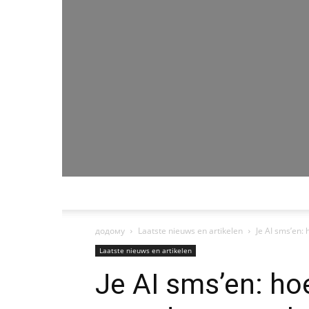
додому
Laatste nieuws en artikelen
Je AI sms’en:
Laatste nieuws en artikelen
Je AI sms’en: ho