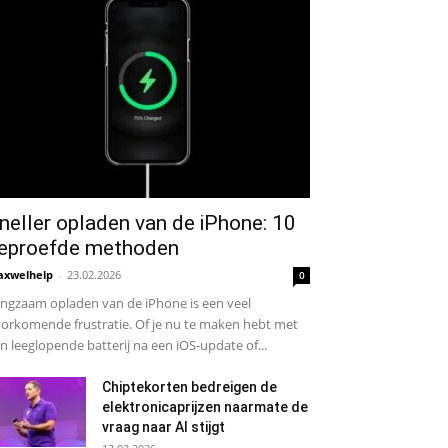
neller opladen van de iPhone: 10
eproefde methoden
xwelhelp
-
23.02.2026
0
ngzaam opladen van de iPhone is een veel
orkomende frustratie. Of je nu te maken hebt met
n leeglopende batterij na een iOS-update of...
Chiptekorten bedreigen de
elektronicaprijzen naarmate de
vraag naar AI stijgt