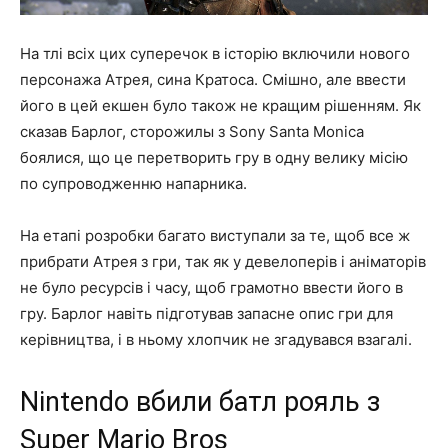
На тлі всіх цих суперечок в історію включили нового
персонажа Атрея, сина Кратоса. Смішно, але ввести
його в цей екшен було також не кращим рішенням. Як
сказав Барлог, сторожилы з Sony Santa Monica
боялися, що це перетворить гру в одну велику місію
по супроводженню напарника.
На етапі розробки багато виступали за те, щоб все ж
прибрати Атрея з гри, так як у девелоперів і аніматорів
не було ресурсів і часу, щоб грамотно ввести його в
гру. Барлог навіть підготував запасне опис гри для
керівництва, і в ньому хлопчик не згадувався взагалі.
Nintendo вбили батл рояль з
Super Mario Bros