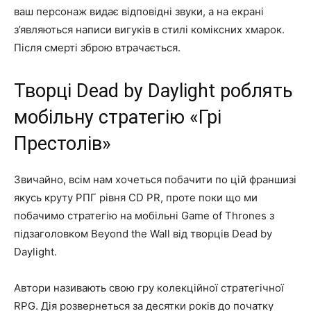
ваш персонаж видає відповідні звуки, а на екрані
з’являються написи вигуків в стилі коміксних хмарок.
Після смерті зброю втрачається.
Творці Dead by Daylight роблять
мобільну стратегію «Грі
Престолів»
Звичайно, всім нам хочеться побачити по цій франшизі
якусь круту РПГ рівня CD PR, проте поки що ми
побачимо стратегію на мобільні Game of Thrones з
підзаголовком Beyond the Wall від творців Dead by
Daylight.
Автори називають свою гру колекційної стратегічної
RPG. Дія розвернеться за десятки років до початку