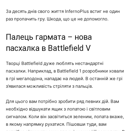
За десять днів свого життя InfernoPlus встиг не один
раз пропачить гру. Шкода, що це не допомогло.
Палець гармата – нова
пасхалка в Battlefield V
Творці Battlefield дуже люблять нестандартні
пасхалки. Наприклад, в Battlefield 1 розробники ховали
в грі мегалодона, нападає на людей. В останній же грі
з’явилася можливість стріляти з пальців.
Для цього вам потрібно зробити ряд певних дій. Вам
необхідно відшукати ящик з лопатою і світловим
сигналом. Коли він засвітиться зеленим, лопата вкаже,
в якому напрямку рухатися. Пішовши туди, вам