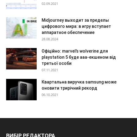
02.09.2021
Midjourney выходит за пределы
цифрового мира: в игру вступает
аппаратное обеспечение
28.08.2024
Офіційно: marvel’s wolverine для
playstation 5 буде aaa-екшеном від
третьої особи
07.11.2021
Квартальна виручка samsung може
оновити трирічний рекорд
06.10.2021
ВИБІР РЕДАКТОРА