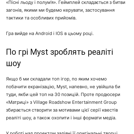
«Пісні льоду і полум’я». Геймплей складається з битви
загонів, якими ми будемо керувати, застосування
тактики та особливих прийомів.
Гра вийде на Android і IOS в цьому році.
По грі Myst зроблять реаліті
шоу
Якщо б ми складали топ ігор, по яким хочемо
побачити екранізацію, Myst, напевно, не увійшла би
туди, якби цей топ на 30 позицій. Проте продюсери
«Матриці» з Village Roadshow Entertainment Group
збирається створити за мотивами цієї серії квестів
реаліті шоу, а також охопити і інші формати медіа.
У роботі над проектом задіяні її оригінальні творці