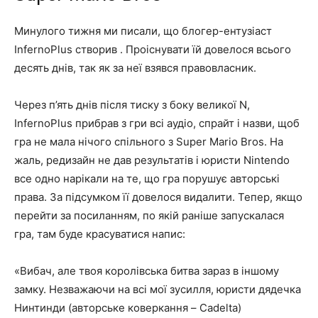
Минулого тижня ми писали, що блогер-ентузіаст
InfernoPlus створив . Проіснувати їй довелося всього
десять днів, так як за неї взявся правовласник.
Через п’ять днів після тиску з боку великої N,
InfernoPlus прибрав з гри всі аудіо, спрайт і назви, щоб
гра не мала нічого спільного з Super Mario Bros. На
жаль, редизайн не дав результатів і юристи Nintendo
все одно нарікали на те, що гра порушує авторські
права. За підсумком її довелося видалити. Тепер, якщо
перейти за посиланням, по якій раніше запускалася
гра, там буде красуватися напис:
«Вибач, але твоя королівська битва зараз в іншому
замку. Незважаючи на всі мої зусилля, юристи дядечка
Нинтинди (авторське коверкання – Cadelta)