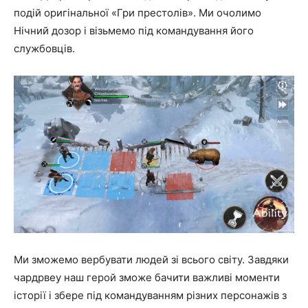
подій оригінальної «Гри престолів». Ми очолимо
Нічний дозор і візьмемо під командування його
службовців.
Ми зможемо вербувати людей зі всього світу. Завдяки
чардрвеу наш герой зможе бачити важливі моменти
історії і збере під командуванням різних персонажів з