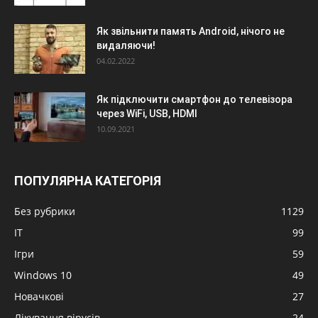
Як звільнити память Android, нічого не
видаляючи!
04.02.2022
Як підключити смартфон до телевізора
через WiFi, USB, HDMI
10.09.2021
ПОПУЛЯРНА КАТЕГОРІЯ
Без рубрики
1129
IT
99
Ігри
59
Windows 10
49
Новачкові
27
Лікування вірусів
24