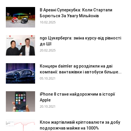
В Ареані Суперкубка: Коли Стартапи
Борються За Увагу Мільйонів
10.02.2025
ngo Цукерберга: зміна курсу-від рівності
до ШІ
20.02.2025
Концерн daimler ag розділили на дві
компанії: вантажівки і автобуси більше...
05.10.2021
iPhone 8 стане найдорожчим в історії
Apple
20.10.2021
Клон жартівливій кріптовалюти за добу
подорожчав майже на 1000%