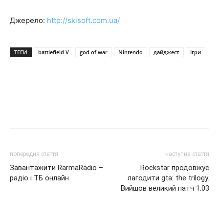
Джерело:
http://skisoft.com.ua/
ТЕГИ
battlefield V
god of war
Nintendo
дайджест
Ігри
попередня стаття
наступна стаття
Завантажити RarmaRadio –
Rockstar продовжує
радіо і ТБ онлайн
лагодити gta: the trilogy.
Вийшов великий патч 1.03