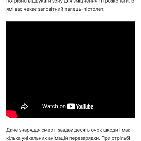
потрібно відшукати зону для зміцнення і її розкопати. В
ямі вас чекає заповітний палець-пістолет.
Дане знаряддя смерті завдає десять очок шкоди і має
кілька унікальних анімацій перезарядки. При стрільбі