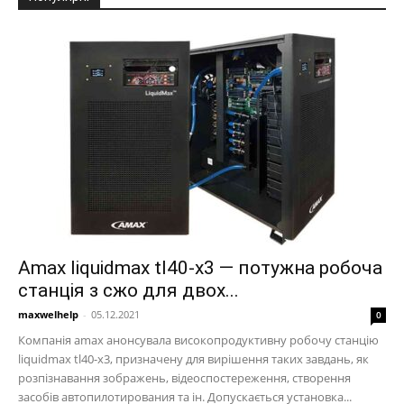
Amax liquidmax tl40-x3 — потужна робоча
станція з сжо для двох...
maxwelhelp
-
05.12.2021
0
Компанія amax анонсувала високопродуктивну робочу станцію
liquidmax tl40-x3, призначену для вирішення таких завдань, як
розпізнавання зображень, відеоспостереження, створення
засобів автопилотирования та ін. Допускається установка...