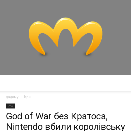
Miranda
додому
Ігри
Ігри
God of War без Кратоса,
Nintendo вбили королівську