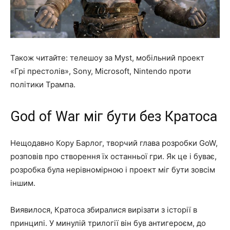
Також читайте: телешоу за Myst, мобільний проект
«Грі престолів», Sony, Microsoft, Nintendo проти
політики Трампа.
God of War міг бути без Кратоса
Нещодавно Кору Барлог, творчий глава розробки GoW,
розповів про створення їх останньої гри. Як це і буває,
розробка була нерівномірною і проект міг бути зовсім
іншим.
Виявилося, Кратоса збиралися вирізати з історії в
принципі. У минулій трилогії він був антигероєм, до