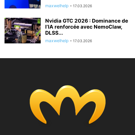
maxwelhelp
-
17.03.2026
Nvidia GTC 2026 : Dominance de
l’IA renforcée avec NemoClaw,
DLSS...
maxwelhelp
-
17.03.2026