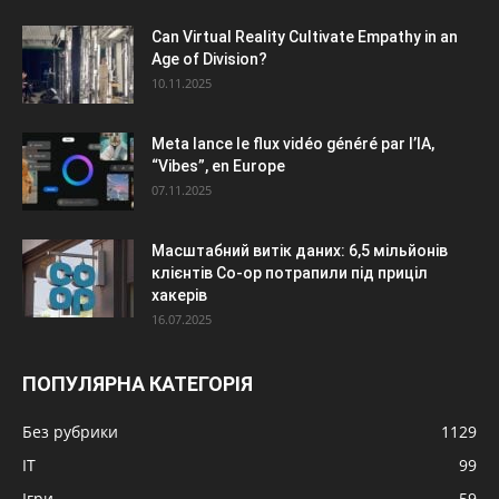
Can Virtual Reality Cultivate Empathy in an
Age of Division?
10.11.2025
Meta lance le flux vidéo généré par l’IA,
“Vibes”, en Europe
07.11.2025
Масштабний витік даних: 6,5 мільйонів
клієнтів Co-op потрапили під приціл
хакерів
16.07.2025
ПОПУЛЯРНА КАТЕГОРІЯ
Без рубрики
1129
IT
99
Ігри
59