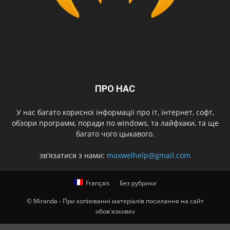
ПРО НАС
У нас багато корисної інформації про іт, інтернет, софт,
обзори программ, поради по windows, та лайфхаки, та ще
багато чого цыкавого.
зв'язатися з нами:
maxwelhelp@gmail.com
Français
Без рубрики
© Miranda - При копіюванні матеріалів посилання на сайт
обов'язковеv