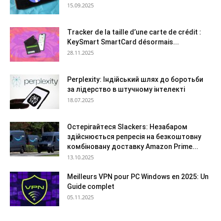
15.09.2025
Tracker de la taille d’une carte de crédit :
KeySmart SmartCard désormais...
28.11.2025
Perplexity: Індійський шлях до боротьби
за лідерство в штучному інтелекті
18.07.2025
Остерігайтеся Slackers: Незабаром
здійснюється репресія на безкоштовну
комбіновану доставку Amazon Prime...
13.10.2025
Meilleurs VPN pour PC Windows en 2025: Un
Guide complet
05.11.2025