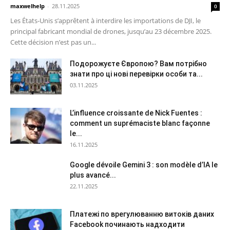
maxwelhelp
-
28.11.2025
0
Les États-Unis s’apprêtent à interdire les importations de DJI, le
principal fabricant mondial de drones, jusqu’au 23 décembre 2025.
Cette décision n’est pas un...
Подорожуєте Європою? Вам потрібно
знати про ці нові перевірки особи та...
03.11.2025
L’influence croissante de Nick Fuentes :
comment un suprémaciste blanc façonne
le...
16.11.2025
Google dévoile Gemini 3 : son modèle d’IA le
plus avancé...
22.11.2025
Платежі по врегулюванню витоків даних
Facebook починають надходити