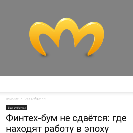
Miranda
додому
Без рубрики
Без рубрики
Финтех-бум не сдаётся: где
находят работу в эпоху