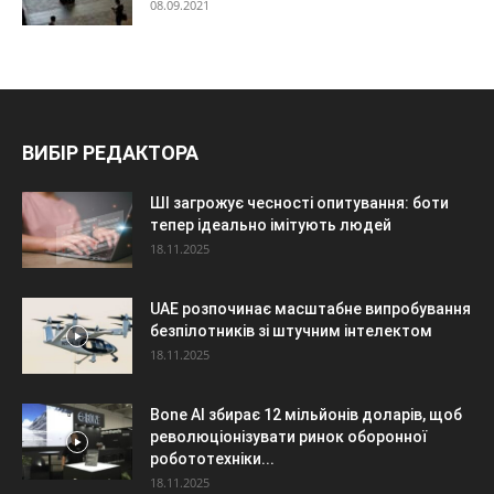
08.09.2021
ВИБІР РЕДАКТОРА
ШІ загрожує чесності опитування: боти
тепер ідеально імітують людей
18.11.2025
UAE розпочинає масштабне випробування
безпілотників зі штучним інтелектом
18.11.2025
Bone AI збирає 12 мільйонів доларів, щоб
революціонізувати ринок оборонної
робототехніки...
18.11.2025