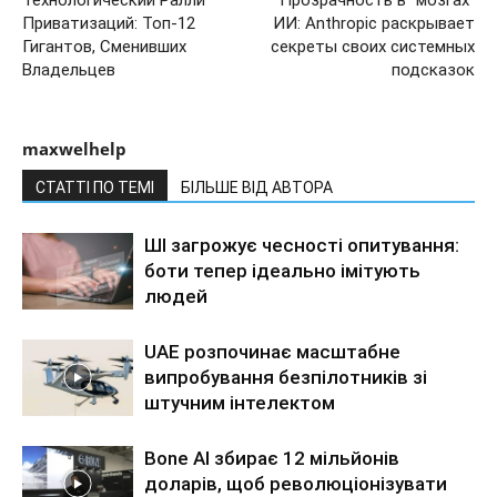
Приватизаций: Топ-12
ИИ: Anthropic раскрывает
Гигантов, Сменивших
секреты своих системных
Владельцев
подсказок
maxwelhelp
СТАТТІ ПО ТЕМІ
БІЛЬШЕ ВІД АВТОРА
ШІ загрожує чесності опитування:
боти тепер ідеально імітують
людей
UAE розпочинає масштабне
випробування безпілотників зі
штучним інтелектом
Bone AI збирає 12 мільйонів
доларів, щоб революціонізувати