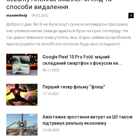
способи видалення
maxwelhelp
-
04.02.2022
0
Доброго дня. Які б не були круті сучасні антивірусні програми,
але зловмисникам завжди вдається бути на крок попереду. Не
так давно зявилася нова утиліта, яка, згідно заявам розробників,
здатна усувати та запобігати погрози будь-якої складності.
Google Pixel 10 Pro Fold: міцний
складаний смартфон з фокусом на...
06.11.2025
Перший тизер фільму “флеш”
17.10.2021
Ажіотажне зростання витрат на ШІ також
підтримує реальну економіку
27.08.2025