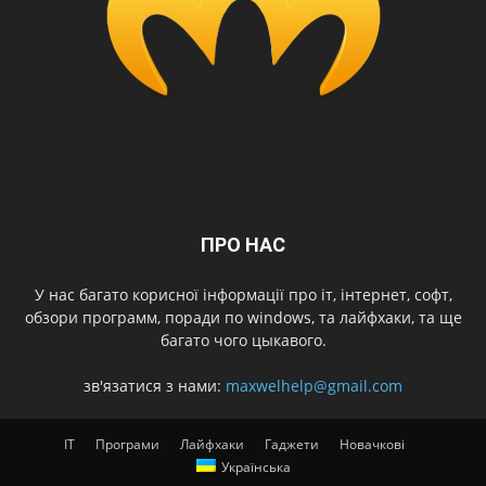
ПРО НАС
У нас багато корисної інформації про іт, інтернет, софт,
обзори программ, поради по windows, та лайфхаки, та ще
багато чого цыкавого.
зв'язатися з нами:
maxwelhelp@gmail.com
IT
Програми
Лайфхаки
Гаджети
Новачкові
Українська