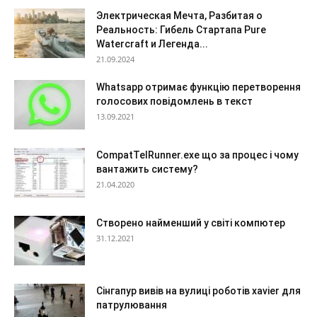
Электрическая Мечта, Разбитая о
Реальность: Гибель Стартапа Pure
Watercraft и Легенда...
21.09.2024
Whatsapp отримає функцію перетворення
голосових повідомлень в текст
13.09.2021
CompatTelRunner.exe що за процес і чому
вантажить систему?
21.04.2020
Створено найменший у світі компютер
31.12.2021
Сінгапур вивів на вулиці роботів xavier для
патрулювання