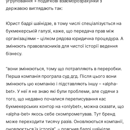
угруповання”» податкові взаєморозрахунки з
державою виглядають так:
Юрист бадрі шаїнідзе, в тому числі спеціалізується на
букмекерській галузі, каже, що передача прав між
організаціями – цілком рядова юридична процедура. А
змінюють правовласників для чистої історії ведення
бізнесу.
“вони змінюються, тому що потрапляють в переробки.
Перша компанія програла суд дгд. Після цього вони
змінюють цю компанію і підставляють іншу – «alpha-
bet». У неї я не знаю які були проблеми, але судячи з
того, що недавно почалися переписування кас
букмекерських контор на «onlybet», можна сказати, що
«alpha-bet» якось себе скомпрометував. Тут бренд
може переходити тисячу разів. Оновлюються компанії,
оновлюється їх історія”, – пояснив бадрі шаїнідзе.