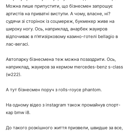
Можна лише припустити, що бізнесмен запрошує
артистів на приватні виступи. А чому, власне, ні?
судячи зі сторінок із соцмереж, букмекер живе на
широку ногу. Ось, наприклад, анарбек жауиров
відпочиває в п’ятизірковому казино-готелі bellagio в
лас-вегасі.
Автопарку бізнесмена теж можна позаздрити. Ось,
наприклад, жауиров за кермом mercedes-benz s-class
(w222).
А тут бізнесмен поруч з rolls-royce phantom.
На одному відео з instagram також промайнув спорт-
кар bmw i8.
До такого розкішного життя призвели, швидше за все,