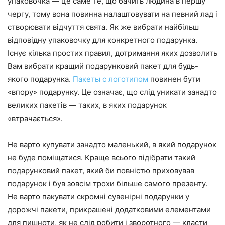
упаковочка — це саме те, що бачить людина в першу
чергу, тому вона повинна налаштовувати на певний лад і
створювати відчуття свята. Як же вибрати найбільш
відповідну упаковочку для конкретного подарунка.
Існує кілька простих правил, дотримання яких дозволить
Вам вибрати кращий подарунковий пакет для будь-
якого подарунка.
Пакеты с логотипом
повинен бути
«впору» подарунку. Це означає, що слід уникати занадто
великих пакетів — таких, в яких подарунок
«втрачається».
Не варто купувати занадто маленький, в який подарунок
не буде поміщатися. Краще всього підібрати такий
подарунковий пакет, який би повністю приховував
подарунок і був зовсім трохи більше самого презенту.
Не варто пакувати скромні сувенірні подарунки у
дорожчі пакети, прикрашені додатковими елементами
для пишноти, як не слід робити і зворотного — класти