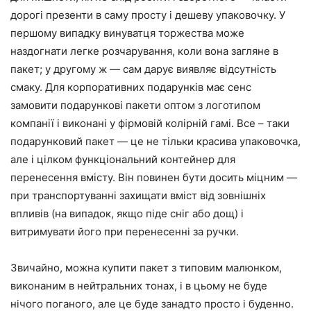
дорогі презенти в саму просту і дешеву упаковочку. У
першому випадку винуватця торжества може
наздогнати легке розчарування, коли вона загляне в
пакет; у другому ж — сам дарує виявляє відсутність
смаку. Для корпоративних подарунків має сенс
замовити подарункові пакети оптом з логотипом
компанії і виконані у фірмовій колірній гамі. Все – таки
подарунковий пакет — це не тільки красива упаковочка,
але і цілком функціональний контейнер для
перенесення вмісту. Він повинен бути досить міцним —
при транспортуванні захищати вміст від зовнішніх
впливів (на випадок, якщо піде сніг або дощ) і
витримувати його при перенесенні за ручки.
Звичайно, можна купити пакет з типовим малюнком,
виконаним в нейтральних тонах, і в цьому не буде
нічого поганого, але це буде занадто просто і буденно.