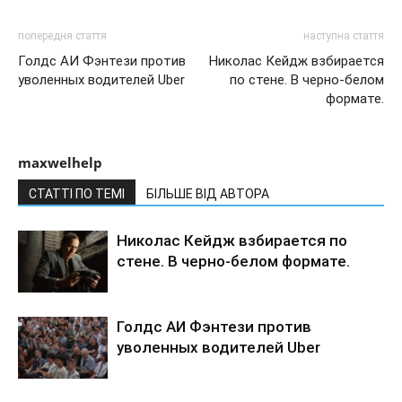
попередня стаття
наступна стаття
Голдс АИ Фэнтези против
Николас Кейдж взбирается
уволенных водителей Uber
по стене. В черно-белом
формате.
maxwelhelp
СТАТТІ ПО ТЕМІ
БІЛЬШЕ ВІД АВТОРА
Николас Кейдж взбирается по
стене. В черно-белом формате.
Голдс АИ Фэнтези против
уволенных водителей Uber