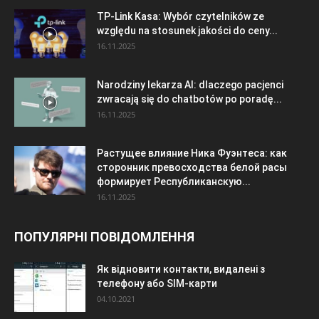
TP-Link Kasa: Wybór czytelników ze
względu na stosunek jakości do ceny...
16.11.2025
Narodziny lekarza AI: dlaczego pacjenci
zwracają się do chatbotów po poradę...
16.11.2025
Растущее влияние Ника Фуэнтеса: как
сторонник превосходства белой расы
формирует Республиканскую...
16.11.2025
ПОПУЛЯРНІ ПОВІДОМЛЕННЯ
Як відновити контакти, видалені з
телефону або SIM-карти
04.10.2021