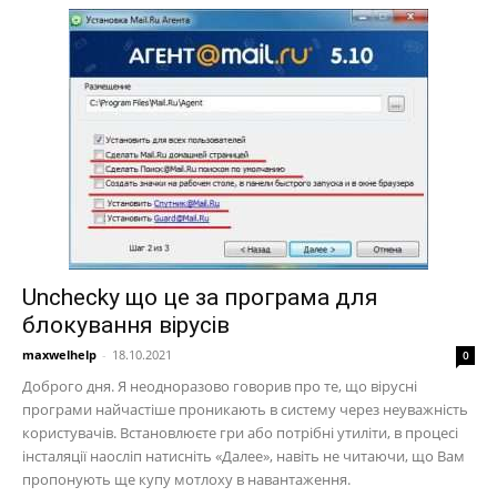
Unchecky що це за програма для
блокування вірусів
maxwelhelp
-
18.10.2021
0
Доброго дня. Я неодноразово говорив про те, що вірусні
програми найчастіше проникають в систему через неуважність
користувачів. Встановлюєте гри або потрібні утиліти, в процесі
інсталяції наосліп натисніть «Далее», навіть не читаючи, що Вам
пропонують ще купу мотлоху в навантаження.