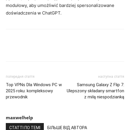
modułowy, aby umożliwić bardziej spersonalizowane
doświadczenia w ChatGPT.
попередня стаття
наступна стаття
Top VPNs Dla Windows PC w
Samsung Galaxy Z Flip 7:
2025 roku: kompleksowy
Ulepszony składany smartfon
przewodnik
z miłą niespodzianką
maxwelhelp
СТАТТІ ПО ТЕМІ
БІЛЬШЕ ВІД АВТОРА