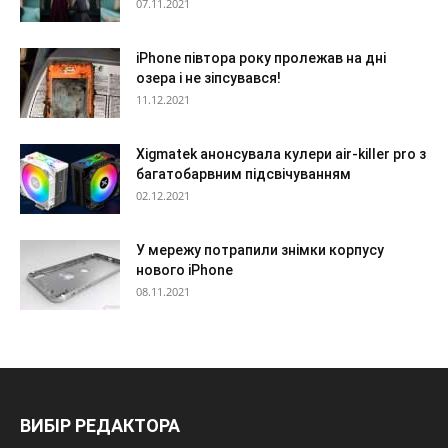
07.11.2021
iPhone півтора року пролежав на дні
озера і не зіпсувався!
11.12.2021
Xigmatek анонсувала кулери air-killer pro з
багатобарвним підсвічуванням
02.12.2021
У мережу потрапили знімки корпусу
нового iPhone
08.11.2021
ВИБІР РЕДАКТОРА