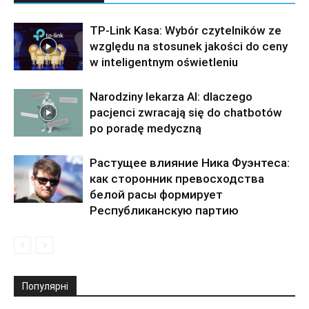
TP-Link Kasa: Wybór czytelników ze
względu na stosunek jakości do ceny
w inteligentnym oświetleniu
Narodziny lekarza AI: dlaczego
pacjenci zwracają się do chatbotów
po poradę medyczną
Растущее влияние Ника Фуэнтеса:
как сторонник превосходства
белой расы формирует
Республиканскую партию
Популярні