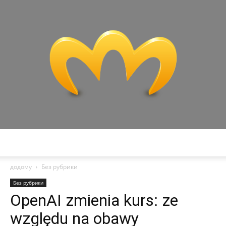
Miranda
додому
Без рубрики
Без рубрики
OpenAI zmienia kurs: ze
względu na obawy