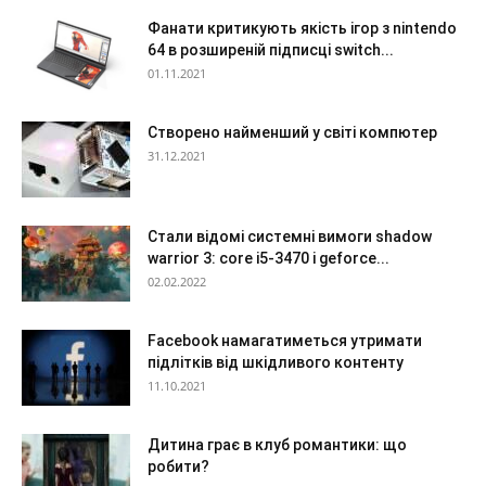
Фанати критикують якість ігор з nintendo
64 в розширеній підписці switch...
01.11.2021
Створено найменший у світі компютер
31.12.2021
Стали відомі системні вимоги shadow
warrior 3: core i5-3470 і geforce...
02.02.2022
Facebook намагатиметься утримати
підлітків від шкідливого контенту
11.10.2021
Дитина грає в клуб романтики: що
робити?