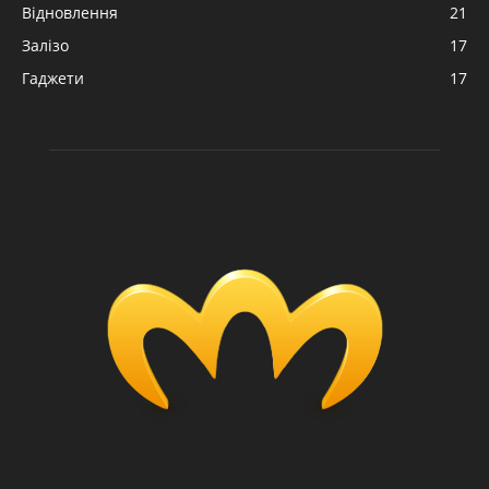
Відновлення
21
Залізо
17
Гаджети
17