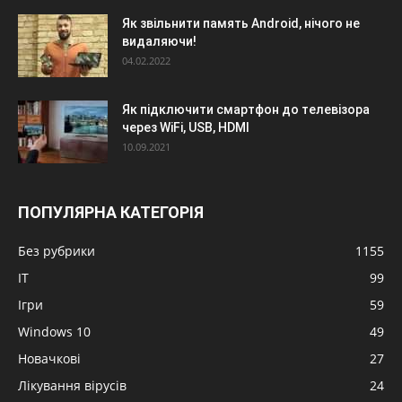
Як звільнити память Android, нічого не
видаляючи!
04.02.2022
Як підключити смартфон до телевізора
через WiFi, USB, HDMI
10.09.2021
ПОПУЛЯРНА КАТЕГОРІЯ
Без рубрики
1155
IT
99
Ігри
59
Windows 10
49
Новачкові
27
Лікування вірусів
24