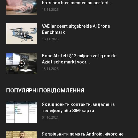
bots bootsen mensen nu perfect...
18.11.2025
VAE lanceert uitgebreide AI Drone
Benchmark
18.11.2025
Bone AI stelt $12 miljoen veilig om de
Aziatische markt voor...
18.11.2025
ПОПУЛЯРНІ ПОВІДОМЛЕННЯ
Як відновити контакти, видалені з
телефону або SIM-карти
04.10.2021
Як звільнити память Android, нічого не