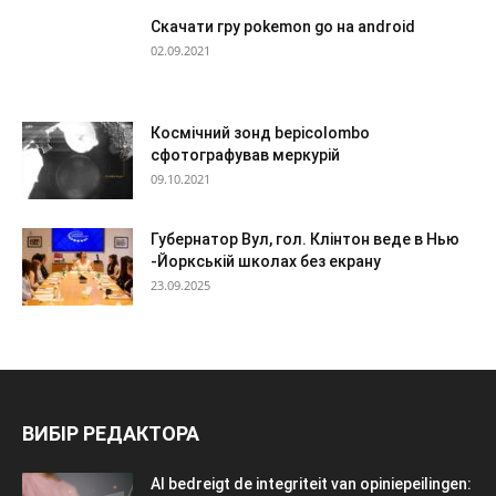
Скачати гру pokemon go на android
02.09.2021
Космічний зонд bepicolombo
сфотографував меркурій
09.10.2021
Губернатор Вул, гол. Клінтон веде в Нью
-Йоркській школах без екрану
23.09.2025
ВИБІР РЕДАКТОРА
AI bedreigt de integriteit van opiniepeilingen: