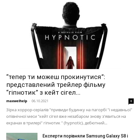
“тепер ти можеш прокинутися”:
представлений трейлер фільму
“гіпнотик” з кейт сігел...
maxwelhelp
-
06.10.2021
0
Зірка хоррор-серіалів "привиди будинку на пагорбі "і недавньої"
опівнічної меси "кейт сігел вже незабаром знову з'явиться на
екранах в трилері" гіпнотик " (hypnotic), дебютний...
Експерти порівняли Samsung Galaxy S8 і