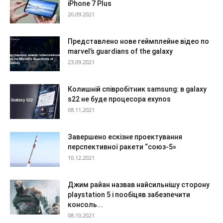
iPhone 7 Plus
20.09.2021
Представлено нове геймплейне відео по
marvel’s guardians of the galaxy
23.09.2021
Колишній співробітник samsung: в galaxy
s22 не буде процесора exynos
08.11.2021
Завершено ескізне проектування
перспективної ракети “союз-5»
10.12.2021
Джим райан назвав найсильнішу сторону
playstation 5 і пообіцяв забезпечити
консоль...
08.10.2021