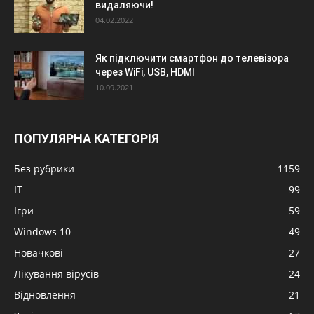
видаляючи!
04.02.2022
Як підключити смартфон до телевізора
через WiFi, USB, HDMI
10.09.2021
ПОПУЛЯРНА КАТЕГОРІЯ
Без рубрики
1159
IT
99
Ігри
59
Windows 10
49
Новачкові
27
Лікування вірусів
24
Відновлення
21