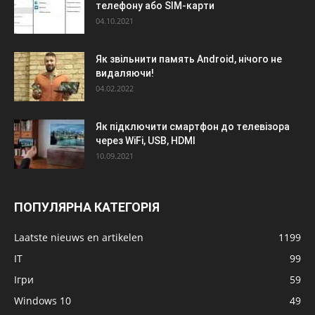
телефону або SIM-карти
04.10.2021
Як звільнити память Android, нічого не
видаляючи!
04.02.2022
Як підключити смартфон до телевізора
через WiFi, USB, HDMI
10.09.2021
ПОПУЛЯРНА КАТЕГОРІЯ
Laatste nieuws en artikelen
1199
IT
99
Ігри
59
Windows 10
49