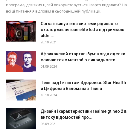
програма, для яких цілей використовується і варто видаляти? На
всі ці питання я відповім в сьогоднішній публікації.
Corsair випустила системи рідинного
охолодження icue elite lcd з підтримкою
alder...
20.10.2021
Африканский стартап-бум: когда сделки
сливаются с мечтой о ликвидности
01.09.2024
Тень над Гигантом Здоровья: Star Health
и Цифровая Взломаная Тайна
10.10.2024
Дизайн і характеристики realme gt neo 2 в
витоку відомостей про...
06.09.2021