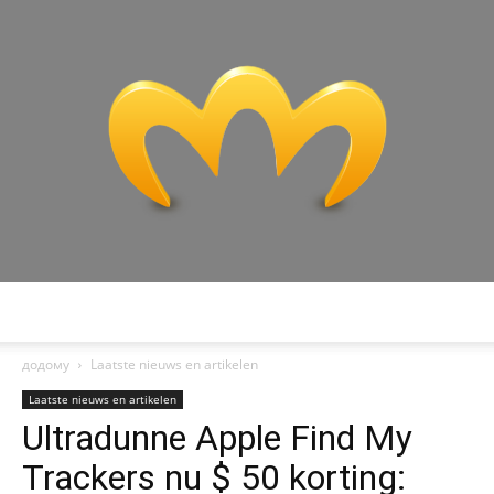
Miranda:
додому
Laatste nieuws en artikelen
Laatste nieuws en artikelen
Ultradunne Apple Find My
Analyse
Trackers nu $ 50 korting: