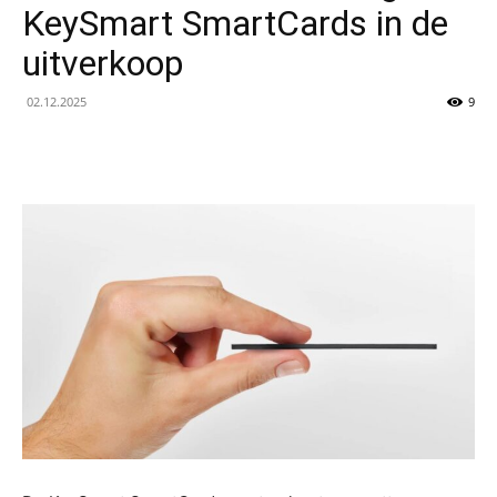
KeySmart SmartCards in de
van
uitverkoop
02.12.2025
9
Technologie-
en
AI-
nieuws