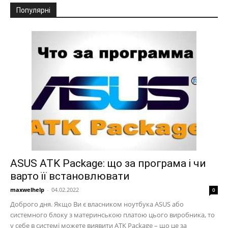
Популярні
ASUS ATK Package: що за програма і чи
варто її встановлювати
maxwelhelp
-
04.02.2022
0
Доброго дня. Якщо Ви є власником ноутбука ASUS або
системного блоку з материнською платою цього виробника, то
у себе в системі можете виявити ATK Package – що це за