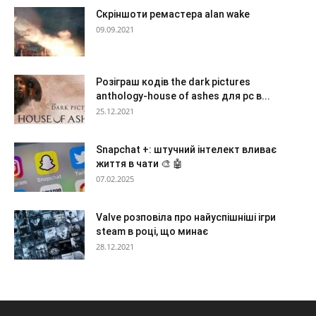
Скріншоти ремастера alan wake
09.09.2021
Розіграш кодів the dark pictures
anthology-house of ashes для pc в...
25.12.2021
Snapchat +: штучний інтелект вливає
життя в чати 🎨 🤖
07.02.2025
Valve розповіла про найуспішніші ігри
steam в році, що минає
28.12.2021