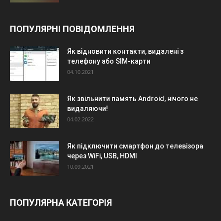
ПОПУЛЯРНІ ПОВІДОМЛЕННЯ
Як відновити контакти, видалені з
телефону або SIM-карти
04.10.2021
Як звільнити память Android, нічого не
видаляючи!
04.02.2022
Як підключити смартфон до телевізора
через WiFi, USB, HDMI
10.09.2021
ПОПУЛЯРНА КАТЕГОРІЯ