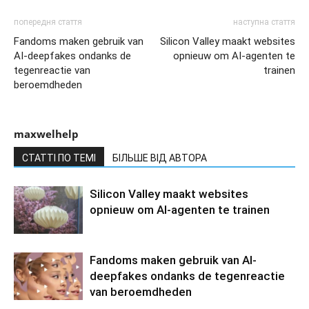
попередня стаття
наступна стаття
Fandoms maken gebruik van
Silicon Valley maakt websites
AI-deepfakes ondanks de
opnieuw om AI-agenten te
tegenreactie van
trainen
beroemdheden
maxwelhelp
СТАТТІ ПО ТЕМІ
БІЛЬШЕ ВІД АВТОРА
Silicon Valley maakt websites
opnieuw om AI-agenten te trainen
Fandoms maken gebruik van AI-
deepfakes ondanks de tegenreactie
van beroemdheden