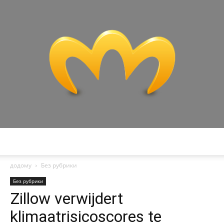
Miranda
додому
Без рубрики
Без рубрики
Zillow verwijdert
klimaatrisicoscores te