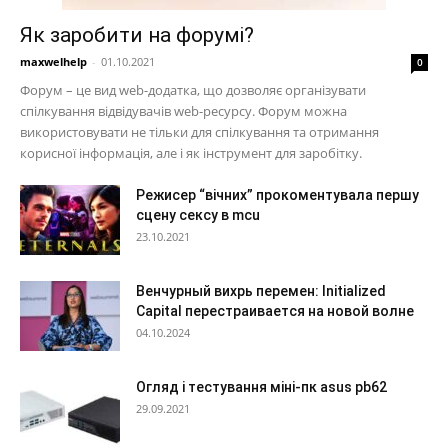
Як заробити на форумі?
maxwelhelp
-
01.10.2021
0
Форум – це вид web-додатка, що дозволяє організувати
спілкування відвідувачів web-ресурсу. Форум можна
використовувати не тільки для спілкування та отримання
корисної інформація, але і як інструмент для заробітку.
Режисер “вічних” прокоментувала першу
сцену сексу в mcu
23.10.2021
Венчурный вихрь перемен: Initialized
Capital перестраивается на новой волне
04.10.2024
Огляд і тестування міні-пк asus pb62
29.09.2021