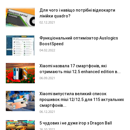
Для чого і навіщо потрібні відеокарти
лінійки quadro?
02.12.2021
Функціональний оптимізатор Auslogics
BoostSpeed
04.02.2022
Xiaomi назвала 17 смартфонів, які
отримають miui 12.5 enhanced edition в...
06.09.2021
Xiaomi випустила великий список
прошивок miui 12/12.5 для 115 актуальних
смартфонів...
06.12.2021
5 чудових і не дуже ігор з Dragon Ball
26.10.2021