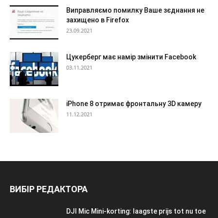
Виправляємо помилку Ваше зєднання не
захищено в Firefox
23.09.2021
Цукерберг має намір змінити Facebook
03.11.2021
iPhone 8 отримає фронтальну 3D камеру
11.12.2021
ВИБІР РЕДАКТОРА
DJI Mic Mini-korting: laagste prijs tot nu toe