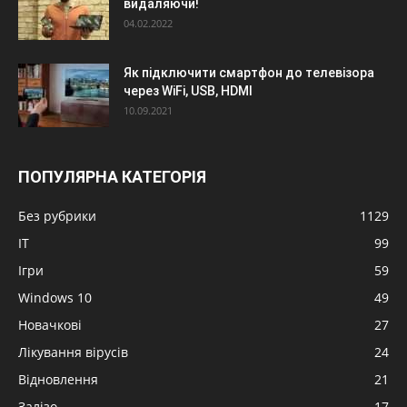
видаляючи!
04.02.2022
Як підключити смартфон до телевізора
через WiFi, USB, HDMI
10.09.2021
ПОПУЛЯРНА КАТЕГОРІЯ
Без рубрики
1129
IT
99
Ігри
59
Windows 10
49
Новачкові
27
Лікування вірусів
24
Відновлення
21
Залізо
17