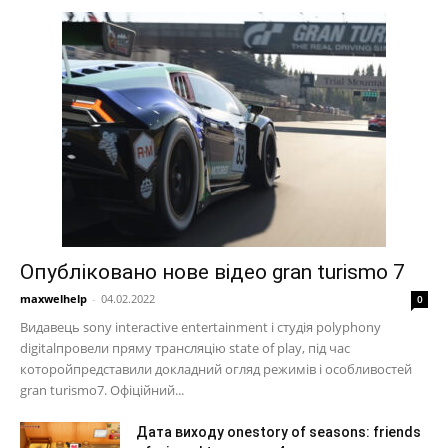
Опубліковано нове відео gran turismo 7
maxwelhelp
-
04.02.2022
0
Видавець sony interactive entertainment і студія polyphony
digitalпровели пряму трансляцію state of play, під час
которойпредставили докладний огляд режимів і особливостей
gran turismo7. Офіційний...
Дата виходу onestory of seasons: friends