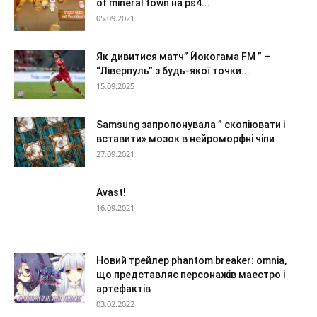
of mineral town на ps4...
05.09.2021
Як дивитися матч” Йокогама FM ” –
“Ліверпуль” з будь-якої точки...
15.09.2025
Samsung запропонувала ” скопіювати і
вставити» мозок в нейроморфні чіпи
27.09.2021
Avast!
16.09.2021
Новий трейлер phantom breaker: omnia,
що представляє персонажів маестро і
артефактів
03.02.2022