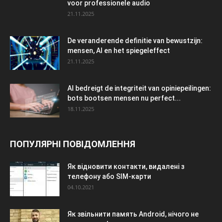
voor professionele audio
21.11.2025
De veranderende definitie van bewustzijn:
mensen, AI en het spiegeleffect
21.11.2025
AI bedreigt de integriteit van opiniepeilingen:
bots bootsen mensen nu perfect...
18.11.2025
ПОПУЛЯРНІ ПОВІДОМЛЕННЯ
Як відновити контакти, видалені з
телефону або SIM-карти
04.10.2021
Як звільнити память Android, нічого не