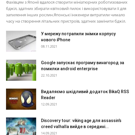
Фахівцям з Японії вдалося створити мініатюрних роботизованих
бджіл, здатних збирати квітковий пилок і використовувати її для
запилення інших рослин.Японські інженери витратили чимало
часу на створення літальних пристроїв, здатних замінити бджіл.
У мережу потрапили знімки корпусу
нового iPhone
08.11.2021
Google запускає програму винагород за
помилки android enterprise
22.10.2021
Видаляємо шкідливий додаток BikaQ RSS
Reader
12.09.2021
Discovery tour: viking age для assassin’s
creed valhalla вийде в середині...
14.09.2021