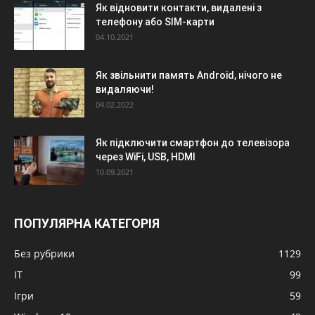
Як відновити контакти, видалені з
телефону або SIM-карти
04.10.2021
Як звільнити память Android, нічого не
видаляючи!
04.02.2022
Як підключити смартфон до телевізора
через WiFi, USB, HDMI
10.09.2021
ПОПУЛЯРНА КАТЕГОРІЯ
Без рубрики
1129
IT
99
Ігри
59