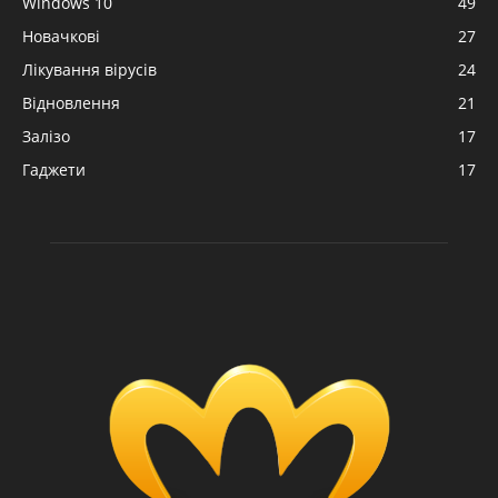
Windows 10
49
Новачкові
27
Лікування вірусів
24
Відновлення
21
Залізо
17
Гаджети
17