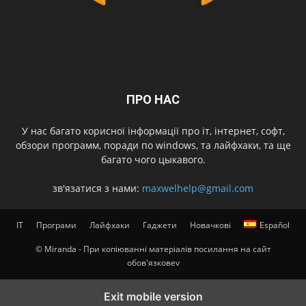
ПРО НАС
У нас багато корисної інформації про іт, інтернет, софт,
обзори программ, поради по windows, та лайфхаки, та ще
багато чого цыкавого.
зв'язатися з нами:
maxwelhelp@gmail.com
IT
Програми
Лайфхаки
Гаджети
Новачкові
Español
© Miranda - При копіюванні матеріалів посилання на сайт
обов'язковеv
Exit mobile version