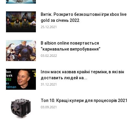
Витік. Розкрито безкоштовні ігри xbox live
gold за січень 2022
25.12.2021
В albion online повертається
“карнавальне випробування”
03.02.2022
Ілон маск назвав крайні терміни, в які він
доставить людей на...
31.12.2021
Топ 10. Кращі кулери для процесорів 2021
03.09.2021