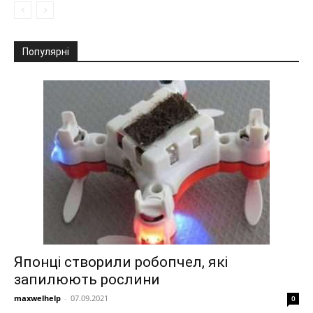
Популярні
Японці створили робопчел, які
запилюють рослини
maxwelhelp
-
07.09.2021
0