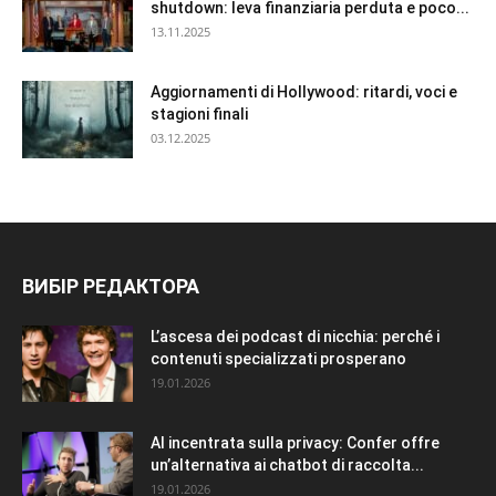
shutdown: leva finanziaria perduta e poco...
13.11.2025
Aggiornamenti di Hollywood: ritardi, voci e
stagioni finali
03.12.2025
ВИБІР РЕДАКТОРА
L’ascesa dei podcast di nicchia: perché i
contenuti specializzati prosperano
19.01.2026
AI incentrata sulla privacy: Confer offre
un’alternativa ai chatbot di raccolta...
19.01.2026