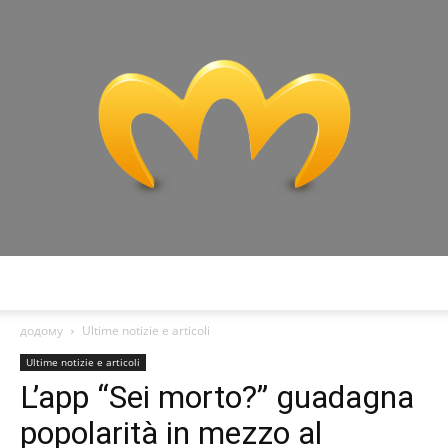
Miranda:
додому
Ultime notizie e articoli
Ultime notizie e articoli
L’app “Sei morto?” guadagna
Analisi
popolarità in mezzo al