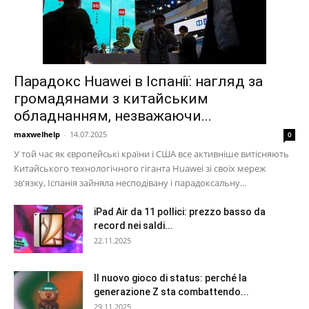
Парадокс Huawei в Іспанії: нагляд за
громадянами з китайським
обладнанням, незважаючи...
maxwelhelp
-
14.07.2025
0
У той час як європейські країни і США все активніше витісняють
Китайського технологічного гіганта Huawei зі своїх мереж
зв'язку, Іспанія зайняла несподівану і парадоксальну...
iPad Air da 11 pollici: prezzo basso da
record nei saldi...
22.11.2025
Il nuovo gioco di status: perché la
generazione Z sta combattendo...
29.11.2025