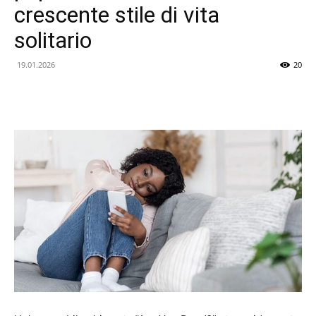
crescente stile di vita
delle
solitario
19.01.2026
20
Novità
Tecnologiche
e
dellIntelligenza