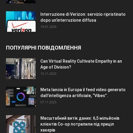
Interruzione di Verizon: servizio ripristinato
dopo un’interruzione diffusa
19.01.2026
ПОПУЛЯРНІ ПОВІДОМЛЕННЯ
Can Virtual Reality Cultivate Empathy in an
Age of Division?
10.11.2025
Meta lancia in Europa il feed video generato
dall’intelligenza artificiale, “Vibes”.
07.11.2025
Масштабний витік даних: 6,5 мільйонів
клієнтів Co-op потрапили під приціл
хакерів