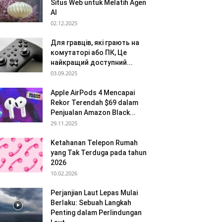
Situs Web untuk Melatih Agen
AI
02.12.2025
Для гравців, які грають на
комутаторі або ПК, Це
найкращий доступний...
03.09.2025
Apple AirPods 4 Mencapai
Rekor Terendah $69 dalam
Penjualan Amazon Black...
29.11.2025
Ketahanan Telepon Rumah
yang Tak Terduga pada tahun
2026
10.02.2026
Perjanjian Laut Lepas Mulai
Berlaku: Sebuah Langkah
Penting dalam Perlindungan