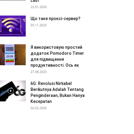
Laut
22.01.2026
Що таке проксі-сервер?
03.11.2025
Я використовую простий
додаток Pomodoro Timer
для підвищення
продуктивності. Ось як
27.08.2025
6G: Revolusi Nirkabel
Berikutnya Adalah Tentang
Penginderaan, Bukan Hanya
Kecepatan
02.02.2026