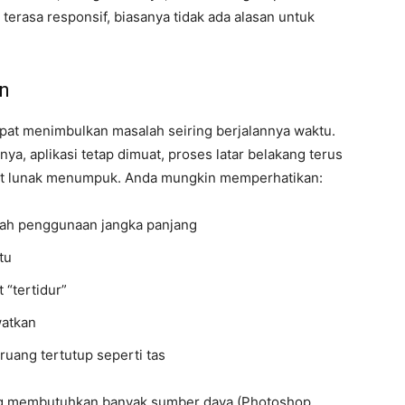
 terasa responsif, biasanya tidak ada alasan untuk
n
at menimbulkan masalah seiring berjalannya waktu.
a, aplikasi tetap dimuat, proses latar belakang terus
kat lunak menumpuk. Anda mungkin memperhatikan:
lah penggunaan jangka panjang
tu
 “tertidur”
watkan
ruang tertutup seperti tas
 yang membutuhkan banyak sumber daya (Photoshop,