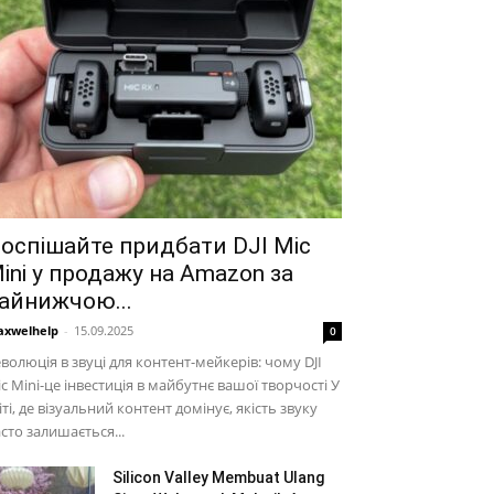
оспішайте придбати DJI Mic
ini у продажу на Amazon за
айнижчою...
xwelhelp
-
15.09.2025
0
волюція в звуці для контент-мейкерів: чому DJI
c Mini-це інвестиція в майбутнє вашої творчості У
іті, де візуальний контент домінує, якість звуку
сто залишається...
Silicon Valley Membuat Ulang