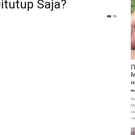
itutup Saja?
10
П
M
н
ma
Ре
Mi
св
ча