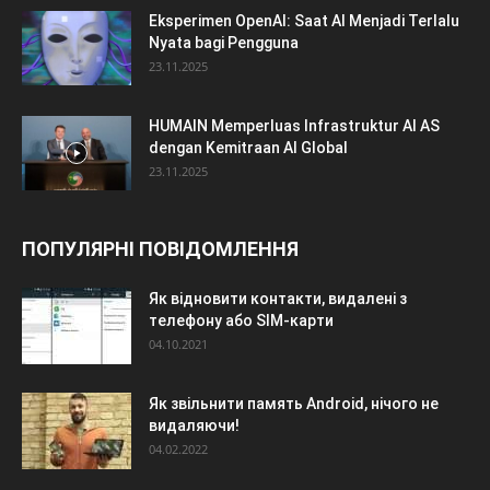
Eksperimen OpenAI: Saat AI Menjadi Terlalu
Nyata bagi Pengguna
23.11.2025
HUMAIN Memperluas Infrastruktur AI AS
dengan Kemitraan AI Global
23.11.2025
ПОПУЛЯРНІ ПОВІДОМЛЕННЯ
Як відновити контакти, видалені з
телефону або SIM-карти
04.10.2021
Як звільнити память Android, нічого не
видаляючи!
04.02.2022