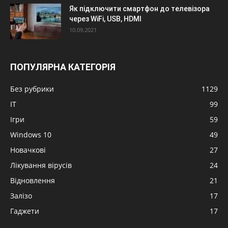
Як підключити смартфон до телевізора
через WiFi, USB, HDMI
10.09.2021
ПОПУЛЯРНА КАТЕГОРІЯ
Без рубрики
1129
IT
99
Ігри
59
Windows 10
49
Новачкові
27
Лікування вірусів
24
Відновлення
21
Залізо
17
Гаджети
17