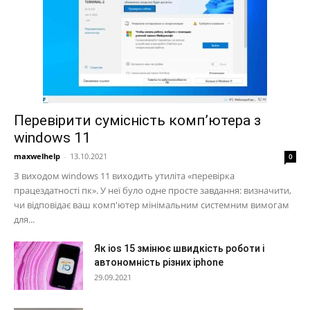
Перевірити сумісність комп’ютера з
windows 11
maxwelhelp
-
13.10.2021
0
З виходом windows 11 виходить утиліта «перевірка
працездатності пк». У неї було одне просте завдання: визначити,
чи відповідає ваш комп'ютер мінімальним системним вимогам
для...
Як ios 15 змінює швидкість роботи і
автономність різних iphone
29.09.2021