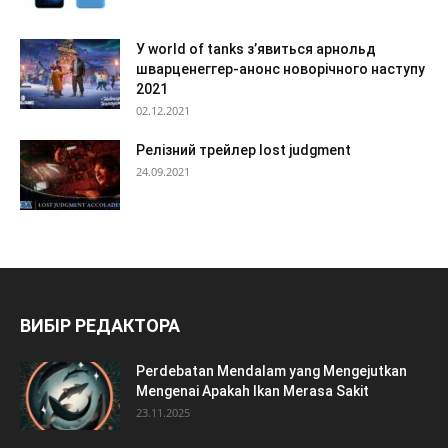
У world of tanks з’явиться арнольд
шварценеггер-анонс новорічного наступу
2021
02.12.2021
Релізний трейлер lost judgment
24.09.2021
ВИБІР РЕДАКТОРА
Perdebatan Mendalam yang Mengejutkan
Mengenai Apakah Ikan Merasa Sakit
23.11.2025