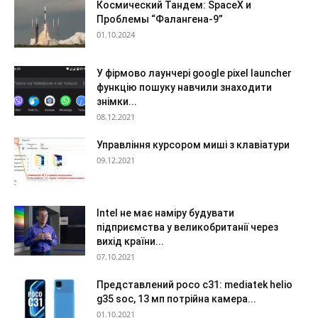
Космический Тандем: SpaceX и
Проблемы “Фалангена-9”
01.10.2024
У фірмово лаунчері google pixel launcher
функцію пошуку навчили знаходити
знімки...
08.12.2021
Управління курсором миші з клавіатури
09.12.2021
Intel не має наміру будувати
підприємства у великобританії через
вихід країни...
07.10.2021
Представлений poco c31: mediatek helio
g35 soc, 13 мп потрійна камера...
01.10.2021