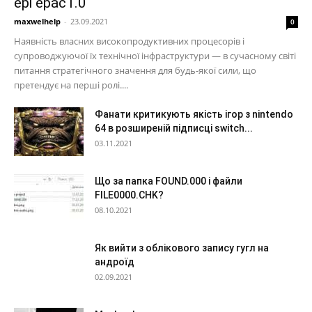
epi epac1.0
maxwelhelp
-
23.09.2021
0
Наявність власних високопродуктивних процесорів і
супроводжуючої їх технічної інфраструктури — в сучасному світі
питання стратегічного значення для будь-якої сили, що
претендує на перші ролі....
Фанати критикують якість ігор з nintendo
64 в розширеній підписці switch...
03.11.2021
Що за папка FOUND.000 і файли
FILE0000.CHK?
08.10.2021
Як вийти з облікового запису гугл на
андроїд
02.09.2021