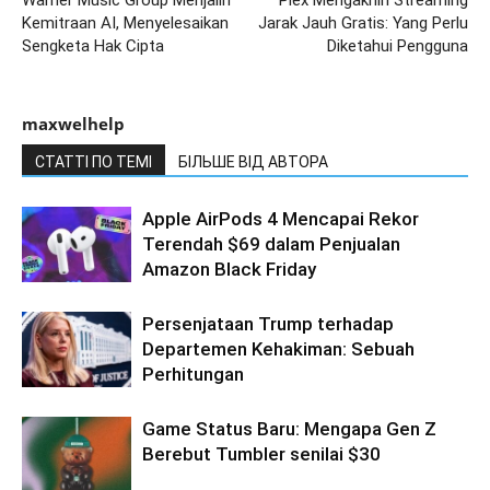
Warner Music Group Menjalin
Plex Mengakhiri Streaming
Kemitraan AI, Menyelesaikan
Jarak Jauh Gratis: Yang Perlu
Sengketa Hak Cipta
Diketahui Pengguna
maxwelhelp
СТАТТІ ПО ТЕМІ
БІЛЬШЕ ВІД АВТОРА
Apple AirPods 4 Mencapai Rekor
Terendah $69 dalam Penjualan
Amazon Black Friday
Persenjataan Trump terhadap
Departemen Kehakiman: Sebuah
Perhitungan
Game Status Baru: Mengapa Gen Z
Berebut Tumbler senilai $30