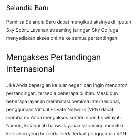
Selandia Baru
Pemirsa Selandia Baru dapat mengikuti aksinya di liputan
Sky Sport. Layanan streaming jaringan Sky Go juga
menyediakan akses online ke semua pertandingan.
Mengakses Pertandingan
Internasional
Jika Anda bepergian ke luar negeri dan ingin menonton
pertandingan, tersedia beberapa pilihan. Meskipun
beberapa layanan membatasi pemirsa internasional,
penggunaan Virtual Private Network (VPN) dapat
membantu Anda mengakses konten spesifik wilayah.
Namun, ketahuilah bahwa layanan streaming memiliki
kebijakan yang berbeda-beda terkait penggunaan VPN.