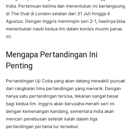
India. Pertemuan kelima dan menentukan ini berlangsung
di The Oval di London selatan dari 31 Juli hingga 4
Agustus. Dengan Inggris memimpin seri 2-1, hasilnya bisa
menentukan nasib kedua tim dalam kontes musim panas
ini.
Mengapa Pertandingan Ini
Penting
Pertandingan Uji Coba yang akan datang mewakili puncak
dari rangkaian lima pertandingan yang menarik. Dengan
hanya satu pertandingan tersisa, tekanan sangat besar
bagi kedua tim. Inggris akan berusaha meraih seri ini
dengan kemenangan kandang, sementara India akan
mencari penebusan setelah kalah dalam tiga
pertandingan pertama tur tersebut.