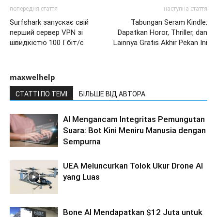
попередня стаття
наступна стаття
Surfshark запускає свій
Tabungan Seram Kindle:
перший сервер VPN зі
Dapatkan Horor, Thriller, dan
швидкістю 100 Гбіт/с
Lainnya Gratis Akhir Pekan Ini
maxwelhelp
СТАТТІ ПО ТЕМІ
БІЛЬШЕ ВІД АВТОРА
AI Mengancam Integritas Pemungutan
Suara: Bot Kini Meniru Manusia dengan
Sempurna
UEA Meluncurkan Tolok Ukur Drone AI
yang Luas
Bone AI Mendapatkan $12 Juta untuk