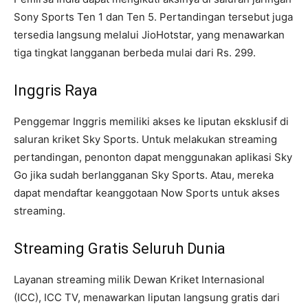
Sony Sports Ten 1 dan Ten 5. Pertandingan tersebut juga
tersedia langsung melalui JioHotstar, yang menawarkan
tiga tingkat langganan berbeda mulai dari Rs. 299.
Inggris Raya
Penggemar Inggris memiliki akses ke liputan eksklusif di
saluran kriket Sky Sports. Untuk melakukan streaming
pertandingan, penonton dapat menggunakan aplikasi Sky
Go jika sudah berlangganan Sky Sports. Atau, mereka
dapat mendaftar keanggotaan Now Sports untuk akses
streaming.
Streaming Gratis Seluruh Dunia
Layanan streaming milik Dewan Kriket Internasional
(ICC), ICC TV, menawarkan liputan langsung gratis dari