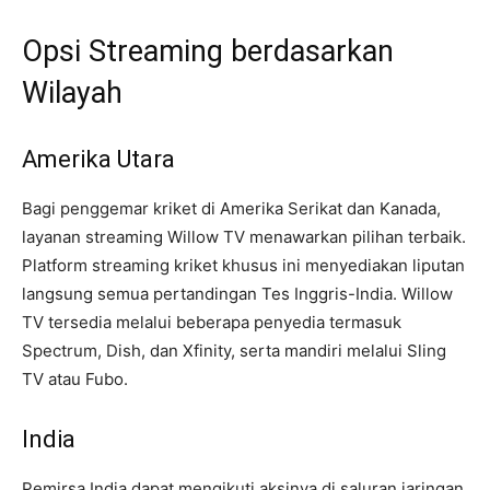
Opsi Streaming berdasarkan
Wilayah
Amerika Utara
Bagi penggemar kriket di Amerika Serikat dan Kanada,
layanan streaming Willow TV menawarkan pilihan terbaik.
Platform streaming kriket khusus ini menyediakan liputan
langsung semua pertandingan Tes Inggris-India. Willow
TV tersedia melalui beberapa penyedia termasuk
Spectrum, Dish, dan Xfinity, serta mandiri melalui Sling
TV atau Fubo.
India
Pemirsa India dapat mengikuti aksinya di saluran jaringan