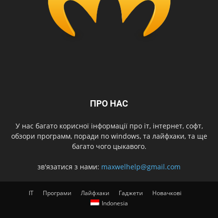
ПРО НАС
У нас багато корисної інформації про іт, інтернет, софт,
обзори программ, поради по windows, та лайфхаки, та ще
багато чого цыкавого.
зв'язатися з нами:
maxwelhelp@gmail.com
IT
Програми
Лайфхаки
Гаджети
Новачкові
Indonesia