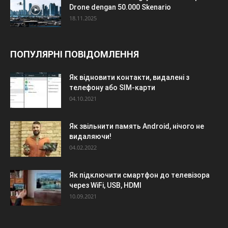
Drone dengan 50.000 Skenario
18.11.2025
ПОПУЛЯРНІ ПОВІДОМЛЕННЯ
Як відновити контакти, видалені з
телефону або SIM-карти
04.10.2021
Як звільнити память Android, нічого не
видаляючи!
04.02.2022
Як підключити смартфон до телевізора
через WiFi, USB, HDMI
10.09.2021