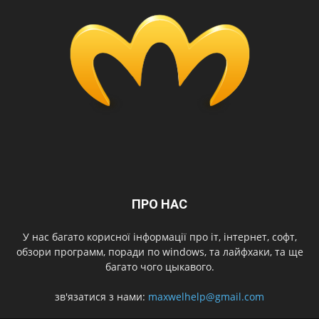
ПРО НАС
У нас багато корисної інформації про іт, інтернет, софт,
обзори программ, поради по windows, та лайфхаки, та ще
багато чого цыкавого.
зв'язатися з нами:
maxwelhelp@gmail.com