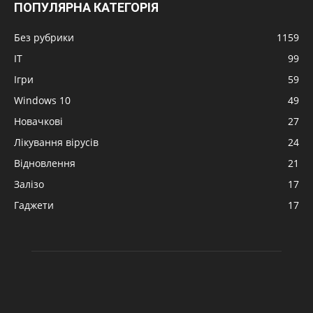
ПОПУЛЯРНА КАТЕГОРІЯ
Без рубрики
1159
IT
99
Ігри
59
Windows 10
49
Новачкові
27
Лікування вірусів
24
Відновлення
21
Залізо
17
Гаджети
17