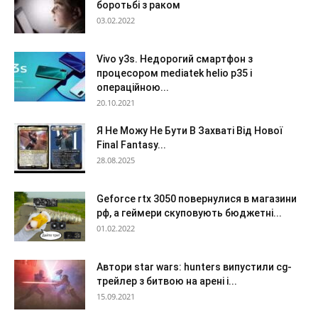
боротьбі з раком
03.02.2022
Vivo y3s. Недорогий смартфон з
процесором mediatek helio p35 і
операційною...
20.10.2021
Я Не Можу Не Бути В Захваті Від Нової
Final Fantasy...
28.08.2025
Geforce rtx 3050 повернулися в магазини
рф, а геймери скуповують бюджетні...
01.02.2022
Автори star wars: hunters випустили cg-
трейлер з битвою на арені і...
15.09.2021