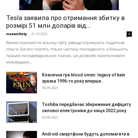
Tesla заявила про отримання збитку в
розмірі 51 млн доларів від...
maxwelhelp
-
21.10.2021
0
Великі компанії по всьому світу завжди отримують податкові
пільги. Багато платять тільки частину покладеного, а більшість
працює на індивідуальних планах. Це дозволяє маніпулювати
мільярдами...
Класична гра blood omen: legacy of kain
зразка 1996-го року вперше...
30.09.2021
Toshiba передбачає збереження дефіциту
силової електроніки до кінця 2022 року
03.09.2021
Android смартфони будуть допомагати в