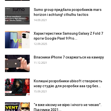
Sumo group придбала розробників mars
horizon і achtung! cthulhu tactics
14.09.2021
Характеристики Samsung Galaxy Z Fold 7
проти Google Pixel 9 Pro...
12.09.2025
Власники iPhone 7 скаржаться на камеру
11.12.2021
Колишні розробники ubisoft створюють
нову студію для розробки aaa rpg без...
15.09.2021
“я вже нікому не вірю і нічого не чекаю”.
Підсумки 2021...