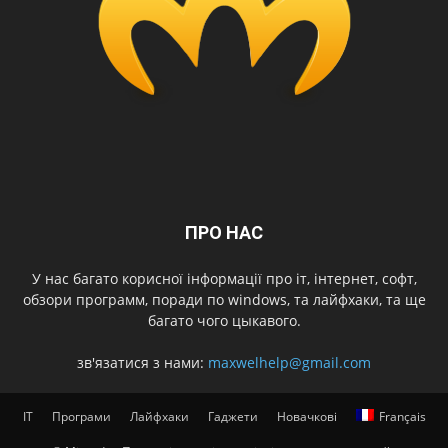
ПРО НАС
У нас багато корисної інформації про іт, інтернет, софт,
обзори программ, поради по windows, та лайфхаки, та ще
багато чого цыкавого.
зв'язатися з нами:
maxwelhelp@gmail.com
IT
Програми
Лайфхаки
Гаджети
Новачкові
Français