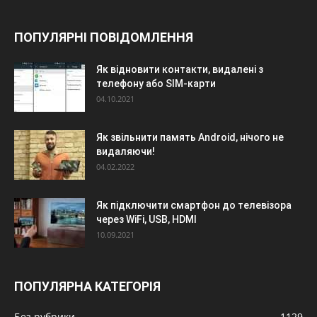
ПОПУЛЯРНІ ПОВІДОМЛЕННЯ
Як відновити контакти, видалені з
телефону або SIM-карти
04.10.2021
Як звільнити память Android, нічого не
видаляючи!
04.02.2022
Як підключити смартфон до телевізора
через WiFi, USB, HDMI
10.09.2021
ПОПУЛЯРНА КАТЕГОРІЯ
Без рубрики
1129