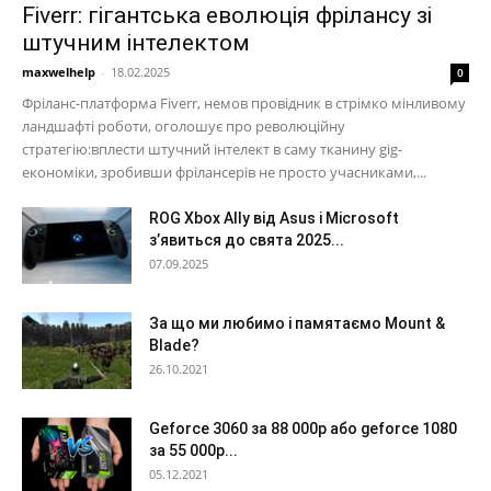
Fiverr: гігантська еволюція фрілансу зі
штучним інтелектом
maxwelhelp
-
18.02.2025
0
Фріланс-платформа Fiverr, немов провідник в стрімко мінливому
ландшафті роботи, оголошує про революційну
стратегію:вплести штучний інтелект в саму тканину gig-
економіки, зробивши фрілансерів не просто учасниками,...
ROG Xbox Ally від Asus і Microsoft
з’явиться до свята 2025...
07.09.2025
За що ми любимо і памятаємо Mount &
Blade?
26.10.2021
Geforce 3060 за 88 000р або geforce 1080
за 55 000р...
05.12.2021