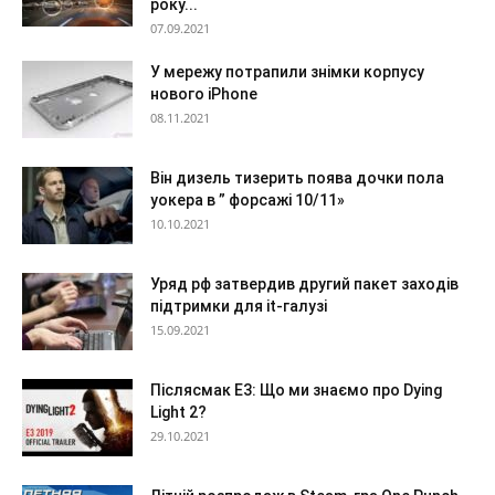
року...
07.09.2021
У мережу потрапили знімки корпусу
нового iPhone
08.11.2021
Він дизель тизерить поява дочки пола
уокера в ” форсажі 10/11»
10.10.2021
Уряд рф затвердив другий пакет заходів
підтримки для it-галузі
15.09.2021
Післясмак Е3: Що ми знаємо про Dying
Light 2?
29.10.2021