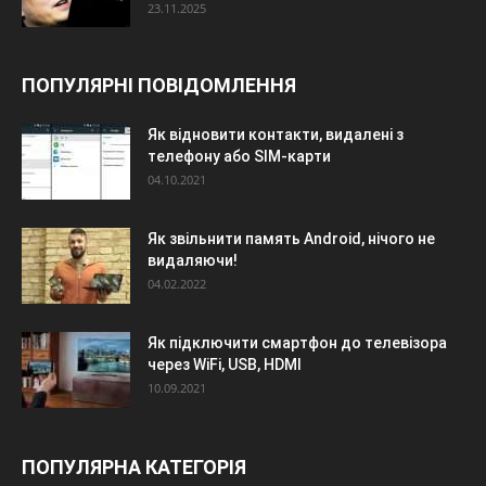
23.11.2025
ПОПУЛЯРНІ ПОВІДОМЛЕННЯ
Як відновити контакти, видалені з
телефону або SIM-карти
04.10.2021
Як звільнити память Android, нічого не
видаляючи!
04.02.2022
Як підключити смартфон до телевізора
через WiFi, USB, HDMI
10.09.2021
ПОПУЛЯРНА КАТЕГОРІЯ