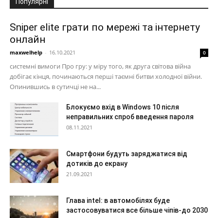
Популярні
Sniper elite грати по мережі та інтернету
онлайн
maxwelhelp
-
16.10.2021
0
системні вимоги Про гру: у міру того, як друга світова війна
добігає кінця, починаються перші таємні битви холодної війни.
Опинившись в сутичці не на...
Блокуємо вхід в Windows 10 після
неправильних спроб введення пароля
08.11.2021
Смартфони будуть заряджатися від
дотиків до екрану
21.09.2021
Глава intel: в автомобілях буде
застосовуватися все більше чіпів-до 2030