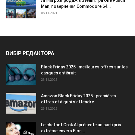
Літній розпродаж в Steam, гра One Punch
Man, повернення Commodore 64...
08.11.2021
ВИБІР РЕДАКТОРА
Black Friday 2025 : meilleures offres sur les
casques antibruit
23.11.2025
Amazon Black Friday 2025 : premières
offres et à quoi s’attendre
23.11.2025
Le chatbot Grok AI présente un parti pris
extrême envers Elon...