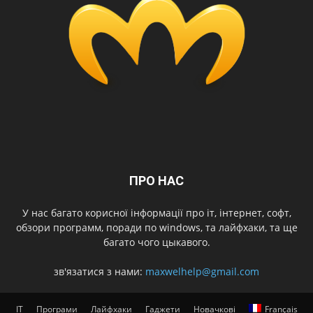
ПРО НАС
У нас багато корисної інформації про іт, інтернет, софт,
обзори программ, поради по windows, та лайфхаки, та ще
багато чого цыкавого.
зв'язатися з нами:
maxwelhelp@gmail.com
IT
Програми
Лайфхаки
Гаджети
Новачкові
Français