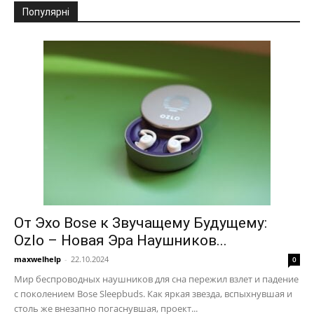
Популярні
От Эхо Bose к Звучащему Будущему:
Ozlo – Новая Эра Наушников...
maxwelhelp
-
22.10.2024
0
Мир беспроводных наушников для сна пережил взлет и падение
с поколением Bose Sleepbuds. Как яркая звезда, вспыхнувшая и
столь же внезапно погаснувшая, проект...