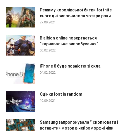
Режиму королівської битви fortnite
сьогодні виповнилося чотири роки
27.09.2021
В albion online повертається
“карнавальне випробування”
03.02.2022
iPhone 8 буде повністю зі скла
04.02.2022
Оцінки lost in random
10.09.2021
Samsung запропонувала ” скопіювати і
вставити» мозок в нейроморфні чіпи