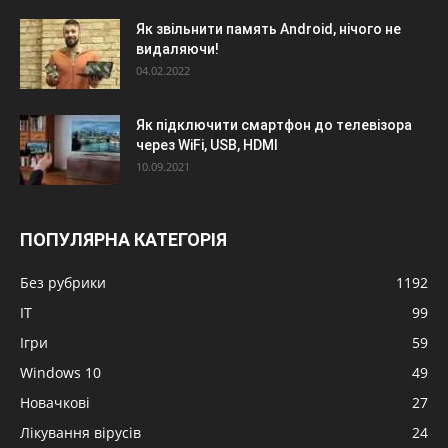
Як звільнити память Android, нічого не
видаляючи!
04.02.2022
Як підключити смартфон до телевізора
через WiFi, USB, HDMI
10.09.2021
ПОПУЛЯРНА КАТЕГОРІЯ
Без рубрики
1192
IT
99
Ігри
59
Windows 10
49
Новачкові
27
Лікування вірусів
24