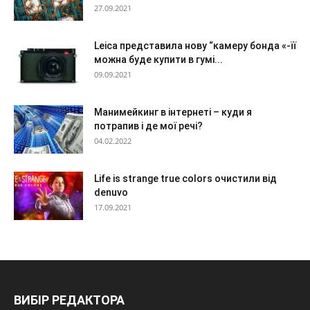
27.09.2021
Leica представила нову “камеру бонда «-її
можна буде купити в гумі...
09.09.2021
Манимейкинг в інтернеті – куди я
потрапив і де мої речі?
04.02.2022
Life is strange true colors очистили від
denuvo
17.09.2021
ВИБІР РЕДАКТОРА