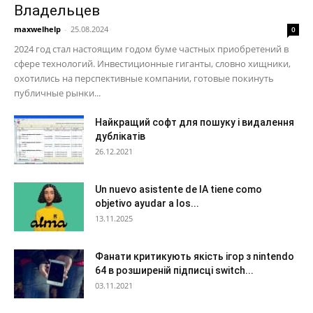
Владельцев
maxwelhelp
-
25.08.2024
0
2024 год стал настоящим годом буме частных приобретений в
сфере технологий. Инвестиционные гиганты, словно хищники,
охотились на перспективные компании, готовые покинуть
публичные рынки...
Найкращий софт для пошуку і видалення
дублікатів
26.12.2021
Un nuevo asistente de IA tiene como
objetivo ayudar a los...
13.11.2025
Фанати критикують якість ігор з nintendo
64 в розширеній підписці switch...
03.11.2021