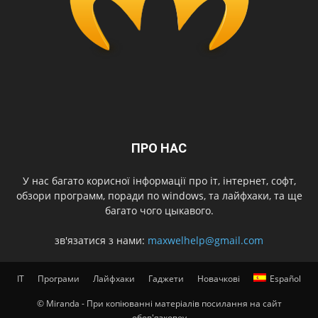
ПРО НАС
У нас багато корисної інформації про іт, інтернет, софт,
обзори программ, поради по windows, та лайфхаки, та ще
багато чого цыкавого.
зв'язатися з нами:
maxwelhelp@gmail.com
IT
Програми
Лайфхаки
Гаджети
Новачкові
Español
© Miranda - При копіюванні матеріалів посилання на сайт
обов'язковеv