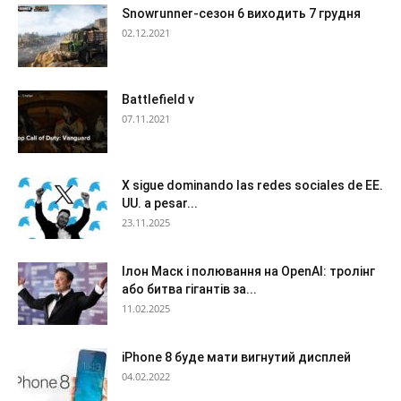
Snowrunner-сезон 6 виходить 7 грудня
02.12.2021
Battlefield v
07.11.2021
X sigue dominando las redes sociales de EE.
UU. a pesar...
23.11.2025
Ілон Маск і полювання на OpenAI: тролінг
або битва гігантів за...
11.02.2025
iPhone 8 буде мати вигнутий дисплей
04.02.2022