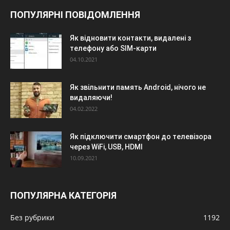
ПОПУЛЯРНІ ПОВІДОМЛЕННЯ
Як відновити контакти, видалені з
телефону або SIM-карти
04.10.2021
Як звільнити память Android, нічого не
видаляючи!
04.02.2022
Як підключити смартфон до телевізора
через WiFi, USB, HDMI
10.09.2021
ПОПУЛЯРНА КАТЕГОРІЯ
Без рубрики
1192