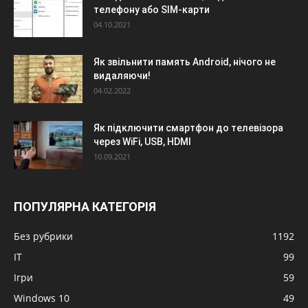
телефону або SIM-карти
04.10.2021
Як звільнити память Android, нічого не
видаляючи!
04.02.2022
Як підключити смартфон до телевізора
через WiFi, USB, HDMI
10.09.2021
ПОПУЛЯРНА КАТЕГОРІЯ
Без рубрики
1192
IT
99
Ігри
59
Windows 10
49