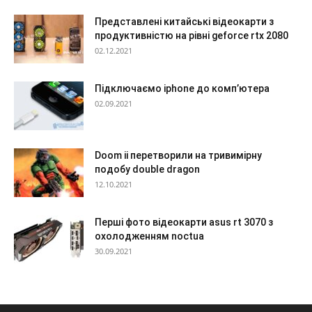
Представлені китайські відеокарти з
продуктивністю на рівні geforce rtx 2080
02.12.2021
Підключаємо iphone до комп’ютера
02.09.2021
Doom ii перетворили на тривимірну
подобу double dragon
12.10.2021
Перші фото відеокарти asus rt 3070 з
охолодженням noctua
30.09.2021