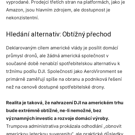
vyprodané. Prodejci třetích stran na platformách, jako je
Amazon, jsou hlavním zdrojem, ale dostupnost je
nekonzistentní.
Hledání alternativ: Obtížný přechod
Deklarovaným cílem americké vlády je posílit domácí
průmysl dronů, ale žádná americká společnost v
současné době nenabízí spotřebitelskou alternativu k
tržnímu podílu DJI. Společnosti jako AeroVironment se
primárně zaměřují spíše na obranu a podniková řešení
než na cenově dostupné spotřebitelské drony.
Realita je taková, že nahrazení DJI na americkém trhu
bude extrémně obtížné, ne-li nemožné, bez
významných investic a rozvoje domácí výroby.
Trumpova administrativa prokázala odhodlání „obnovit
americkou leteckou suverenitu“, ale praktické důsledky