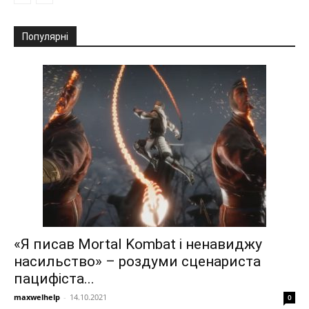
Популярні
«Я писав Mortal Kombat і ненавиджу
насильство» – роздуми сценариста
пацифіста...
maxwelhelp
-
14.10.2021
0