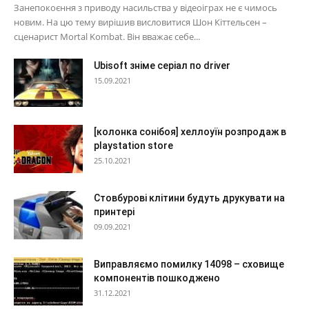
Занепокоєння з приводу насильства у відеоіграх не є чимось
новим. На цю тему вирішив висловитися Шон Кіттельсен –
сценарист Mortal Kombat. Він вважає себе...
Ubisoft зніме серіал по driver
15.09.2021
[колонка сонібоя] хеллоуїн розпродаж в
playstation store
25.10.2021
Стовбурові клітини будуть друкувати на
принтері
09.09.2021
Виправляємо помилку 14098 – сховище
компонентів пошкоджено
31.12.2021