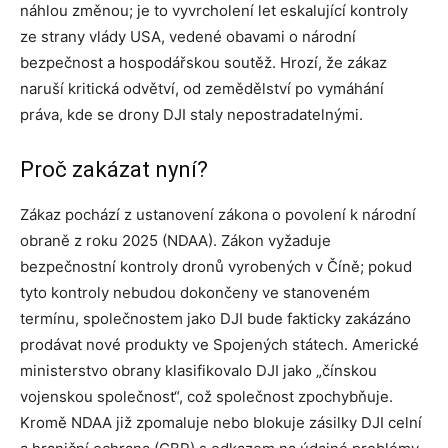
náhlou změnou; je to vyvrcholení let eskalující kontroly
ze strany vlády USA, vedené obavami o národní
bezpečnost a hospodářskou soutěž. Hrozí, že zákaz
naruší kritická odvětví, od zemědělství po vymáhání
práva, kde se drony DJI staly nepostradatelnými.
Proč zakázat nyní?
Zákaz pochází z ustanovení zákona o povolení k národní
obraně z roku 2025 (NDAA). Zákon vyžaduje
bezpečnostní kontroly dronů vyrobených v Číně; pokud
tyto kontroly nebudou dokončeny ve stanoveném
termínu, společnostem jako DJI bude fakticky zakázáno
prodávat nové produkty ve Spojených státech. Americké
ministerstvo obrany klasifikovalo DJI jako „čínskou
vojenskou společnost“, což společnost zpochybňuje.
Kromě NDAA již zpomaluje nebo blokuje zásilky DJI celní