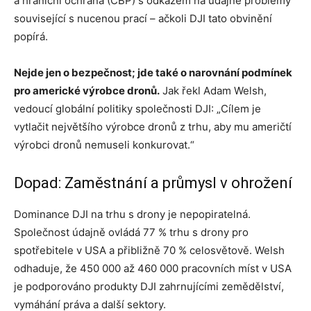
a hraniční ochrana (CBP) s odkazem na údajné problémy
související s nucenou prací – ačkoli DJI tato obvinění
popírá.
Nejde jen o bezpečnost; jde také o narovnání podmínek
pro americké výrobce dronů.
Jak řekl Adam Welsh,
vedoucí globální politiky společnosti DJI: „Cílem je
vytlačit největšího výrobce dronů z trhu, aby mu američtí
výrobci dronů nemuseli konkurovat.“
Dopad: Zaměstnání a průmysl v ohrožení
Dominance DJI na trhu s drony je nepopiratelná.
Společnost údajně ovládá 77 % trhu s drony pro
spotřebitele v USA a přibližně 70 % celosvětově. Welsh
odhaduje, že 450 000 až 460 000 pracovních míst v USA
je podporováno produkty DJI zahrnujícími zemědělství,
vymáhání práva a další sektory.