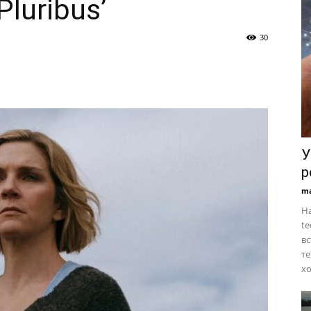
Pluribus’
30
У
р
ma
На
te
вс
те
хо