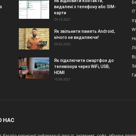
Як відновити контакти,
Б
s
видалені з телефону або SIM-
IT
карти
04.10.2021
Іг
W
Як звільнити память Android,
нічого не видаляючи!
Н
04.02.2022
Л
В
Як підключити смартфон до
З
телевізора через WiFi, USB,
HDMI
Г
10.09.2021
О НАС
с багато корисної інформації про іт, інтернет, софт, обзори про