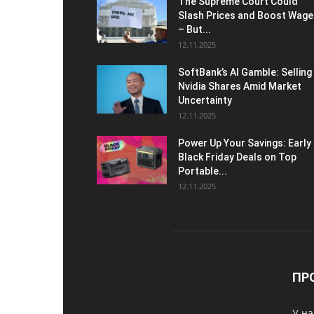
The Supreme Court Could
Slash Prices and Boost Wage
– But...
12.11.2025
SoftBank’s AI Gamble: Selling
Nvidia Shares Amid Market
Uncertainty
12.11.2025
Power Up Your Savings: Early
Black Friday Deals on Top
Portable...
12.11.2025
ПР
У на