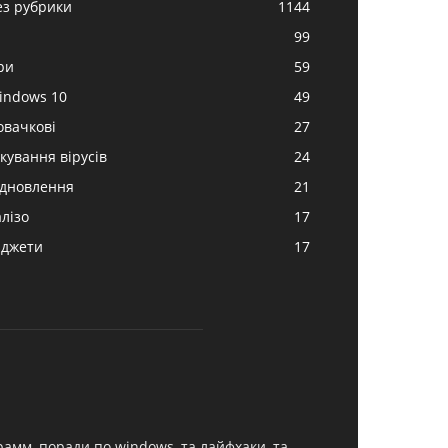
ез рубрики
1144
99
ри
59
indows 10
49
овачкові
27
ікування вірусів
24
ідновлення
21
алізо
17
аджети
17
грамм, поради по windows, та лайфхаки, та