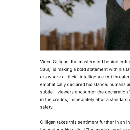
Vince Gilligan, the mastermind behind critic
Saul,” is making a bold statement with his lat
era where artificial intelligence (AI) threat
emphatically declared his stance: humans are 
subtle – viewers encounter the declaratio
in the credits, immediately after a standar
safety.
Gilligan takes this sentiment further in an 
technology. He calls it “the world’s most e