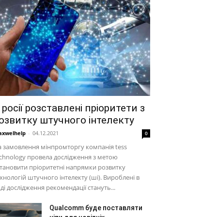
 росії розставлені пріоритети з
озвитку штучного інтелекту
xwelhelp
-
04.12.2021
0
 замовлення мінпромторгу компанія tess
chnology провела дослідження з метою
тановити пріоритетні напрямки розвитку
хнологій штучного інтелекту (ші). Вироблені в
ді дослідження рекомендації стануть...
Qualcomm буде поставляти