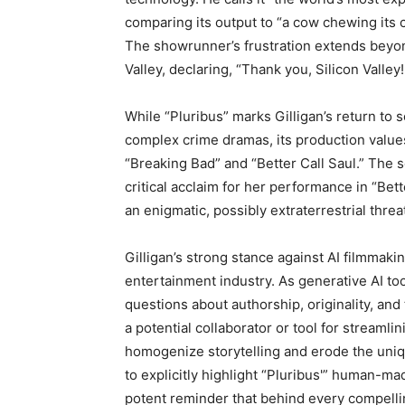
comparing its output to “a cow chewing its 
The showrunner’s frustration extends beyond
Valley, declaring, “Thank you, Silicon Valley
While “Pluribus” marks Gilligan’s return to s
complex crime dramas, its production values 
“Breaking Bad” and “Better Call Saul.” The
critical acclaim for her performance in “Bet
an enigmatic, possibly extraterrestrial threa
Gilligan’s strong stance against AI filmmak
entertainment industry. As generative AI to
questions about authorship, originality, and
a potential collaborator or tool for streamli
homogenize storytelling and erode the uniqu
to explicitly highlight “Pluribus'” human-m
potent reminder that behind every compelling