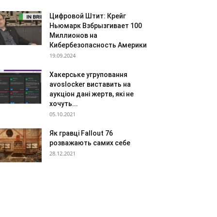
Цифровой Штит: Крейг
Ньюмарк Взбрызгивает 100
Миллионов на
Кибербезопасность Америки
19.09.2024
Хакерське угруповання
avoslocker виставить на
аукціон дані жертв, які не
хочуть...
05.10.2021
Як гравці Fallout 76
розважають самих себе
28.12.2021