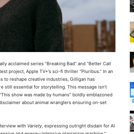
ally acclaimed series “Breaking Bad” and “Better Call
est project, Apple TV+’s sci-fi thriller “Pluribus.” In an
ens to reshape creative industries, Gilligan has
still essential for storytelling. This message isn’t
n “This show was made by humans” boldly emblazoned
d disclaimer about animal wranglers ensuring on-set
interview with
Variety
, expressing outright disdain for AI
xpensive and energy-intensive plagiarism machine,”