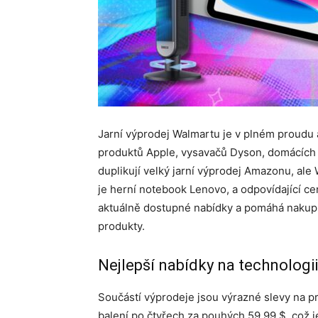
Jarní výprodej Walmartu je v plném proudu a
produktů Apple, vysavačů Dyson, domácích 
duplikují velký jarní výprodej Amazonu, ale 
je herní notebook Lenovo, a odpovídající ce
aktuálně dostupné nabídky a pomáhá nakupuj
produkty.
Nejlepší nabídky na technologii
Součástí výprodeje jsou výrazné slevy na pr
balení po čtyřech za pouhých 59,99 $, což j