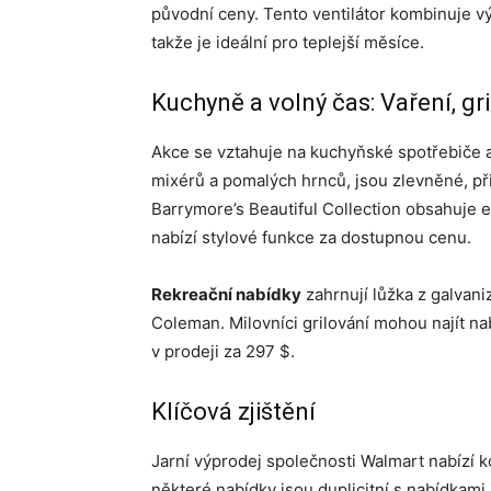
původní ceny. Tento ventilátor kombinuje 
takže je ideální pro teplejší měsíce.
Kuchyně a volný čas: Vaření, gri
Akce se vztahuje na kuchyňské spotřebiče a
mixérů a pomalých hrnců, jsou zlevněné, př
Barrymore’s Beautiful Collection obsahuje e
nabízí stylové funkce za dostupnou cenu.
Rekreační nabídky
zahrnují lůžka z galvani
Coleman. Milovníci grilování mohou najít na
v prodeji za 297 $.
Klíčová zjištění
Jarní výprodej společnosti Walmart nabízí 
některé nabídky jsou duplicitní s nabídkami 