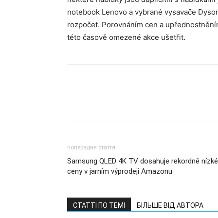
notebook Lenovo a vybrané vysavače Dyson, st
rozpočet. Porovnáním cen a upřednostněním
této časově omezené akce ušetřit.
попередня стаття
Samsung QLED 4K TV dosahuje rekordně nízké
ceny v jarním výprodeji Amazonu
СТАТТІ ПО ТЕМІ
БІЛЬШЕ ВІД АВТОРА