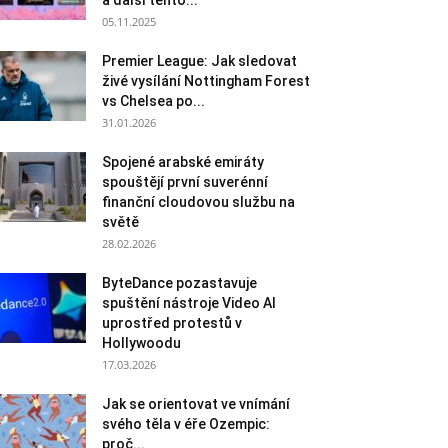
a další tento...
05.11.2025
Premier League: Jak sledovat
živé vysílání Nottingham Forest
vs Chelsea po...
31.01.2026
Spojené arabské emiráty
spouštějí první suverénní
finanční cloudovou službu na
světě
28.02.2026
ByteDance pozastavuje
spuštění nástroje Video AI
uprostřed protestů v
Hollywoodu
17.03.2026
Jak se orientovat ve vnímání
svého těla v éře Ozempic:
proč...