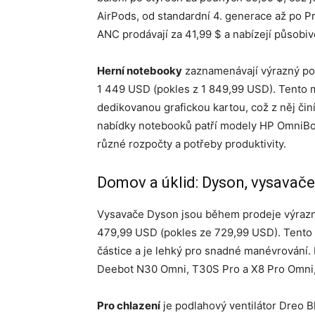
AirPods, od standardní 4. generace až po P
ANC prodávají za 41,99 $ a nabízejí působi
Herní notebooky
zaznamenávají výrazný pok
1 449 USD (pokles z 1 849,99 USD). Tento
dedikovanou grafickou kartou, což z něj čin
nabídky notebooků patří modely HP OmniBoo
různé rozpočty a potřeby produktivity.
Domov a úklid: Dyson, vysavače
Vysavače Dyson jsou během prodeje výrazně
479,99 USD (pokles ze 729,99 USD). Tento 
částice a je lehký pro snadné manévrování.
Deebot N30 Omni, T30S Pro a X8 Pro Omni, 
Pro chlazení
je podlahový ventilátor Dreo Bl