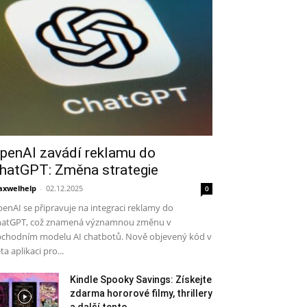
penAI zavádí reklamu do
hatGPT: Změna strategie
xwelhelp
-
02.12.2025
0
enAI se připravuje na integraci reklamy do
atGPT, což znamená významnou změnu v
chodním modelu AI chatbotů. Nově objevený kód v
ta aplikaci pro...
Kindle Spooky Savings: Získejte
zdarma hororové filmy, thrillery