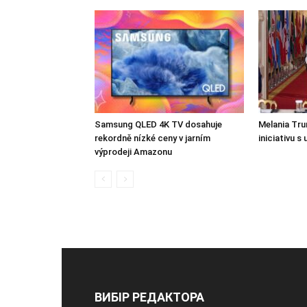
Samsung QLED 4K TV dosahuje
Melania Tru
rekordně nízké ceny v jarním
iniciativu 
výprodeji Amazonu
ВИБІР РЕДАКТОРА