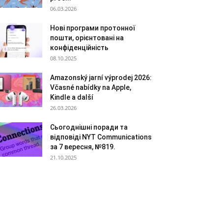
06.03.2026
Нові програми протонної
пошти, орієнтовані на
конфіденційність
08.10.2025
Amazonský jarní výprodej 2026:
Včasné nabídky na Apple,
Kindle a další
26.03.2026
Сьогоднішні поради та
відповіді NYT Communications
за 7 вересня, №819.
21.10.2025