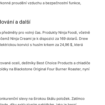
výkonné proudění vzduchu a bezpečnostní funkce,
lování a další
 předměty pro volný čas. Produkty Ninja Foodi, včetně
ičemž Ninja Creami je k dispozici za 169 dolarů. Drew
lektrickou konvici s husím krkem za 24,96 $, která
zované oceli, deštníky Best Choice Products a chladiče
bídky na Blackstone Original Four Burner Roaster, nyní
konkurenční slevy na širokou škálu položek. Zatímco
jinde, díky exkluzivním nabídkám, jako je herní