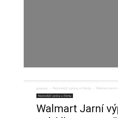
додому
Nejnovější zprávy a články
Walmart Jarní 
Nejnovější zprávy a články
Walmart Jarní vý