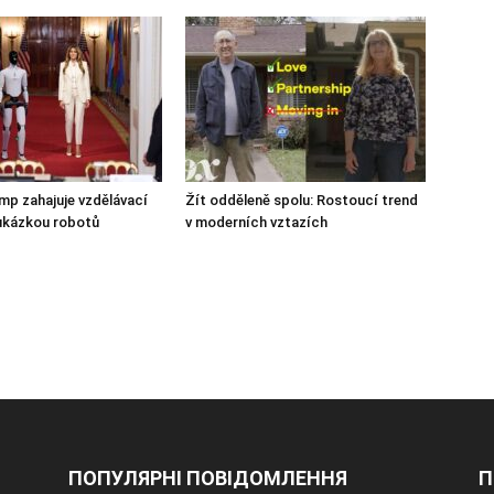
mp zahajuje vzdělávací
Žít odděleně spolu: Rostoucí trend
s ukázkou robotů
v moderních vztazích
ПОПУЛЯРНІ ПОВІДОМЛЕННЯ
П