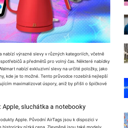
 nabízí výrazné slevy v různých kategoriích, včetně
spotřebičů a předmětů pro volný čas. Některé nabídky
Walmart nabízí exkluzivní slevy na určité položky, jako
ny, kde je to možné. Tento průvodce rozebírá nejlepší
ícím maximalizovat úspory, aniž by přišli o špičkové
: Apple, sluchátka a notebooky
odukty Apple. Původní AirTags jsou k dispozici v
e historicky nízká cena. Zlevněné jsou také modely