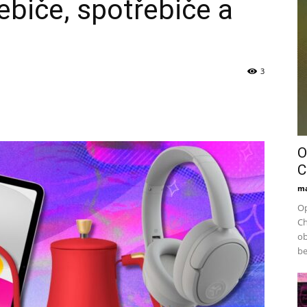
ebiče, spotřebiče a
3
O
C
ma
Op
Ch
ob
be