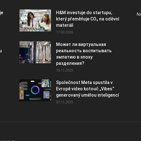
je
H&M investuje do startupu,
Ne
který přeměňuje CO₂ na oděvní
materiál
17.03.2026
Может ли виртуальная
u
реальность воспитывать
эмпатию в эпоху
разделения?
10.11.2025
Společnost Meta spustila v
Evropě video kotouč „Vibes“
generovaný umělou inteligencí
07.11.2025