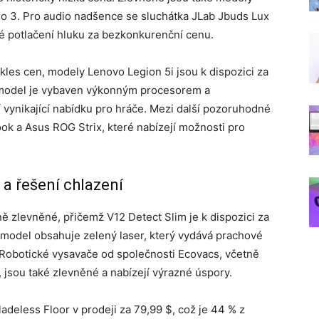
ro 3. Pro audio nadšence se sluchátka JLab Jbuds Lux
vé potlačení hluku za bezkonkurenční cenu.
les cen, modely Lenovo Legion 5i jsou k dispozici za
 model je vybaven výkonným procesorem a
í vynikající nabídku pro hráče. Mezi další pozoruhodné
k a Asus ROG Strix, které nabízejí možnosti pro
 a řešení chlazení
 zlevněné, přičemž V12 Detect Slim je k dispozici za
model obsahuje zelený laser, který vydává prachové
 Robotické vysavače od společnosti Ecovacs, včetně
jsou také zlevněné a nabízejí výrazné úspory.
adeless Floor v prodeji za 79,99 $, což je 44 % z