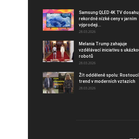
Samsung QLED 4K TV dosahu
rekordně nízké ceny v jarním
výprodeji...
28.03.2026
Melania Trump zahajuje
vzdělávací iniciativu s ukázko
robotů
28.03.2026
Žít odděleně spolu: Rostoucí
trend v moderních vztazích
28.03.2026