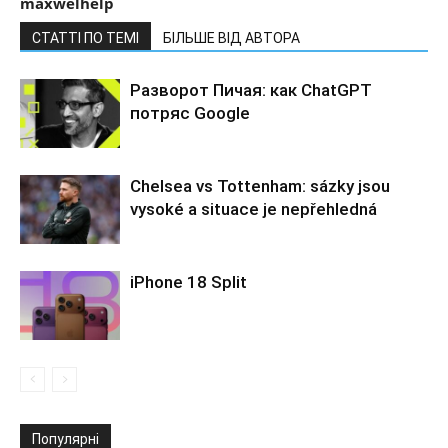
maxwelhelp
СТАТТІ ПО ТЕМІ
БІЛЬШЕ ВІД АВТОРА
Разворот Пичая: как ChatGPT
потряс Google
Chelsea vs Tottenham: sázky jsou
vysoké a situace je nepřehledná
iPhone 18 Split
Популярні