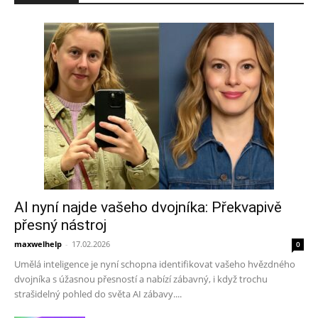
AI nyní najde vašeho dvojníka: Překvapivě
přesný nástroj
maxwelhelp
-
17.02.2026
0
Umělá inteligence je nyní schopna identifikovat vašeho hvězdného
dvojníka s úžasnou přesností a nabízí zábavný, i když trochu
strašidelný pohled do světa AI zábavy....