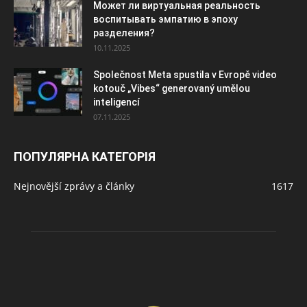
Может ли виртуальная реальность
воспитывать эмпатию в эпоху
разделения?
10.11.2025
Společnost Meta spustila v Evropě video
kotouč „Vibes“ generovaný umělou
inteligencí
07.11.2025
ПОПУЛЯРНА КАТЕГОРІЯ
Nejnovější zprávy a články
1617