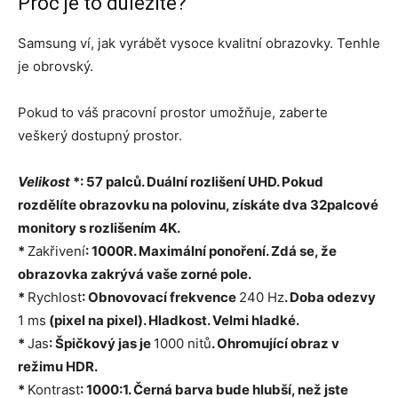
Proč je to důležité?
Samsung ví, jak vyrábět vysoce kvalitní obrazovky. Tenhle
je obrovský.
Pokud to váš pracovní prostor umožňuje, zaberte
veškerý dostupný prostor.
Velikost
*: 57 palců. Duální rozlišení UHD. Pokud
rozdělíte obrazovku na polovinu, získáte dva 32palcové
monitory s rozlišením 4K.
*
Zakřivení
: 1000R. Maximální ponoření. Zdá se, že
obrazovka zakrývá vaše zorné pole.
*
Rychlost
: Obnovovací frekvence
240 Hz
. Doba odezvy
1 ms
(pixel na pixel). Hladkost. Velmi hladké.
*
Jas
: Špičkový jas je
1000 nitů
. Ohromující obraz v
režimu HDR.
*
Kontrast
: 1000:1. Černá barva bude hlubší, než jste