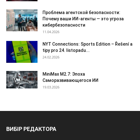
Проблема агентской безопасности:
Почему ваши ИИ-агенты — это угроза
кибербезопасности
11.04.2026
NYT Connections: Sports Edition – Řešení a
tipy pro 24. listopadu...
24.02.2026
MiniMax M2.7: Эпоха
Саморазвивающегося ИИ
19.03.2026
ВИБІР РЕДАКТОРА