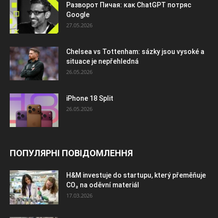
Разворот Пичая: как ChatGPT потряс
Google
27.05.2026
Chelsea vs Tottenham: sázky jsou vysoké a
situace je nepřehledná
26.05.2026
iPhone 18 Split
26.05.2026
ПОПУЛЯРНІ ПОВІДОМЛЕННЯ
H&M investuje do startupu, který přeměňuje
CO₂ na oděvní materiál
17.03.2026