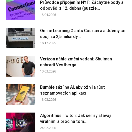
Průvodce připojením NYT: Záchytné body a
odpovědi z 12. dubna (puzzle...
13.04.2026
Online Learning Giants Coursera a Udemy se
spojí za 2,5 miliardy...
18.12.2025
Verizon náhle změní vedení: Shulman
nahradí Vestberga
13.03.2026
Bumble sází na AI, aby oživila růst
seznamovacích aplikací
13.03.2026
Algoritmus Twitch: Jak se hry stávají
virálními a proč na tom...
24.02.2026