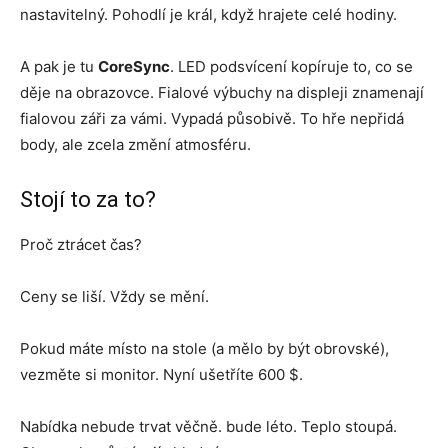
nastavitelný. Pohodlí je král, když hrajete celé hodiny.
A pak je tu
CoreSync
. LED podsvícení kopíruje to, co se
děje na obrazovce. Fialové výbuchy na displeji znamenají
fialovou záři za vámi. Vypadá působivě. To hře nepřidá
body, ale zcela změní atmosféru.
Stojí to za to?
Proč ztrácet čas?
Ceny se liší. Vždy se mění.
Pokud máte místo na stole (a mělo by být obrovské),
vezměte si monitor. Nyní ušetříte 600 $.
Nabídka nebude trvat věčně. bude léto. Teplo stoupá.