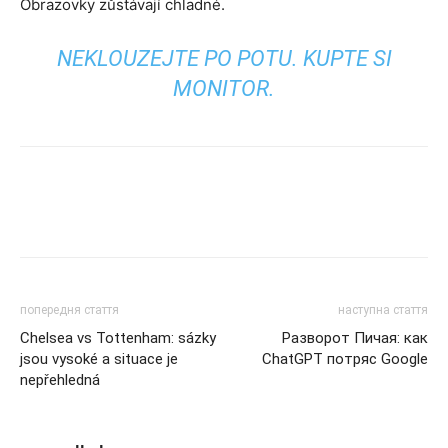
Obrazovky zůstávají chladné.
NEKLOUZEJTE PO POTU. KUPTE SI
MONITOR.
попередня стаття
наступна стаття
Chelsea vs Tottenham: sázky
Разворот Пичая: как
jsou vysoké a situace je
ChatGPT потряс Google
nepřehledná