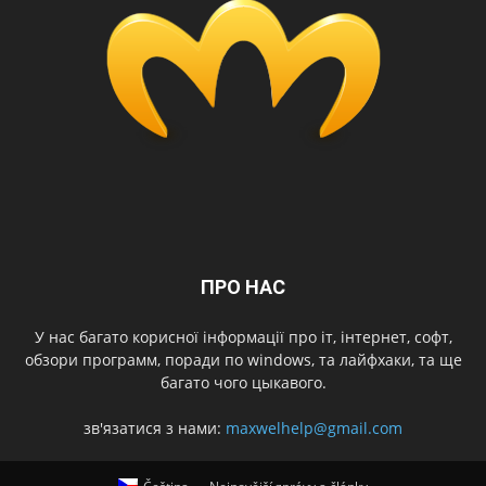
ПРО НАС
У нас багато корисної інформації про іт, інтернет, софт,
обзори программ, поради по windows, та лайфхаки, та ще
багато чого цыкавого.
зв'язатися з нами:
maxwelhelp@gmail.com