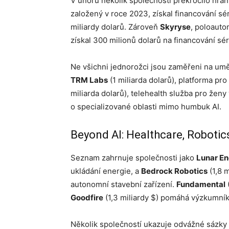
V únoru několik společností překročilo hrani
založený v roce 2023, získal financování sé
miliardy dolarů. Zároveň
Skyryse
, poloauto
získal 300 milionů dolarů na financování séri
Ne všichni jednorožci jsou zaměřeni na uměl
TRM Labs
(1 miliarda dolarů), platforma p
miliarda dolarů), telehealth služba pro žen
o specializované oblasti mimo humbuk AI.
Beyond AI: Healthcare, Robotic
Seznam zahrnuje společnosti jako
Lunar E
ukládání energie, a
Bedrock Robotics
(1,8 m
autonomní stavební zařízení.
Fundamental
(
Goodfire
(1,3 miliardy $) pomáhá výzkumní
Několik společností ukazuje odvážné sázky