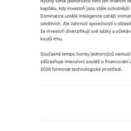
Rychlý vznik jednorožců není jen finanční
kapitálu, kdy investoři jsou stále ochotnějš
Dominance umělé inteligence odráží vníman
odvětvích. Ale zahrnutí společností v oblas
že investoři diverzifikují své sázky a očekáv
koutů trhu.
Současné tempo tvorby jednorožců nemusí b
zdůrazňuje intenzivní soutěž o financování 
2026 formovat technologické prostředí.