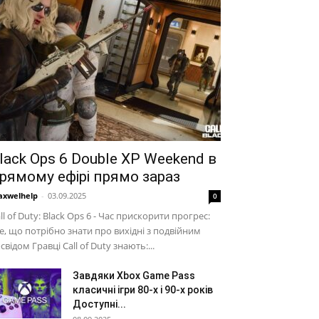
lack Ops 6 Double XP Weekend в
рямому ефірі прямо зараз
xwelhelp
-
03.09.2025
0
ll of Duty: Black Ops 6 - Час прискорити прогрес:
е, що потрібно знати про вихідні з подвійним
свідом Гравці Call of Duty знають:...
Завдяки Xbox Game Pass
класичні ігри 80-х і 90-х років
Доступні...