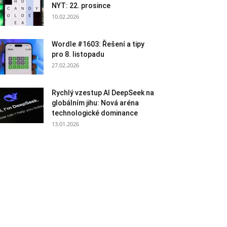
NYT: 22. prosince
10.02.2026
Wordle #1603: Řešení a tipy
pro 8. listopadu
27.02.2026
Rychlý vzestup AI DeepSeek na
globálním jihu: Nová aréna
technologické dominance
13.01.2026