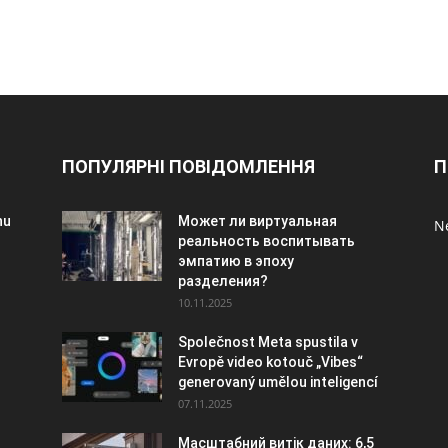
ПОПУЛЯРНІ ПОВІДОМЛЕННЯ
П
nu
Может ли виртуальная
Ne
реальность воспитывать
эмпатию в эпоху
разделения?
10.11.2025
Společnost Meta spustila v
Evropě video kotouč „Vibes“
generovaný umělou inteligencí
07.11.2025
Масштабний витік даних: 6,5