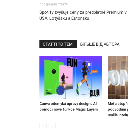
попередня стаття
Spotify zvyšuje ceny za předplatné Premium v
USA, Lotyšsku a Estonsku
СТАТТІ ПО ТЕМІ
БІЛЬШЕ ВІД АВТОРА
Canva odemyká úpravy designu AI
Meta stupňuj
pomocí nové funkce Magic Layers
podvodům p
umělé inteli