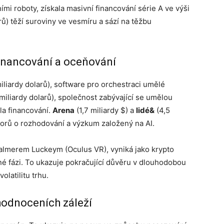
mi roboty, získala masivní financování série A ve výši
rů) těží suroviny ve vesmíru a sází na těžbu
financování a oceňování
iliardy dolarů), software pro orchestraci umělé
 miliardy dolarů), společnost zabývající se umělou
la financování.
Arena
(1,7 miliardy $) a
lidé&
(4,5
storů o rozhodování a výzkum založený na AI.
Palmerem Luckeym (Oculus VR), vyniká jako krypto
ané fázi. To ukazuje pokračující důvěru v dlouhodobou
olatilitu trhu.
hodnoceních záleží