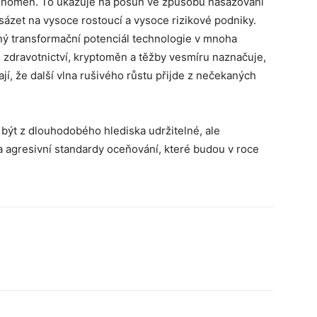
 fenomén. To ukazuje na posun ve způsobu nasazování
í sázet na vysoce rostoucí a vysoce rizikové podniky.
ý transformační potenciál technologie v mnoha
ti zdravotnictví, kryptoměn a těžby vesmíru naznačuje,
ají, že další vlna rušivého růstu přijde z nečekaných
ýt z dlouhodobého hlediska udržitelné, ale
a agresivní standardy oceňování, které budou v roce