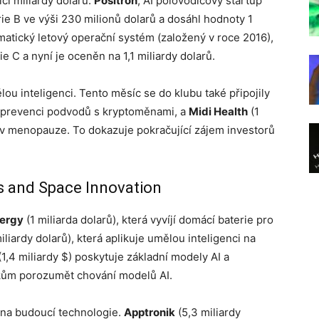
ci miliardy dolarů.
Positron
, AI polovodičový startup
rie B ve výši 230 milionů dolarů a dosáhl hodnoty 1
matický letový operační systém (založený v roce 2016),
e C a nyní je oceněn na 1,1 miliardy dolarů.
ou inteligenci. Tento měsíc se do klubu také připojily
ro prevenci podvodů s kryptoměnami, a
Midi Health
(1
y v menopauze. To dokazuje pokračující zájem investorů
s and Space Innovation
nergy
(1 miliarda dolarů), která vyvíjí domácí baterie pro
iliardy dolarů), která aplikuje umělou inteligenci na
1,4 miliardy $) poskytuje základní modely AI a
kům porozumět chování modelů AI.
 na budoucí technologie.
Apptronik
(5,3 miliardy