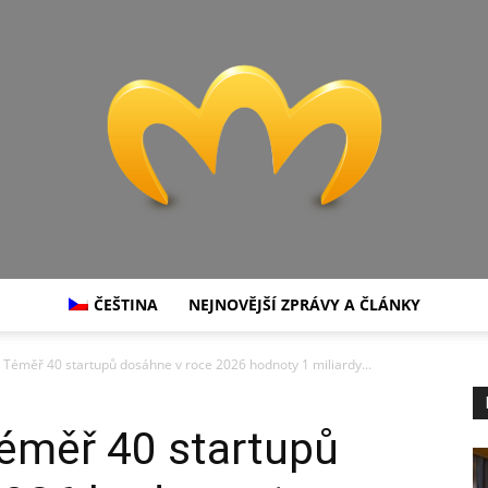
ČEŠTINA
NEJNOVĚJŠÍ ZPRÁVY A ČLÁNKY
Miranda
Téměř 40 startupů dosáhne v roce 2026 hodnoty 1 miliardy...
éměř 40 startupů