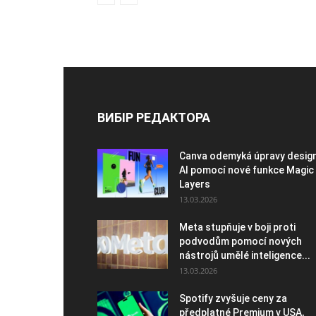
ВИБІР РЕДАКТОРА
Canva odemyká úpravy desig
AI pomocí nové funkce Magic
Layers
13.03.2026
Meta stupňuje v boji proti
podvodům pomocí nových
nástrojů umělé inteligence...
13.03.2026
Spotify zvyšuje ceny za
předplatné Premium v USA,