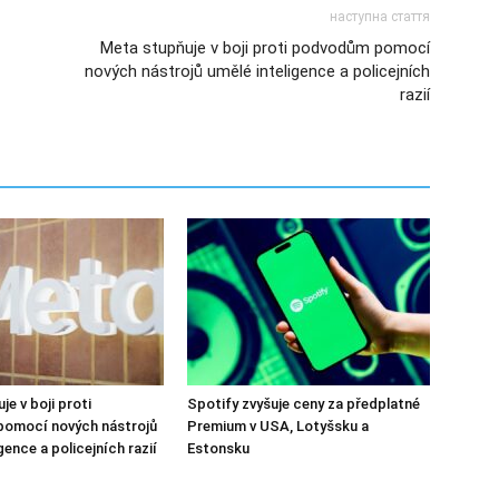
наступна стаття
Meta stupňuje v boji proti podvodům pomocí
nových nástrojů umělé inteligence a policejních
razií
e v boji proti
Spotify zvyšuje ceny za předplatné
omocí nových nástrojů
Premium v USA, Lotyšsku a
gence a policejních razií
Estonsku