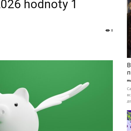
2026 hodnoty 1
8
B
п
ma
Ca
вс
до