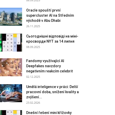
08.09.2025
Oracle spouští první
supercluster AI na Středním
východě v Abu Dhabi
26.11.2025
Сьогоднішні відповіді на міні-
кросворди NYT за 14 липня
08.09.2025
Fandomy využívající AI
Deepfakes navzdory
negativním reakcím celebrit
02.12.2025
Umělá inteligence v práci: Delší
pracovní doba, snížení kvality a
zvýšení...
23.02.2026
Dnešní řešení mini křížovky