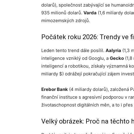
dolarů), společnost zabývající se humanoidní
935 milionů dolarů.
Varda
(1,6 miliardy dola
mimozemských zdrojů.
Počátek roku 2026: Trendy ve 
Leden tento trend dále posílil.
Aalyria
(1,3 m
inteligence vzniklý od Googlu, a
Gecko
(1,8
inteligencí a robotikou, získaly významná ko
miliardy $) odrážejí pokračující zájem inve
Erebor Bank
(4 miliardy dolarů), založená 
finanční instituce s agresivní podporou v r
životaschopnost digitálních měn, a to i přes v
Velký obrázek: Proč na těchto 