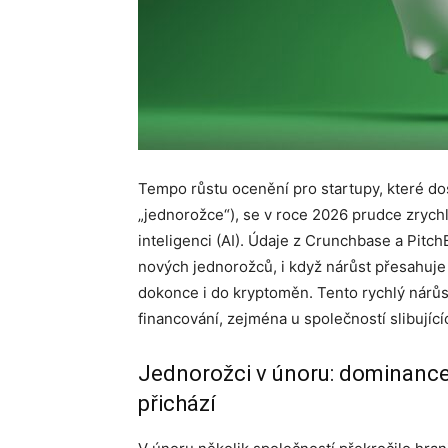
Tempo růstu ocenění pro startupy, které dosa
„jednorožce“), se v roce 2026 prudce zrychl
inteligenci (AI). Údaje z Crunchbase a Pitch
nových jednorožců, i když nárůst přesahuje
dokonce i do kryptoměn. Tento rychlý nárůst
financování, zejména u společností slibujíc
Jednorožci v únoru: dominance 
přichází