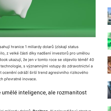
hují hranice 1 miliardy dolarů (získají status
ilo, z velké části díky nadšení investorů pro umělou
Book ukazují, že jen v tomto roce se objevilo téměř 40
 technologie, s významnými vstupy do zdravotnictví a
 ocenění odráží širší trend agresivního rizikového
ích převratné inovace.
umělé inteligence, ale rozmanitost