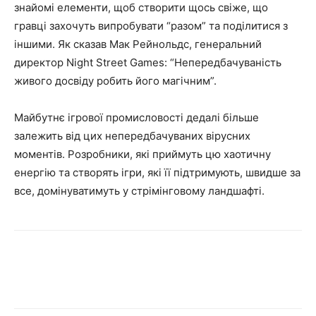
знайомі елементи, щоб створити щось свіже, що
гравці захочуть випробувати “разом” та поділитися з
іншими. Як сказав Мак Рейнольдс, генеральний
директор Night Street Games: “Непередбачуваність
живого досвіду робить його магічним”.
Майбутнє ігрової промисловості дедалі більше
залежить від цих непередбачуваних вірусних
моментів. Розробники, які приймуть цю хаотичну
енергію та створять ігри, які її підтримують, швидше за
все, домінуватимуть у стрімінговому ландшафті.