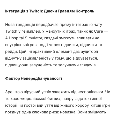
Інтеграція з Twitch: Даючи Гравцям Контроль
Нова тенденція передбачає пряму інтеграцію чату
Twitch у геймплей. У майбутніх іграх, таких як Cure —
A Hospital Simulator, глядачі зможуть впливати на
внутрішньоігрові події через підписки, підписки та
рейди. Цей інтерактивний елемент дає аудиторії
відчутну зацікавленість у тому, що відбувається,
підвищуючи залученість та залучаючи глядачів.
Фактор Непередбачуваності
Зрештою вірусний успіх залежить від несподіванки. Чи
то хаос «королівської битви», напруга детективної
історії чи гострі відчуття від живого хорору, хітові ігри
поєднує одна ключова риса: новизна. Вони змішують