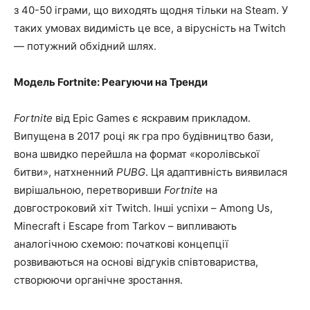
з 40-50 іграми, що виходять щодня тільки на Steam. У
таких умовах видимість це все, а вірусність на Twitch
— потужний обхідний шлях.
Модель Fortnite: Реагуючи на Тренди
Fortnite
від Epic Games є яскравим прикладом.
Випущена в 2017 році як гра про будівництво бази,
вона швидко перейшла на формат «королівської
битви», натхненний
PUBG
. Ця адаптивність виявилася
вирішальною, перетворивши
Fortnite
на
довгостроковий хіт Twitch. Інші успіхи – Among Us,
Minecraft і Escape from Tarkov – випливають
аналогічною схемою: початкові концепції
розвиваються на основі відгуків співтовариства,
створюючи органічне зростання.