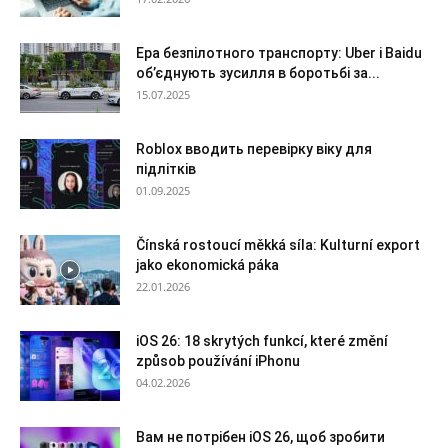
Ера безпілотного транспорту: Uber і Baidu
об’єднують зусилля в боротьбі за...
15.07.2025
Roblox вводить перевірку віку для
підлітків
01.09.2025
Čínská rostoucí měkká síla: Kulturní export
jako ekonomická páka
22.01.2026
iOS 26: 18 skrytých funkcí, které změní
způsob používání iPhonu
04.02.2026
Вам не потрібен iOS 26, щоб зробити