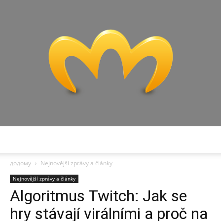
Miranda
додому
Nejnovější zprávy a články
Nejnovější zprávy a články
Algoritmus Twitch: Jak se
hry stávají virálními a proč na