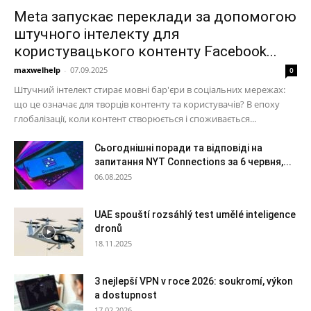
Meta запускає переклади за допомогою
штучного інтелекту для
користувацького контенту Facebook...
maxwelhelp
-
07.09.2025
0
Штучний інтелект стирає мовні бар'єри в соціальних мережах:
що це означає для творців контенту та користувачів? В епоху
глобалізації, коли контент створюється і споживається...
Сьогоднішні поради та відповіді на
запитання NYT Connections за 6 червня,...
06.08.2025
UAE spouští rozsáhlý test umělé inteligence
dronů
18.11.2025
3 nejlepší VPN v roce 2026: soukromí, výkon
a dostupnost
17.02.2026