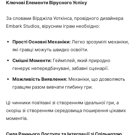
Ключові Елементи Вірусного Успіху
За словами Вірджіла Уоткінса, провідного дизайнера
Embark Studios, вірусним іграм необхідно:
Прості Основні Механіки:
Легко зрозумілі механіки,
які гравці можуть швидко освоїти.
Смішні Моменти:
Геймплей, який природно
генерує непередбачувані, забавні сценарії.
Можливість Виявлення:
Механіки, що дозволяють
гравцям разом вивчати глибину гри.
Ці чинники пов’язані зі створенням ідеальної гри, а
скоріш зі створенням середовища поширення цікавих
моментів.
Сила Раннього Доступу та Інтеграції зі Спільнотою