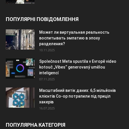
ПОПУЛЯРНІ ПОВІДОМЛЕННЯ
Может ли виртуальная реальность
воспитывать эмпатию в эпоху
разделения?
10.11.2025
Společnost Meta spustila v Evropě video
kotouč „Vibes“ generovaný umělou
inteligencí
07.11.2025
Масштабний витік даних: 6,5 мільйонів
клієнтів Co-op потрапили під приціл
хакерів
16.07.2025
ПОПУЛЯРНА КАТЕГОРІЯ