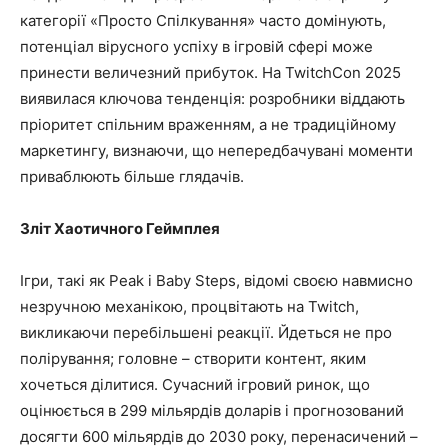
категорії «Просто Спілкування» часто домінують,
потенціал вірусного успіху в ігровій сфері може
принести величезний прибуток. На TwitchCon 2025
виявилася ключова тенденція: розробники віддають
пріоритет спільним враженням, а не традиційному
маркетингу, визнаючи, що непередбачувані моменти
приваблюють більше глядачів.
Зліт Хаотичного Геймплея
Ігри, такі як Peak і Baby Steps, відомі своєю навмисно
незручною механікою, процвітають на Twitch,
викликаючи перебільшені реакції. Йдеться не про
полірування; головне – створити контент, яким
хочеться ділитися. Сучасний ігровий ринок, що
оцінюється в 299 мільярдів доларів і прогнозований
досягти 600 мільярдів до 2030 року, перенасичений –