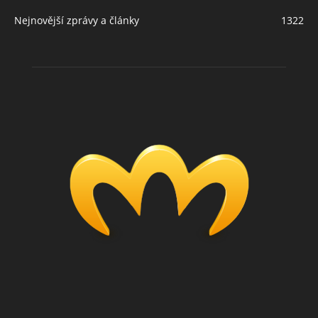
Nejnovější zprávy a články
1322