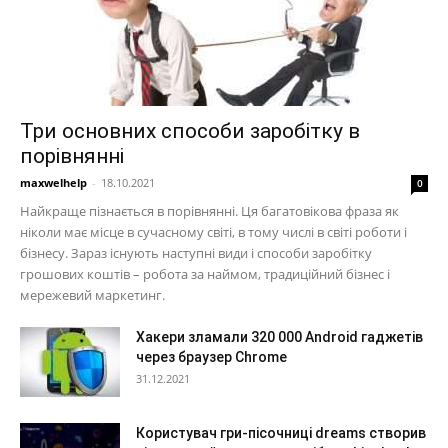
Три основних способи заробітку в
порівнянні
maxwelhelp
-
18.10.2021
0
Найкраще пізнається в порівнянні. Ця багатовікова фраза як
ніколи має місце в сучасному світі, в тому числі в світі роботи і
бізнесу. Зараз існують наступні види і способи заробітку
грошових коштів – робота за наймом, традиційний бізнес і
мережевий маркетинг.
Хакери зламали 320 000 Android гаджетів
через браузер Chrome
31.12.2021
Користувач гри-пісочниці dreams створив