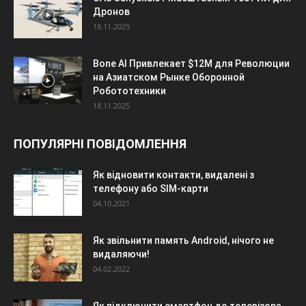
Дронов
18.11.2025
Bone AI Привлекает $12М для Революции
на Азиатском Рынке Оборонной
Робототехники
18.11.2025
ПОПУЛЯРНІ ПОВІДОМЛЕННЯ
Як відновити контакти, видалені з
телефону або SIM-карти
04.10.2021
Як звільнити память Android, нічого не
видаляючи!
04.02.2022
Як підключити смартфон до телевізора