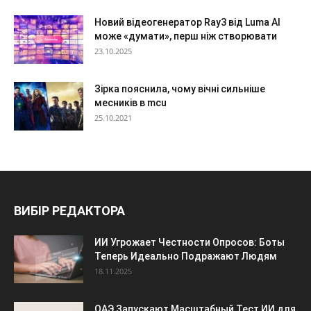
Новий відеогенератор Ray3 від Luma AI
може «думати», перш ніж створювати
23.10.2025
Зірка пояснила, чому вічні сильніше
месників в mcu
25.10.2021
ВИБІР РЕДАКТОРА
ИИ Угрожает Честности Опросов: Боты
Теперь Идеально Подражают Людям
18.11.2025
ОАЭ Запускают Масштабный Тест ИИ для