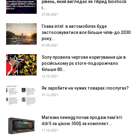
рівень, який виглядає як гібрид bioshock
і...
27.09.2021
Глава intel: в автомобілях буде
застосовуватися все більше чіпів-до 2030
року...
07.09.2021
Sony провела чергове коригування цін в
російському ps store-подорожчало
більше 80...
12.10.2021
Як заробити на чужих товарах і послугах?
31.12.2021
Магазин newegg почав продаж пам’яті
ddr5 за ціною 350$ за комплект...
11.10.2021