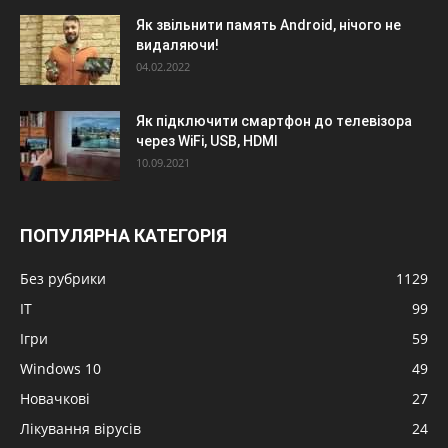
Як звільнити память Android, нічого не
видаляючи!
04.02.2022
Як підключити смартфон до телевізора
через WiFi, USB, HDMI
10.09.2021
ПОПУЛЯРНА КАТЕГОРІЯ
Без рубрики
1129
IT
99
Ігри
59
Windows 10
49
Новачкові
27
Лікування вірусів
24