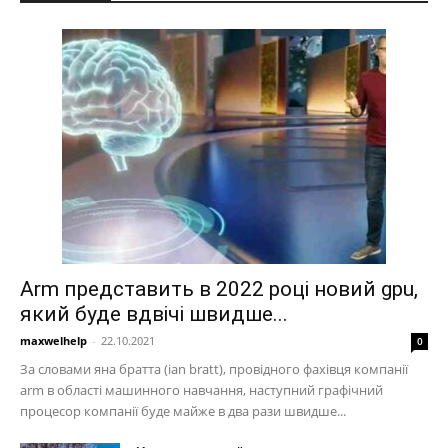
Arm представить в 2022 році новий gpu,
який буде вдвічі швидше...
maxwelhelp
-
22.10.2021
0
За словами яна братта (ian bratt), провідного фахівця компанії
arm в області машинного навчання, наступний графічний
процесор компанії буде майже в два рази швидше...