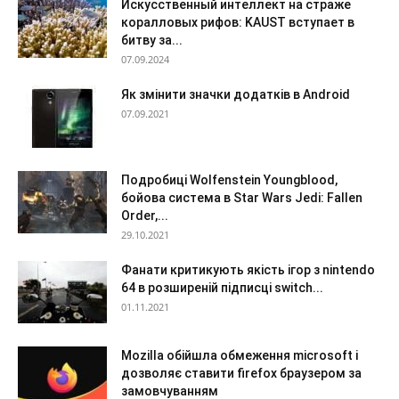
Искусственный интеллект на страже
коралловых рифов: KAUST вступает в
битву за...
07.09.2024
Як змінити значки додатків в Android
07.09.2021
Подробиці Wolfenstein Youngblood,
бойова система в Star Wars Jedi: Fallen
Order,...
29.10.2021
Фанати критикують якість ігор з nintendo
64 в розширеній підписці switch...
01.11.2021
Mozilla обійшла обмеження microsoft і
дозволяє ставити firefox браузером за
замовчуванням