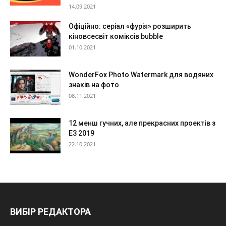
14.09.2021
Офіційно: серіал «фурія» розширить
кіновсесвіт коміксів bubble
01.10.2021
WonderFox Photo Watermark для водяних
знаків на фото
08.11.2021
12 менш гучних, але прекрасних проектів з
Е3 2019
22.10.2021
ВИБІР РЕДАКТОРА