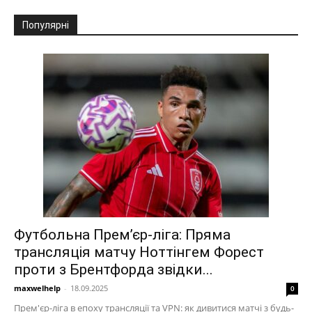
Популярні
Футбольна Прем’єр-ліга: Пряма
трансляція матчу Ноттінгем Форест
проти з Брентфорда звідки...
maxwelhelp
-
18.09.2025
0
Прем'єр-ліга в епоху трансляції та VPN: як дивитися матчі з будь-