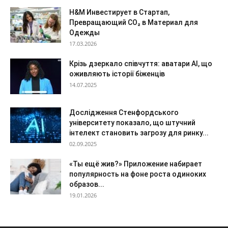
H&M Инвестирует в Стартап,
Превращающий CO₂ в Материал для
Одежды
17.03.2026
Крізь дзеркало співчуття: аватари AI, що
оживляють історії біженців
14.07.2025
Дослідження Стенфордського
університету показало, що штучний
інтелект становить загрозу для ринку...
02.09.2025
«Ты ещё жив?» Приложение набирает
популярность на фоне роста одиноких
образов...
19.01.2026