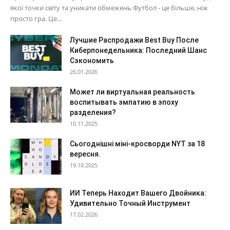
якої точки світу та уникати обмежень Футбол - це більше, ніж
просто гра. Це...
Лучшие Распродажи Best Buy После
Киберпонедельника: Последний Шанс
Сэкономить
26.01.2026
Может ли виртуальная реальность
воспитывать эмпатию в эпоху
разделения?
10.11.2025
Сьогоднішні міні-кросворди NYT за 18
вересня.
19.10.2025
ИИ Теперь Находит Вашего Двойника:
Удивительно Точный Инструмент
17.02.2026