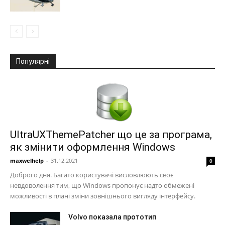
Популярні
UltraUXThemePatcher що це за програма,
як змінити оформлення Windows
maxwelhelp
-
31.12.2021
0
Доброго дня. Багато користувачі висловлюють своє
невдоволення тим, що Windows пропонує надто обмежені
можливості в плані зміни зовнішнього вигляду інтерфейсу.
Volvo показала прототип