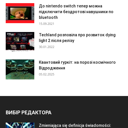
До nintendo switch тепер можна
підключити бездротові навушники по
bluetooth
15.09.2021
Techland розповіла про розвиток dying
light 2 після релізу
30.01.2022
Квантовий гуркіт: на порозі космічного
Відродження
05.02.2025
ВИБІР РЕДАКТОРА
Zmieniająca się definicja świadomości: