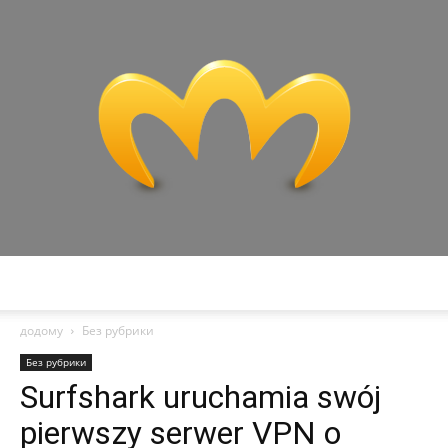
Miranda
додому
Без рубрики
Без рубрики
Surfshark uruchamia swój
pierwszy serwer VPN o