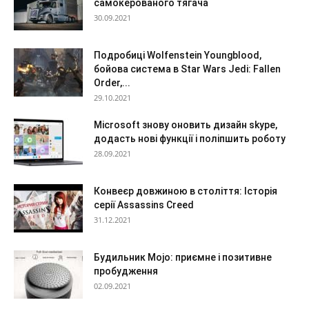
самокерованого тягача
30.09.2021
Подробиці Wolfenstein Youngblood,
бойова система в Star Wars Jedi: Fallen
Order,...
29.10.2021
Microsoft знову оновить дизайн skype,
додасть нові функції і поліпшить роботу
28.09.2021
Конвеєр довжиною в століття: Історія
серії Assassins Creed
31.12.2021
Будильник Mojo: приємне і позитивне
пробудження
02.09.2021