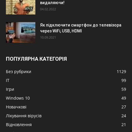
видаляючи!
04.02.2022
Як підключити смартфон до телевізора
через WiFi, USB, HDMI
10.09.2021
ПОПУЛЯРНА КАТЕГОРІЯ
Без рубрики
1129
IT
99
Ігри
59
Windows 10
49
Новачкові
27
Лікування вірусів
24
Відновлення
21