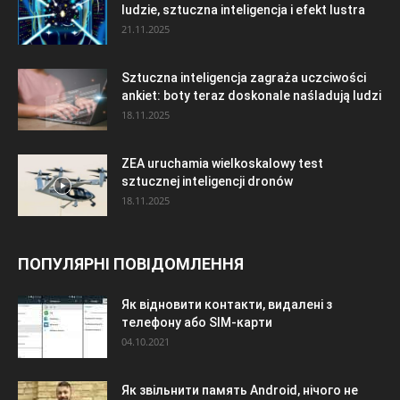
ludzie, sztuczna inteligencja i efekt lustra
21.11.2025
Sztuczna inteligencja zagraża uczciwości
ankiet: boty teraz doskonale naśladują ludzi
18.11.2025
ZEA uruchamia wielkoskalowy test
sztucznej inteligencji dronów
18.11.2025
ПОПУЛЯРНІ ПОВІДОМЛЕННЯ
Як відновити контакти, видалені з
телефону або SIM-карти
04.10.2021
Як звільнити память Android, нічого не