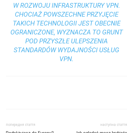
W ROZWOJU INFRASTRUKTURY VPN.
CHOCIAŻ POWSZECHNE PRZYJĘCIE
TAKICH TECHNOLOGII JEST OBECNIE
OGRANICZONE, WYZNACZA TO GRUNT
POD PRZYSZŁE ULEPSZENIA
STANDARDÓW WYDAJNOŚCI USŁUG
VPN.
попередня стаття
наступна стаття
Podróżujesz do Europy?
Jak oglądać mecz krykieta