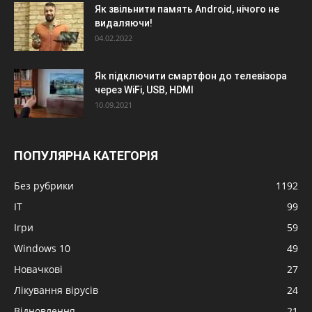
Як звільнити память Android, нічого не
видаляючи!
04.02.2022
Як підключити смартфон до телевізора
через WiFi, USB, HDMI
10.09.2021
ПОПУЛЯРНА КАТЕГОРІЯ
Без рубрики
1192
IT
99
Ігри
59
Windows 10
49
Новачкові
27
Лікування вірусів
24
Відновлення
21