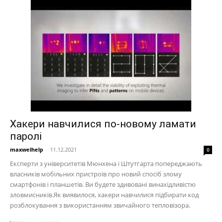
Хакери навчилися по-новому ламати
паролі
maxwelhelp
-
11.12.2021
0
Експерти з університетів Мюнхена і Штутгарта попереджають
власників мобільних пристроїв про новий спосіб злому
смартфонів і планшетів. Ви будете здивовані винахідливістю
зловмисників.Як виявилося, хакери навчилися підбирати код
розблокування з використанням звичайного тепловізора.