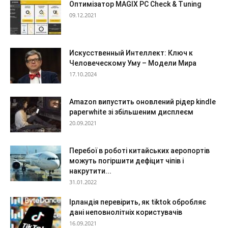
Оптимізатор MAGIX PC Check & Tuning
09.12.2021
Искусственный Интеллект: Ключ к
Человеческому Уму – Модели Мира
17.10.2024
Amazon випустить оновлений рідер kindle
paperwhite зі збільшеним дисплеєм
20.09.2021
Перебої в роботі китайських аеропортів
можуть погіршити дефіцит чіпів і
накрутити...
31.01.2022
Ірландія перевірить, як tiktok обробляє
дані неповнолітніх користувачів
16.09.2021