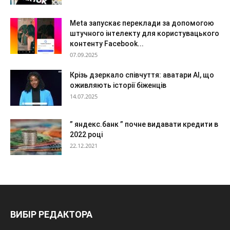
Meta запускає переклади за допомогою
штучного інтелекту для користувацького
контенту Facebook...
07.09.2025
Крізь дзеркало співчуття: аватари AI, що
оживляють історії біженців
14.07.2025
” яндекс.банк ” почне видавати кредити в
2022 році
22.12.2021
ВИБІР РЕДАКТОРА