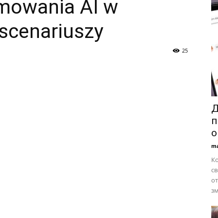
mowania AI w
scenariuszy
25
Д
п
о
ma
Ко
св
от
зм