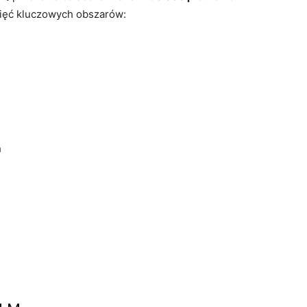
ięć kluczowych obszarów:
h