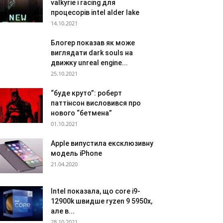
valkyrie і racing для
процесорів intel alder lake
14.10.2021
Блогер показав як може
виглядати dark souls на
движку unreal engine...
25.10.2021
“буде круто”: роберт
паттінсон висловився про
нового “бетмена”
01.10.2021
Apple випустила ексклюзивну
модель iPhone
21.04.2020
Intel показала, що core i9-
12900k швидше ryzen 9 5950x,
але в...
28.10.2021