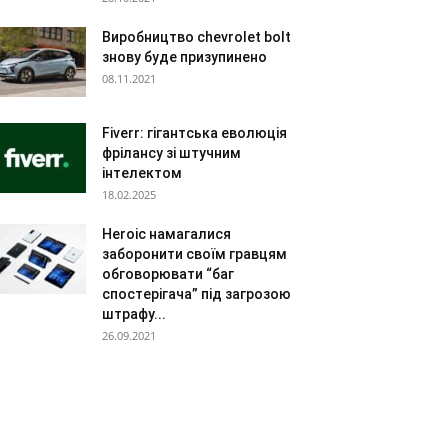
Виробництво chevrolet bolt
знову буде призупинено
08.11.2021
Fiverr: гігантська еволюція
фрілансу зі штучним
інтелектом
18.02.2025
Heroic намагалися
заборонити своїм гравцям
обговорювати “баг
спостерігача” під загрозою
штрафу...
26.09.2021