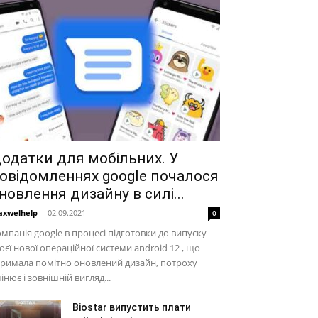
одатки для мобільних. У
овідомленнях google почалося
новлення дизайну в силі...
xwelhelp
-
02.09.2021
0
мпанія google в процесі підготовки до випуску
оєї нової операційної системи android 12 , що
римала помітно оновлений дизайн, потроху
інює і зовнішній вигляд...
Biostar випустить плати