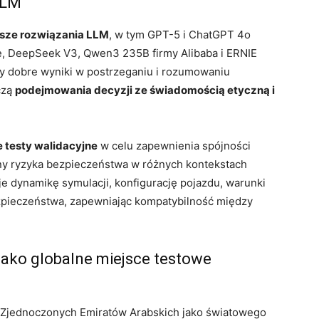
LLM
sze rozwiązania LLM
, w tym GPT-5 i ChatGPT 4o
le, DeepSeek V3, Qwen3 235B firmy Alibaba i ERNIE
y dobre wyniki w postrzeganiu i rozumowaniu
czą
podejmowania decyzji ze świadomością etyczną i
 testy walidacyjne
w celu zapewnienia spójności
eny ryzyka bezpieczeństwa w różnych kontekstach
je dynamikę symulacji, konfigurację pojazdu, warunki
ezpieczeństwa, zapewniając kompatybilność między
jako globalne miejsce testowe
 Zjednoczonych Emiratów Arabskich jako światowego