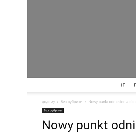
IT
додому
Без рубрики
Nowy punkt odniesienia do 
Без рубрики
Nowy punkt odni