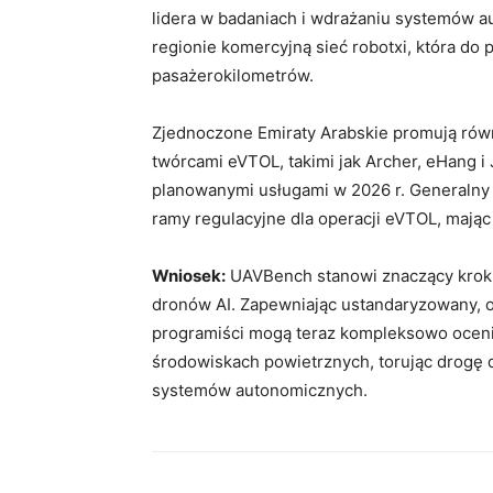
lidera w badaniach i wdrażaniu systemów a
regionie komercyjną sieć robotxi, która do
pasażerokilometrów.
Zjednoczone Emiraty Arabskie promują rów
twórcami eVTOL, takimi jak Archer, eHang i 
planowanymi usługami w 2026 r. Generalny 
ramy regulacyjne dla operacji eVTOL, mając
Wniosek:
UAVBench stanowi znaczący krok 
dronów AI. Zapewniając ustandaryzowany, op
programiści mogą teraz kompleksowo ocen
środowiskach powietrznych, torując drogę 
systemów autonomicznych.