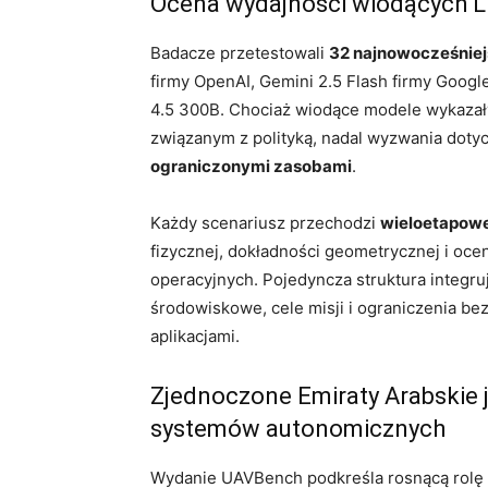
Ocena wydajności wiodących 
Badacze przetestowali
32 najnowocześniej
firmy OpenAI, Gemini 2.5 Flash firmy Goog
4.5 300B. Chociaż wiodące modele wykazał
związanym z polityką, nadal wyzwania doty
ograniczonymi zasobami
.
Każdy scenariusz przechodzi
wieloetapowe
fizycznej, dokładności geometrycznej i oc
operacyjnych. Pojedyncza struktura integru
środowiskowe, cele misji i ograniczenia b
aplikacjami.
Zjednoczone Emiraty Arabskie 
systemów autonomicznych
Wydanie UAVBench podkreśla rosnącą rolę