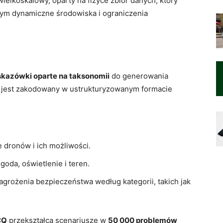
ielkoskalowy, oparty na fizyce zbiór danych, który
tym dynamiczne środowiska i ograniczenia
kazówki oparte na taksonomii
do generowania
dy jest zakodowany w ustrukturyzowanym formacie
dronów i ich możliwości.
goda, oświetlenie i teren.
agrożenia bezpieczeństwa według kategorii, takich jak
CQ
przekształca scenariusze w
50 000 problemów