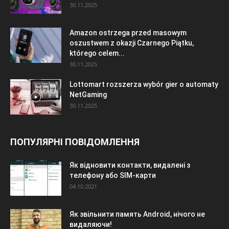
30.11.2025
Amazon ostrzega przed masowym
oszustwem z okazji Czarnego Piątku,
którego celem...
30.11.2025
Lottomart rozszerza wybór gier o automaty
NetGaming
30.11.2025
ПОПУЛЯРНІ ПОВІДОМЛЕННЯ
Як відновити контакти, видалені з
телефону або SIM-карти
04.10.2021
Як звільнити память Android, нічого не
видаляючи!