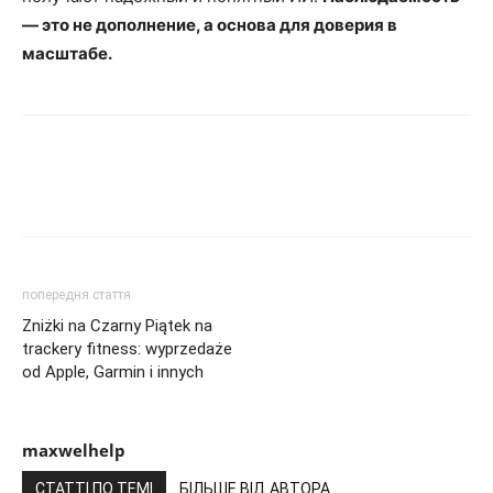
— это не дополнение, а основа для доверия в
масштабе.
попередня стаття
Zniżki na Czarny Piątek na
trackery fitness: wyprzedaże
od Apple, Garmin i innych
maxwelhelp
СТАТТІ ПО ТЕМІ
БІЛЬШЕ ВІД АВТОРА