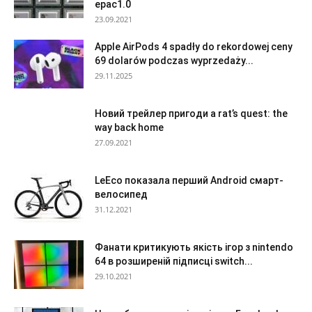
epac1.0
23.09.2021
Apple AirPods 4 spadły do rekordowej ceny
69 dolarów podczas wyprzedaży...
29.11.2025
Новий трейлер пригоди a rat’s quest: the
way back home
27.09.2021
LeEco показала перший Android смарт-
велосипед
31.12.2021
Фанати критикують якість ігор з nintendo
64 в розширеній підписці switch...
29.10.2021