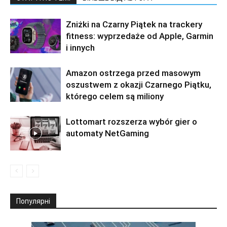
Zniżki na Czarny Piątek na trackery
fitness: wyprzedaże od Apple, Garmin
i innych
Amazon ostrzega przed masowym
oszustwem z okazji Czarnego Piątku,
którego celem są miliony
Lottomart rozszerza wybór gier o
automaty NetGaming
Популярні