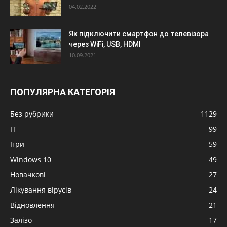
04.02.2022
Як підключити смартфон до телевізора
через WiFi, USB, HDMI
10.09.2021
ПОПУЛЯРНА КАТЕГОРІЯ
Без рубрики
1129
IT
99
Ігри
59
Windows 10
49
Новачкові
27
Лікування вірусів
24
Відновлення
21
Залізо
17