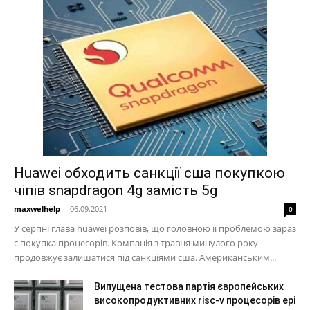
Huawei обходить санкції сша покупкою
чіпів snapdragon 4g замість 5g
maxwelhelp
-
06.09.2021
0
У серпні глава huawei розповів, що головною її проблемою зараз
є покупка процесорів. Компанія з травня минулого року
продовжує залишатися під санкціями сша. Американським...
Випущена тестова партія європейських
високопродуктивних risc-v процесорів epi