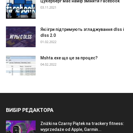
Цукерберг має намір змінити Facebook
03.11.2021
Які ігри підтримують згладжування dlss і
dlss 2.0
01.02.2022
Mshta.exe що це за процес?
04.02.2022
ВИБІР РЕДАКТОРА
Zniżki na Czarny Piątek na trackery fitness:
wyprzedaże od Apple, Garmin...