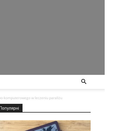
wo-komputerowego w leczeniu paraliżu
Популярні