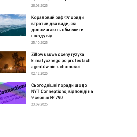
28.08.2025
Кораловий риф Флориди
втратив два види, які
допомагають обмежити
шкоду від...
25.10.2025
Zillow usuwa oceny ryzyka
klimatycznego po protestach
agentów nieruchomości
02.12.2025
Сьогоднішні поради щодо
NYT Conneptions, відповіді на
9 серпня № 790
23.09.2025