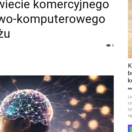
wiecie komercyjnego
owo-komputerowego
żu
5
K
b
k
ma
Li
cz
ty
og