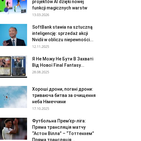
projektów AI dzięki nowej
funkcji magicznych warstw
13.03.2026
SoftBank stawia na sztuczną
inteligencję: sprzedaż akcji
Nvidii w obliczu niepewności...
12.11.2025
Я Не Можу Не Бути В Захваті
Від Нової Final Fantasy...
28.08.2025
Хороші дрони, погані дрони:
триваюча битва за очищення
неба Німеччини
17.10.2025
Футбольна Прем’єр-ліга:
Пряма трансляція матчу
“Астон Вілла” – “Тоттенхем”
Пряма трансляція...