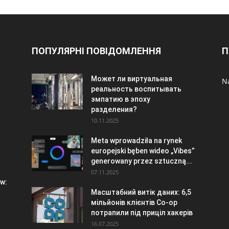
ПОПУЛЯРНІ ПОВІДОМЛЕННЯ
П
Может ли виртуальная
N
реальность воспитывать
эмпатию в эпоху
разделения?
10.11.2025
Meta wprowadziła na rynek
europejski bęben wideo „Vibes”
generowany przez sztuczną...
07.11.2025
w:
Масштабний витік даних: 6,5
мільйонів клієнтів Co-op
потрапили під приціл хакерів
16.07.2025