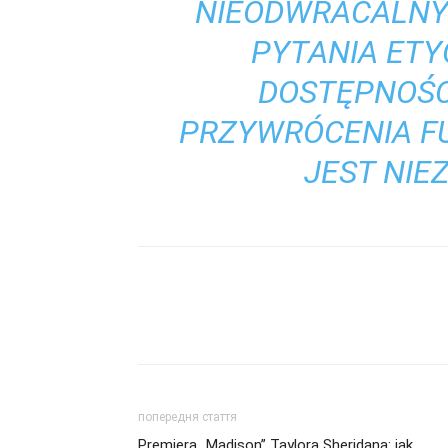
NIEODWRACALNY
PYTANIA ETY
DOSTĘPNOŚC
PRZYWRÓCENIA FU
JEST NIE
попередня стаття
Premiera „Madison” Taylora Sheridana: jak