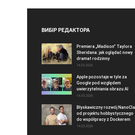
ВИБІР РЕДАКТОРА
Premiera „Madison” Taylora
Sheridana: jak oglądać nowy
dramat rodzinny
14.03.2026
Apple pozostaje w tyle za
Google pod względem
uwierzytelniania obrazu AI
14.03.2026
Błyskawiczny rozwój NanoCla
od projektu hobbystycznego
do współpracy z Dockerem
14.03.2026