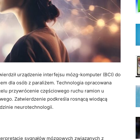
twierdził urządzenie interfejsu mózg-komputer (BCI) do
em dla osób z paraliżem. Technologia opracowana
celu przywrócenie częściowego ruchu ramion u
owego. Zatwierdzenie podkreśla rosnącą wiodącą
dzinie neurotechnologii.
nterpretację sygnałów mózgowych związanych z