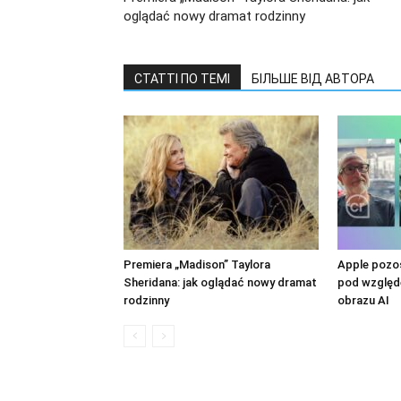
oglądać nowy dramat rodzinny
СТАТТІ ПО ТЕМІ
БІЛЬШЕ ВІД АВТОРА
Premiera „Madison” Taylora
Apple pozos
Sheridana: jak oglądać nowy dramat
pod względe
rodzinny
obrazu AI