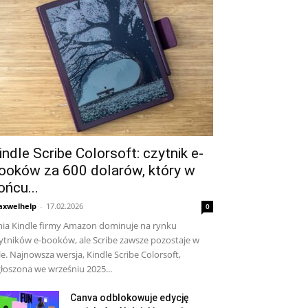
indle Scribe Colorsoft: czytnik e-
ooków za 600 dolarów, który w
ońcu...
xwelhelp
-
17.02.2026
0
nia Kindle firmy Amazon dominuje na rynku
ytników e-booków, ale Scribe zawsze pozostaje w
le. Najnowsza wersja, Kindle Scribe Colorsoft,
łoszona we wrześniu 2025...
Canva odblokowuje edycję