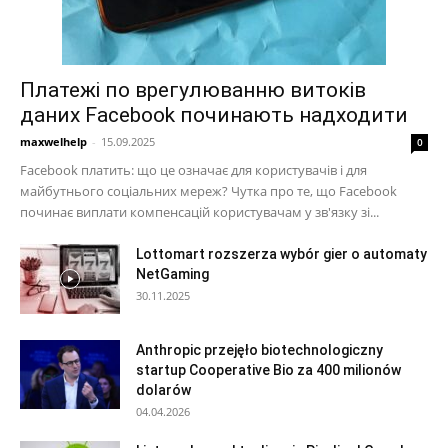
Платежі по врегулюванню витоків
даних Facebook починають надходити
maxwelhelp
-
15.09.2025
0
Facebook платить: що це означає для користувачів і для
майбутнього соціальних мереж? Чутка про те, що Facebook
починає виплати компенсацій користувачам у зв'язку зі...
Lottomart rozszerza wybór gier o automaty
NetGaming
30.11.2025
Anthropic przejęło biotechnologiczny
startup Cooperative Bio za 400 milionów
dolarów
04.04.2026