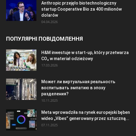
Anthropic przejęło biotechnologiczny
startup Cooperative Bio za 400 milionów
dolarów
04.04.2026
ПОПУЛЯРНІ ПОВІДОМЛЕННЯ
H&M inwestuje w start-up, który przetwarza
CO₂ w materiał odzieżowy
17.03.2026
Может ли виртуальная реальность
воспитывать эмпатию в эпоху
разделения?
10.11.2025
Meta wprowadziła na rynek europejski bęben
wideo „Vibes” generowany przez sztuczną...
07.11.2025