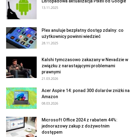
Listopadowa aktualizacja Pixeli od Google
13.11.2025
Plex anuluje bezpłatny dostęp zdalny: co
użytkownicy powinni wiedzieć
28.11.2025
Kalshi tymczasowo zakazany w Nevadzie w
związku z narastającymi problemami
prawnymi
21.03.2026
Acer Aspire 14: ponad 300 dolarów zniżki na
Amazon
08.03.2026
Microsoft Office 2024 z rabatem 44%:
jednorazowy zakup z dożywotnim
dostępem