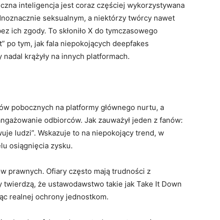
zna inteligencja jest coraz częściej wykorzystywana
dnoznacznie seksualnym, a niektórzy twórcy nawet
 bez ich zgody. To skłoniło X do tymczasowego
t” po tym, jak fala niepokojących deepfakes
y nadal krążyły na innych platformach.
orów pobocznych na platformy głównego nurtu, a
angażowanie odbiorców. Jak zauważył jeden z fanów:
wuje ludzi”. Wskazuje to na niepokojący trend, w
u osiągnięcia zysku.
w prawnych. Ofiary często mają trudności z
y twierdzą, że ustawodawstwo takie jak Take It Down
ąc realnej ochrony jednostkom.