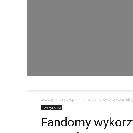
додому
Без рубрики
Fandomy wykorzystują fałsz
Без рубрики
Fandomy wykorzy