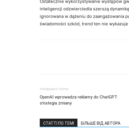
Ostatecznie wykorzystywanie występów gwi
inteligencji odzwierciedla szerszą dynamik
ignorowana w dążeniu do zaangażowania pu
świadomości szkód, trend ten nie wykazuje
попередня стаття
OpenAI wprowadza reklamy do ChatGPT:
strategia zmiany
СТАТТІ ПО ТЕМІ
БІЛЬШЕ ВІД АВТОРА