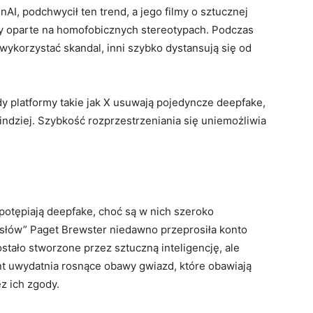
AI, podchwycił ten trend, a jego filmy o sztucznej
azy oparte na homofobicznych stereotypach. Podczas
ą wykorzystać skandal, inni szybko dystansują się od
y platformy takie jak X usuwają pojedyncze deepfake,
indziej. Szybkość rozprzestrzeniania się uniemożliwia
 potępiają deepfake, choć są w nich szeroko
łów” Paget Brewster niedawno przeprosiła konto
zostało stworzone przez sztuczną inteligencję, ale
ent uwydatnia rosnące obawy gwiazd, które obawiają
z ich zgody.