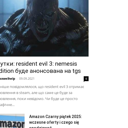
утки: resident evil 3: nemesis
dition буде анонсована на tgs
xwelhelp
-
09.09.2021
0
ніше повідомлялося, що resident evil 3 отримає
овлення в steam, але що саме це буде за
овлення, поки невідомо. Чи буде це просто
афічне...
Amazon Czarny piątek 2025:
wczesne oferty i czego się