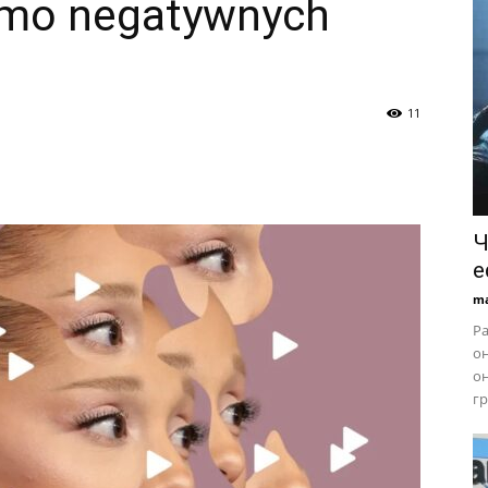
imo negatywnych
11
Ч
e
ma
Ра
он
он
гр