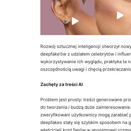
Rozwój sztucznej inteligencji otworzył now
deepfake’ów z udziałem celebrytów i influe
wykorzystywanie ich wyglądu, praktyka ta 
oszczędnością uwagi i chęcią przekraczania
Zachęty za treści AI
Problem jest prosty: treści generowane prze
do tworzenia i budzą duże zainteresowanie. 
zweryfikowani użytkownicy mogą zarabiać 
deepfakes stały się szybkim sposobem na 
właścicieli kont fanów w anonimowej rozm