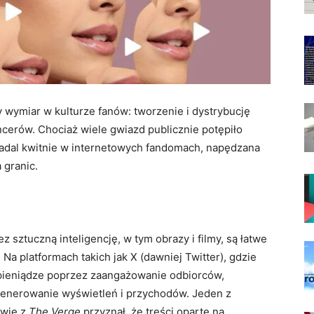
y wymiar w kulturze fanów: tworzenie i dystrybucję
ncerów. Chociaż wiele gwiazd publicznie potępiło
nadal kwitnie w internetowych fandomach, napędzana
 granic.
z sztuczną inteligencję, w tym obrazy i filmy, są łatwe
Na platformach takich jak X (dawniej Twitter), gdzie
pieniądze poprzez zaangażowanie odbiorców,
generowanie wyświetleń i przychodów. Jeden z
owie z
The Verge
przyznał, że treści oparte na