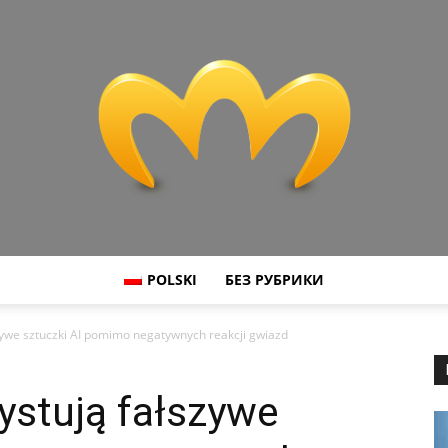
POLSKI
БЕЗ РУБРИКИ
Miranda
ywe sztuczki AI pomimo negatywnych reakcji gwiazd
stują fałszywe