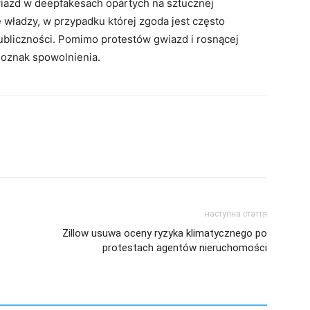
azd w deepfakesach opartych na sztucznej
ę władzy, w przypadku której zgoda jest często
bliczności. Pomimo protestów gwiazd i rosnącej
 oznak spowolnienia.
наступна стаття
Zillow usuwa oceny ryzyka klimatycznego po
protestach agentów nieruchomości