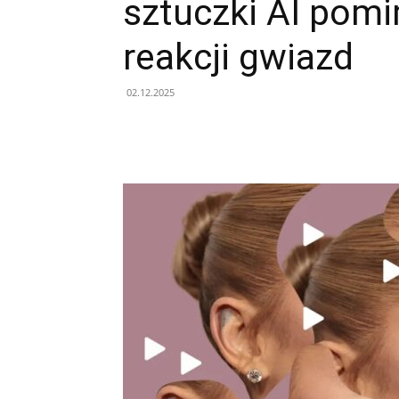
sztuczki AI pom
reakcji gwiazd
02.12.2025