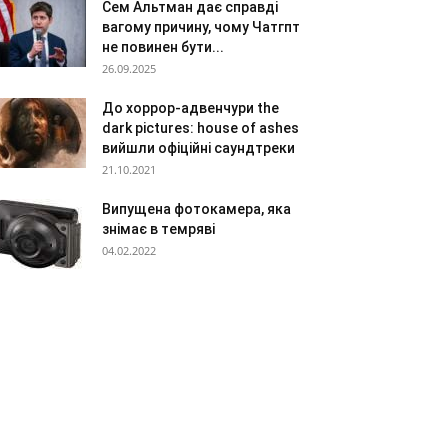
Сем Альтман дає справді
вагому причину, чому Чатгпт
не повинен бути...
26.09.2025
До хоррор-адвенчури the
dark pictures: house of ashes
вийшли офіційні саундтреки
21.10.2021
Випущена фотокамера, яка
знімає в темряві
04.02.2022