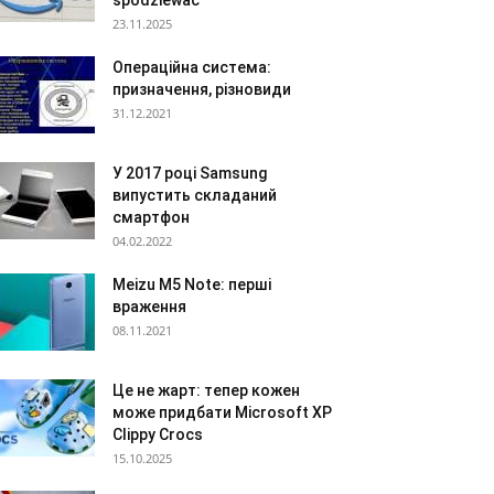
spodziewać
23.11.2025
Операційна система:
призначення, різновиди
31.12.2021
У 2017 році Samsung
випустить складаний
смартфон
04.02.2022
Meizu M5 Note: перші
враження
08.11.2021
Це не жарт: тепер кожен
може придбати Microsoft XP
Clippy Crocs
15.10.2025