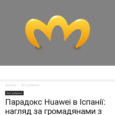
Miranda
додому
Без рубрики
Без рубрики
Парадокс Huawei в Іспанії:
нагляд за громадянами з