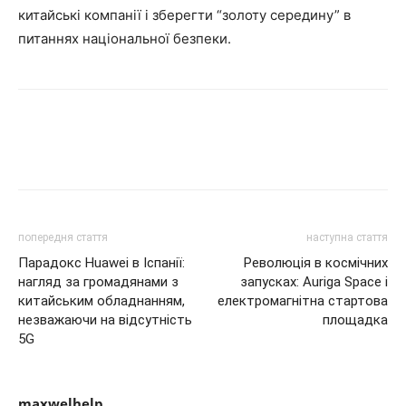
китайські компанії і зберегти “золоту середину” в
питаннях національної безпеки.
попередня стаття
наступна стаття
Парадокс Huawei в Іспанії:
Революція в космічних
нагляд за громадянами з
запусках: Auriga Space і
китайським обладнанням,
електромагнітна стартова
незважаючи на відсутність
площадка
5G
maxwelhelp