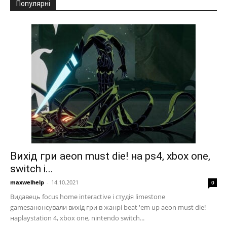
Популярні
Вихід гри aeon must die! на ps4, xbox one,
switch і...
maxwelhelp
-
14.10.2021
0
Видавець focus home interactive і студія limestone
gamesанонсували вихід гри в жанрі beat 'em up aeon must die!
наplaystation 4, xbox one, nintendo switch...