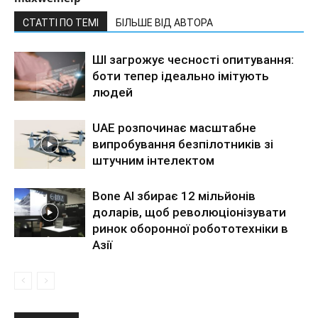
СТАТТІ ПО ТЕМІ
БІЛЬШЕ ВІД АВТОРА
ШІ загрожує чесності опитування:
боти тепер ідеально імітують
людей
UAE розпочинає масштабне
випробування безпілотників зі
штучним інтелектом
Bone AI збирає 12 мільйонів
доларів, щоб революціонізувати
ринок оборонної робототехніки в
Азії