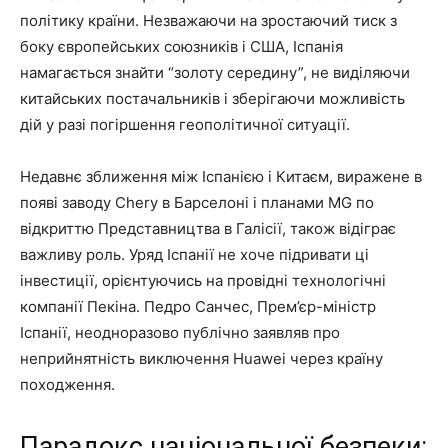
політику країни. Незважаючи на зростаючий тиск з
боку європейських союзників і США, Іспанія
намагається знайти “золоту середину”, не виділяючи
китайських постачальників і зберігаючи можливість
дій у разі погіршення геополітичної ситуації.
Недавнє зближення між Іспанією і Китаєм, виражене в
появі заводу Chery в Барселоні і планами MG по
відкриттю Представництва в Галісії, також відіграє
важливу роль. Уряд Іспанії не хоче підривати ці
інвестиції, орієнтуючись на провідні технологічні
компанії Пекіна. Педро Санчес, Прем’єр-міністр
Іспанії, неодноразово публічно заявляв про
неприйнятність виключення Huawei через країну
походження.
Парадокс національної безпеки: