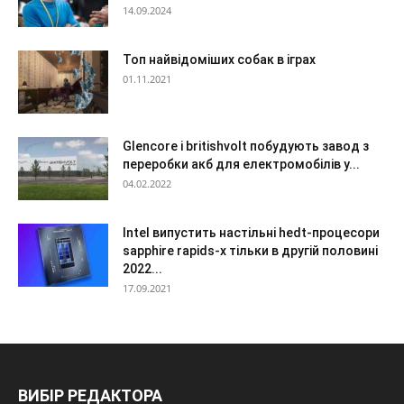
14.09.2024
Топ найвідоміших собак в іграх
01.11.2021
Glencore і britishvolt побудують завод з
переробки акб для електромобілів у...
04.02.2022
Intel випустить настільні hedt-процесори
sapphire rapids-x тільки в другій половині
2022...
17.09.2021
ВИБІР РЕДАКТОРА