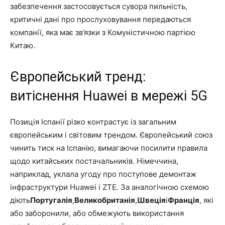
забезпечення застосовується сувора пильність,
критичні дані про прослуховування передаються
компанії, яка має зв’язки з Комуністичною партією
Китаю.
Європейський тренд:
витіснення Huawei в мережі 5G
Позиція Іспанії різко контрастує із загальним
європейським і світовим трендом. Європейський союз
чинить тиск на Іспанію, вимагаючи посилити правила
щодо китайських постачальників. Німеччина,
наприклад, уклала угоду про поступове демонтаж
інфраструктури Huawei і ZTE. За аналогічною схемою
діють
Португалія
,
Великобританія
,
Швеція
і
Франція
, які
або заборонили, або обмежують використання