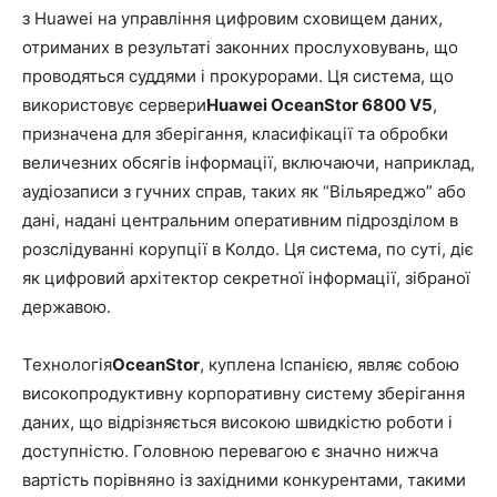
з Huawei на управління цифровим сховищем даних,
отриманих в результаті законних прослуховувань, що
проводяться суддями і прокурорами. Ця система, що
використовує сервери
Huawei OceanStor 6800 V5
,
призначена для зберігання, класифікації та обробки
величезних обсягів інформації, включаючи, наприклад,
аудіозаписи з гучних справ, таких як “Вільяреджо” або
дані, надані центральним оперативним підрозділом в
розслідуванні корупції в Колдо. Ця система, по суті, діє
як цифровий архітектор секретної інформації, зібраної
державою.
Технологія
OceanStor
, куплена Іспанією, являє собою
високопродуктивну корпоративну систему зберігання
даних, що відрізняється високою швидкістю роботи і
доступністю. Головною перевагою є значно нижча
вартість порівняно із західними конкурентами, такими