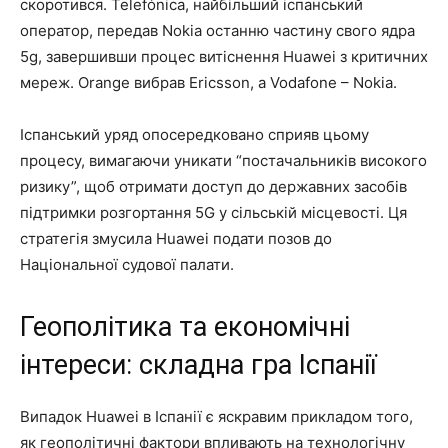
скоротився. Telefónica, найбільший іспанський
оператор, передав Nokia останню частину свого ядра
5g, завершивши процес витіснення Huawei з критичних
мереж. Orange вибрав Ericsson, а Vodafone – Nokia.
Іспанський уряд опосередковано сприяв цьому
процесу, вимагаючи уникати “постачальників високого
ризику”, щоб отримати доступ до державних засобів
підтримки розгортання 5G у сільській місцевості. Ця
стратегія змусила Huawei подати позов до
Національної судової палати.
Геополітика та економічні
інтереси: складна гра Іспанії
Випадок Huawei в Іспанії є яскравим прикладом того,
як геополітичні фактори впливають на технологічну