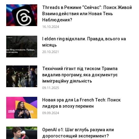
Threads в Режиме “Сейчас”: Поиск Живой
Взаимодействия или Новая Тень
Наблюдения?
16.10.2024
І elden ring відклали. Правда, всього на
місяць
20.10.2021
Технічний гігант під тиском Трампа
видалив програму, яка документує
імміграційну діяльність
09.11.2025
Новая эра для La French Tech: Поиск
лидера в эпоху перемен
09.09.2024
OpenAI o1: Шаг вглубь разума или
дорогостоящий эксперимент?